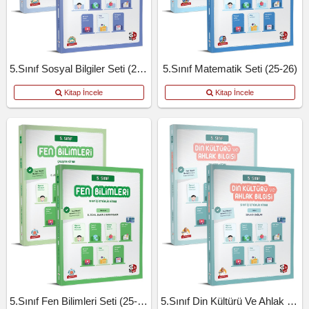
5.Sınıf Sosyal Bilgiler Seti (25-26)
5.Sınıf Matematik Seti (25-26)
Kitap İncele
Kitap İncele
5.Sınıf Fen Bilimleri Seti (25-26)
5.Sınıf Din Kültürü Ve Ahlak Bilgisi.Seti (25-26)