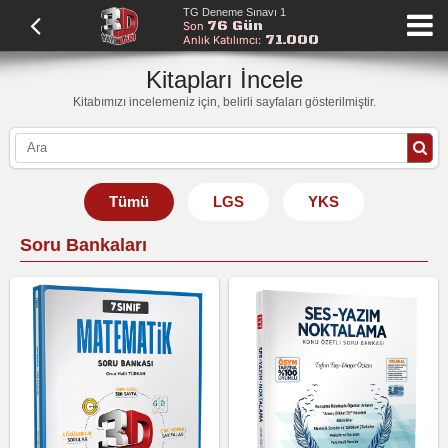
TG Deneme Sınavı 1
76 Gün
Son
71.000
Anlık Katılımcı:
Kitapları İncele
Kitabımızı incelemeniz için, belirli sayfaları gösterilmiştir.
Tümü
LGS
YKS
Soru Bankaları