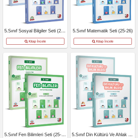
5.Sınıf Sosyal Bilgiler Seti (25-26)
5.Sınıf Matematik Seti (25-26)
Kitap İncele
Kitap İncele
5.Sınıf Fen Bilimleri Seti (25-26)
5.Sınıf Din Kültürü Ve Ahlak Bilgisi.Seti (25-26)