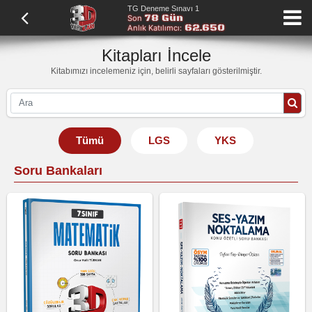
TG Deneme Sınavı 1
78 Gün
Son
62.650
Anlık Katılımcı:
Kitapları İncele
Kitabımızı incelemeniz için, belirli sayfaları gösterilmiştir.
Tümü
LGS
YKS
Soru Bankaları