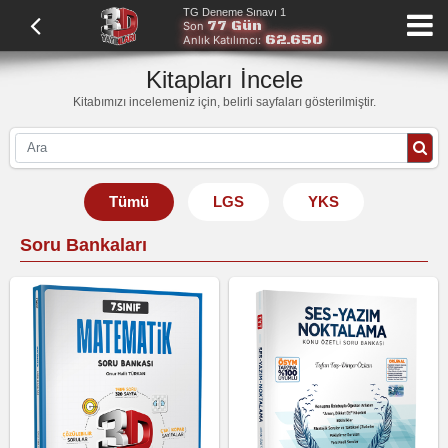
TG Deneme Sınavı 1
77 Gün
Son
62.650
Anlık Katılımcı:
Kitapları İncele
Kitabımızı incelemeniz için, belirli sayfaları gösterilmiştir.
Tümü
LGS
YKS
Soru Bankaları