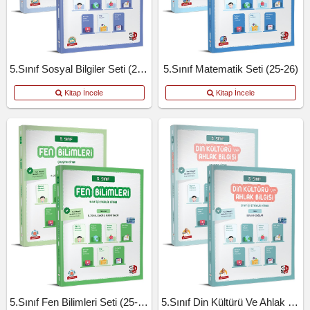
5.Sınıf Sosyal Bilgiler Seti (25-26)
5.Sınıf Matematik Seti (25-26)
Kitap İncele
Kitap İncele
5.Sınıf Fen Bilimleri Seti (25-26)
5.Sınıf Din Kültürü Ve Ahlak Bilgisi.Seti (25-26)