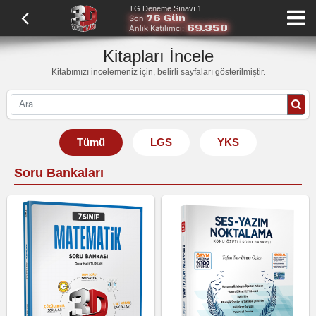
TG Deneme Sınavı 1
76 Gün
Son
69.350
Anlık Katılımcı:
Kitapları İncele
Kitabımızı incelemeniz için, belirli sayfaları gösterilmiştir.
Tümü
LGS
YKS
Soru Bankaları