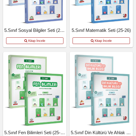
5.Sınıf Sosyal Bilgiler Seti (25-26)
5.Sınıf Matematik Seti (25-26)
Kitap İncele
Kitap İncele
5.Sınıf Fen Bilimleri Seti (25-26)
5.Sınıf Din Kültürü Ve Ahlak Bilgisi.Seti (25-26)