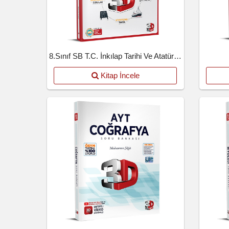
8.Sınıf SB T.C. İnkılap Tarihi Ve Atatürkçülük
Kitap İncele