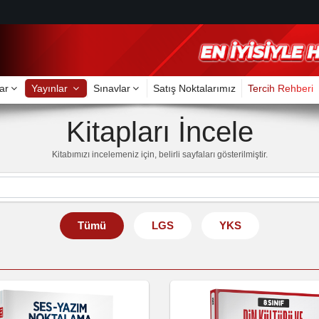
ar
Yayınlar
Sınavlar
Satış Noktalarımız
Tercih Rehberi
Kitapları İncele
Kitabımızı incelemeniz için, belirli sayfaları gösterilmiştir.
Tümü
LGS
YKS