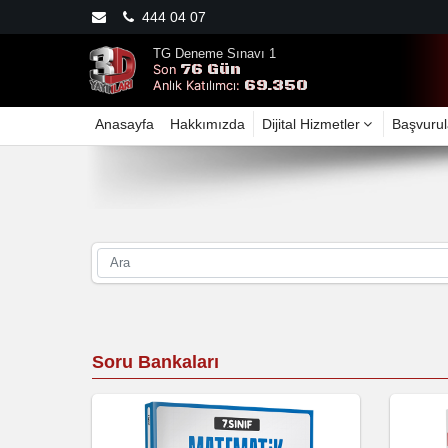
444 04 07
TG Deneme Sınavı 1
76 Gün
Son
69.350
Anlık Katılımcı:
Anasayfa
Hakkımızda
Dijital Hizmetler
Başvurul
Soru Bankaları