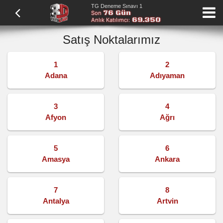
TG Deneme Sınavı 1
76 Gün
Son
69.350
Anlık Katılımcı:
Satış Noktalarımız
1
2
Adana
Adıyaman
3
4
Afyon
Ağrı
5
6
Amasya
Ankara
7
8
Antalya
Artvin