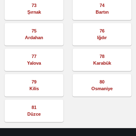
73
74
Şırnak
Bartın
75
76
Ardahan
Iğdır
77
78
Yalova
Karabük
79
80
Kilis
Osmaniye
81
Düzce