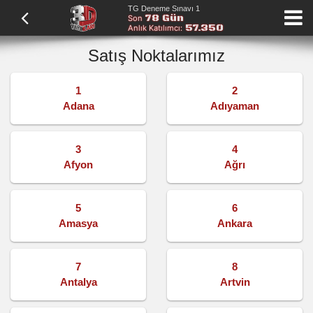
TG Deneme Sınavı 1
78 Gün
Son
57.350
Anlık Katılımcı:
Satış Noktalarımız
1
2
Adana
Adıyaman
3
4
Afyon
Ağrı
5
6
Amasya
Ankara
7
8
Antalya
Artvin