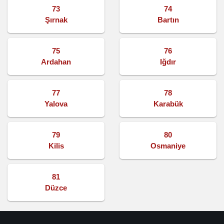
73
74
Şırnak
Bartın
75
76
Ardahan
Iğdır
77
78
Yalova
Karabük
79
80
Kilis
Osmaniye
81
Düzce