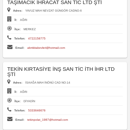
TAŞIMACIK İHRACAT SAN TİC LTD ŞTİ
Adres:
YAVUZ MAH NEVZAT GÜNGÖR CADNO:6
İl:
AĞRI
İlçe:
MERKEZ
Telefon:
4722158775
Email:
akmkitabevleri@hotmail.com
TEKİN KIRTASİYE İNŞ SAN TİC İTH İHR LTD
ŞTİ
Adres:
İSAAĞA MAH İNÖNÜ CAD NO:14
İl:
AĞRI
İlçe:
DİYADİN
Telefon:
5333646676
Email:
tekinpolat_1987@hotmail.com