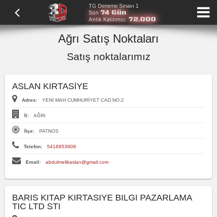
TG Deneme Sınavı 1
74 Gün
Son
72.000
Anlık Katılımcı:
Ağrı Satış Noktaları
Satış noktalarımız
ASLAN KIRTASİYE
Adres:
YENİ MAH CUMHURİYET CAD NO:2
İl:
AĞRI
İlçe:
PATNOS
Telefon:
5416953908
Email:
abdulmelikaslan@gmail.com
BARIS KITAP KIRTASIYE BILGI PAZARLAMA
TIC LTD STI