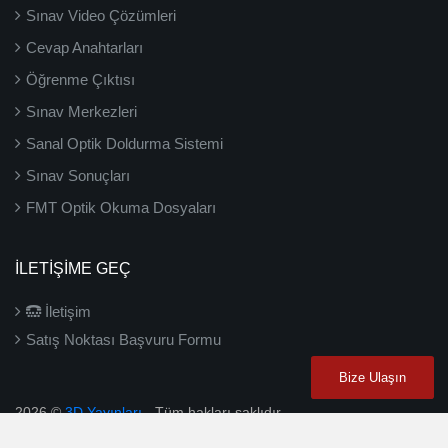
Sınav Video Çözümleri
Cevap Anahtarları
Öğrenme Çıktısı
Sınav Merkezleri
Sanal Optik Doldurma Sistemi
Sınav Sonuçları
FMT Optik Okuma Dosyaları
İLETIŞIME GEÇ
İletişim
Satış Noktası Başvuru Formu
Bize Ulaşın
2026 ©
3D Yayınları
- Tüm hakları saklıdır.
hlsoftware
|
karakök