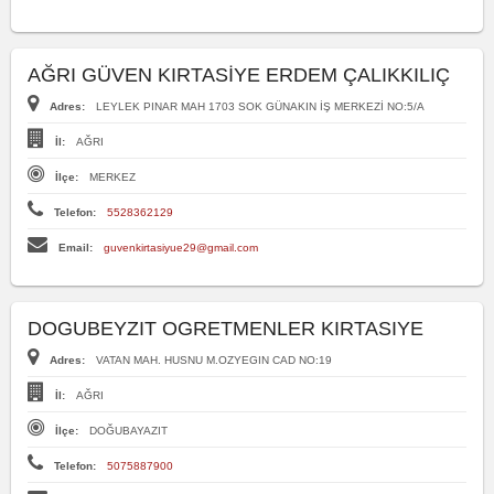
AĞRI GÜVEN KIRTASİYE ERDEM ÇALIKKILIÇ
Adres:
LEYLEK PINAR MAH 1703 SOK GÜNAKIN İŞ MERKEZİ NO:5/A
İl:
AĞRI
İlçe:
MERKEZ
Telefon:
5528362129
Email:
guvenkirtasiyue29@gmail.com
DOGUBEYZIT OGRETMENLER KIRTASIYE
Adres:
VATAN MAH. HUSNU M.OZYEGIN CAD NO:19
İl:
AĞRI
İlçe:
DOĞUBAYAZIT
Telefon:
5075887900