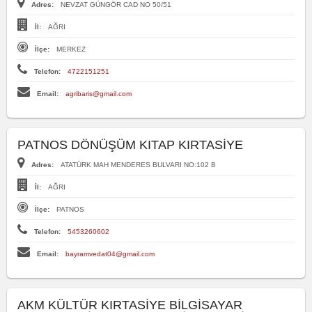
Adres:
NEVZAT GÜNGÖR CAD NO 50/51
İl:
AĞRI
İlçe:
MERKEZ
Telefon:
4722151251
Email:
agribaris@gmail.com
PATNOS DÖNÜŞÜM KITAP KIRTASİYE
Adres:
ATATÜRK MAH MENDERES BULVARI NO:102 B
İl:
AĞRI
İlçe:
PATNOS
Telefon:
5453260602
Email:
bayramvedat04@gmail.com
AKM KÜLTÜR KIRTASİYE BİLGİSAYAR