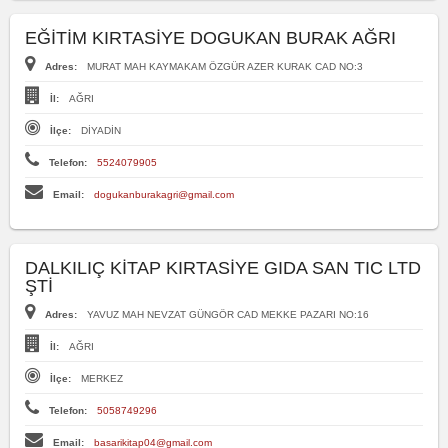
EĞİTİM KIRTASİYE DOGUKAN BURAK AĞRI
Adres:
MURAT MAH KAYMAKAM ÖZGÜR AZER KURAK CAD NO:3
İl:
AĞRI
İlçe:
DİYADİN
Telefon:
5524079905
Email:
dogukanburakagri@gmail.com
DALKILIÇ KİTAP KIRTASİYE GIDA SAN TIC LTD
ŞTİ
Adres:
YAVUZ MAH NEVZAT GÜNGÖR CAD MEKKE PAZARI NO:16
İl:
AĞRI
İlçe:
MERKEZ
Telefon:
5058749296
Email:
basarikitap04@gmail.com