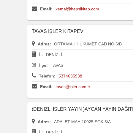
Email:
kemal@hepsikitap.com
TAVAS İŞLER KİTAPEVİ
Adres:
ORTA MAH HÜKÜMET CAD NO:6/B
İl:
DENİZLİ
İlçe:
TAVAS
Telefon:
5374635938
Email:
tavas@isler.com.tr
(DENIZLI ISLER YAYIN )AYCAN YAYIN DAĞITI
Adres:
ADALET MAH 10025 SOK 6/A
İl:
DENİZLİ