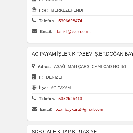
İlçe:
MERKEZEFENDİ
Telefon:
5306698474
Email:
denizli@isler.com.tr
ACIPAYAM İŞLER KITABEVI Ş.ERDOĞAN B
Adres:
AŞAĞI MAH ÇARŞI CAMI CAD NO:3/1
İl:
DENİZLİ
İlçe:
ACIPAYAM
Telefon:
5352525413
Email:
ozanbaykara@gmail.com
SDS CAFE KITAP KIRTASİYE