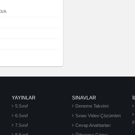
3/A
YAYINLAR
SINAVLAR
İ
5.Sınıf
Deneme Takvimi
6.Sınıf
Sınav Video Çözümleri
F
7.Sınıf
Cevap Anahtarları
8.Sınıf
Öğrenme Çıktısı