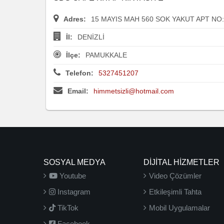
Adres:
15 MAYIS MAH 560 SOK YAKUT APT NO:
İl:
DENİZLİ
İlçe:
PAMUKKALE
Telefon:
5327451207
Email:
himmetsizli@hotmail.com
SOSYAL MEDYA
DİJİTAL HİZMETLER
Youtube
Video Çözümler
Instagram
Etkileşimli Tahta
TikTok
Mobil Uygulamalar
Facebook