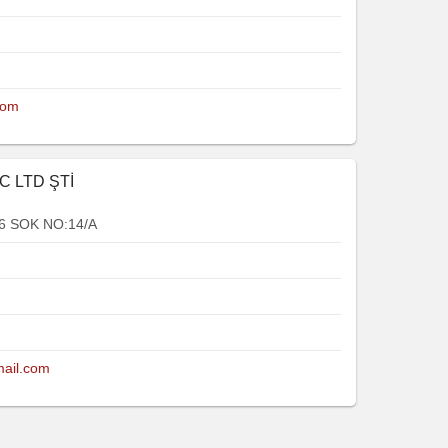
com
C LTD ŞTİ
6 SOK NO:14/A
mail.com