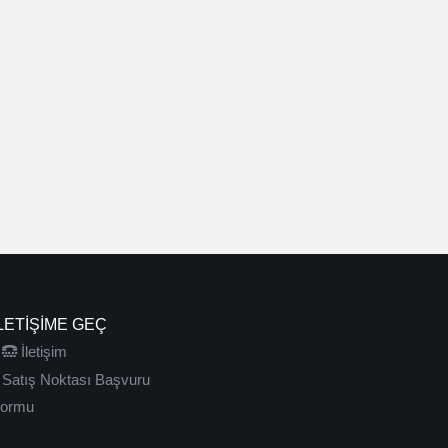
LETIŞIME GEÇ
İletişim
Satış Noktası Başvuru
ormu