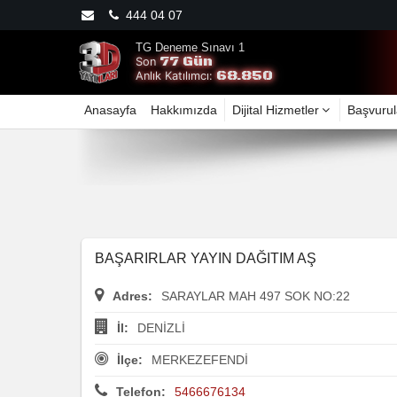
444 04 07
TG Deneme Sınavı 1
77 Gün
Son
68.850
Anlık Katılımcı:
Anasayfa
Hakkımızda
Dijital Hizmetler
Başvurul
BAŞARIRLAR YAYIN DAĞITIM AŞ
Adres:
SARAYLAR MAH 497 SOK NO:22
İl:
DENİZLİ
İlçe:
MERKEZEFENDİ
Telefon:
5466676134