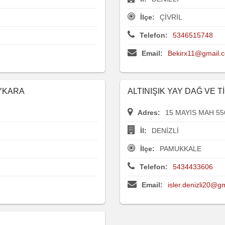
İlçe:
ÇİVRİL
Telefon:
5346515748
Email:
Bekirx11@gmail.
AYKARA
ALTINIŞIK YAY DAĞ VE Tİ
Adres:
15 MAYIS MAH 55
İl:
DENİZLİ
İlçe:
PAMUKKALE
Telefon:
5434433606
Email:
isler.denizli20@g