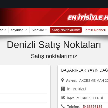
ar
Yayınlar
Sınavlar
Satış Noktalarımız
Tercih Rehberi
Denizli Satış Noktaları
Satış noktalarımız
BAŞARIRLAR YAYIN DAĞ
Adres:
AKÇESME MAH 205
İl:
DENİZLİ
İlçe:
MERKEZEFENDİ
Telefon:
5466676134