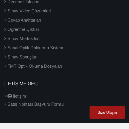
Deneme Takvimi
Sınav Video Çözümleri
Cevap Anahtarları
Öğrenme Çıktısı
Sınav Merkezleri
Sanal Optik Doldurma Sistemi
Sınav Sonuçları
FMT Optik Okuma Dosyaları
İLETIŞIME GEÇ
İletişim
Satış Noktası Başvuru Formu
Bize Ulaşın
2026 ©
3D Yayınları
- Tüm hakları saklıdır.