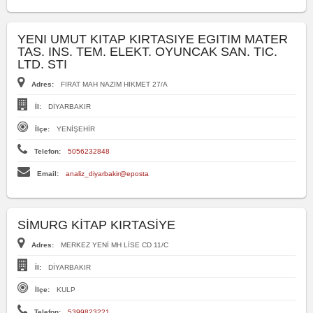
YENI UMUT KITAP KIRTASIYE EGITIM MATER
TAS. INS. TEM. ELEKT. OYUNCAK SAN. TIC.
LTD. STI
Adres:
FIRAT MAH NAZIM HIKMET 27/A
İl:
DİYARBAKIR
İlçe:
YENİŞEHİR
Telefon:
5056232848
Email:
analiz_diyarbakir@eposta
SİMURG KİTAP KIRTASİYE
Adres:
MERKEZ YENİ MH LİSE CD 11/C
İl:
DİYARBAKIR
İlçe:
KULP
Telefon:
5399823221