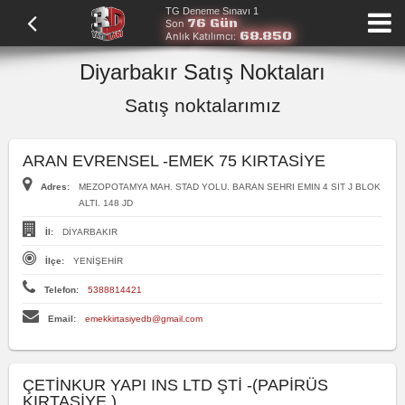
TG Deneme Sınavı 1
76 Gün
Son
68.850
Anlık Katılımcı:
Diyarbakır Satış Noktaları
Satış noktalarımız
ARAN EVRENSEL -EMEK 75 KIRTASİYE
Adres:
MEZOPOTAMYA MAH. STAD YOLU. BARAN SEHRI EMIN 4 SIT J BLOK
ALTI. 148 JD
İl:
DİYARBAKIR
İlçe:
YENİŞEHİR
Telefon:
5388814421
Email:
emekkirtasiyedb@gmail.com
ÇETİNKUR YAPI INS LTD ŞTİ -(PAPİRÜS
KIRTASİYE )