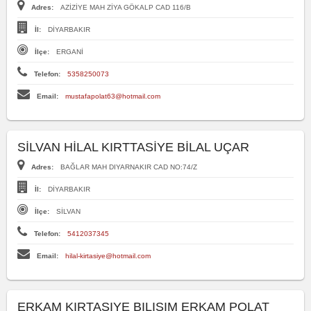
Adres:
AZİZİYE MAH ZİYA GÖKALP CAD 116/B
İl:
DİYARBAKIR
İlçe:
ERGANİ
Telefon:
5358250073
Email:
mustafapolat63@hotmail.com
SİLVAN HİLAL KIRTTASİYE BİLAL UÇAR
Adres:
BAĞLAR MAH DIYARNAKIR CAD NO:74/Z
İl:
DİYARBAKIR
İlçe:
SİLVAN
Telefon:
5412037345
Email:
hilal-kirtasiye@hotmail.com
ERKAM KIRTASIYE BILISIM ERKAM POLAT