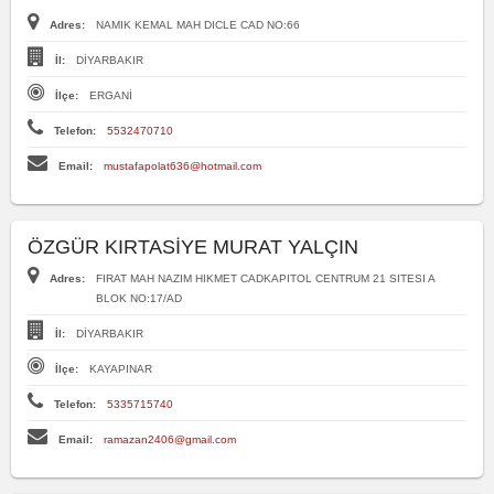
Adres:
NAMIK KEMAL MAH DICLE CAD NO:66
İl:
DİYARBAKIR
İlçe:
ERGANİ
Telefon:
5532470710
Email:
mustafapolat636@hotmail.com
ÖZGÜR KIRTASİYE MURAT YALÇIN
Adres:
FIRAT MAH NAZIM HIKMET CADKAPITOL CENTRUM 21 SITESI A
BLOK NO:17/AD
İl:
DİYARBAKIR
İlçe:
KAYAPINAR
Telefon:
5335715740
Email:
ramazan2406@gmail.com