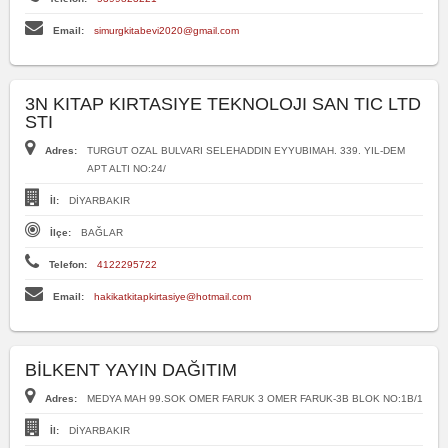
Email:
simurgkitabevi2020@gmail.com
3N KITAP KIRTASIYE TEKNOLOJI SAN TIC LTD
STI
Adres:
TURGUT OZAL BULVARI SELEHADDIN EYYUBIMAH. 339. YIL-DEM
APT ALTI NO:24/
İl:
DİYARBAKIR
İlçe:
BAĞLAR
Telefon:
4122295722
Email:
hakikatkitapkirtasiye@hotmail.com
BİLKENT YAYIN DAĞITIM
Adres:
MEDYA MAH 99.SOK OMER FARUK 3 OMER FARUK-3B BLOK NO:1B/1
İl:
DİYARBAKIR