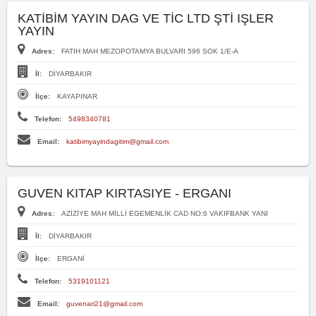
KATİBİM YAYIN DAG VE TİC LTD ŞTİ IŞLER
YAYIN
Adres:
FATIH MAH MEZOPOTAMYA BULVARI 596 SOK 1/E-A
İl:
DİYARBAKIR
İlçe:
KAYAPINAR
Telefon:
5498340781
Email:
katibimyayindagitim@gmail.com
GUVEN KITAP KIRTASIYE - ERGANI
Adres:
AZİZİYE MAH MİLLİ EGEMENLİK CAD NO:6 VAKIFBANK YANI
İl:
DİYARBAKIR
İlçe:
ERGANİ
Telefon:
5319101121
Email:
guvenari21@gmail.com