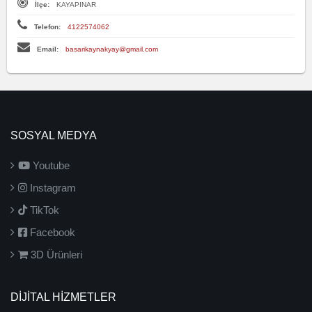
İlçe:
KAYAPINAR
Telefon:
4122574062
Email:
basarikaynakyay@gmail.com
SOSYAL MEDYA
Youtube
Instagram
TikTok
Facebook
3D Ürünleri
DİJİTAL HİZMETLER