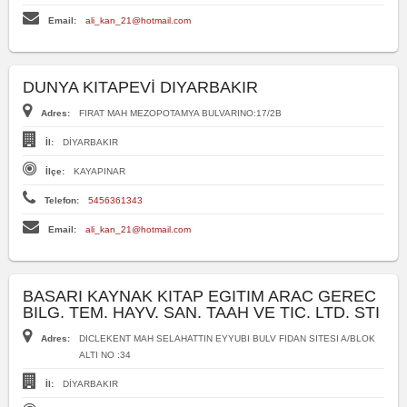
Email:
ali_kan_21@hotmail.com
DUNYA KITAPEVİ DIYARBAKIR
Adres:
FIRAT MAH MEZOPOTAMYA BULVARINO:17/2B
İl:
DİYARBAKIR
İlçe:
KAYAPINAR
Telefon:
5456361343
Email:
ali_kan_21@hotmail.com
BASARI KAYNAK KITAP EGITIM ARAC GEREC
BILG. TEM. HAYV. SAN. TAAH VE TIC. LTD. STI
Adres:
DICLEKENT MAH SELAHATTIN EYYUBI BULV FIDAN SITESI A/BLOK
ALTI NO :34
İl:
DİYARBAKIR