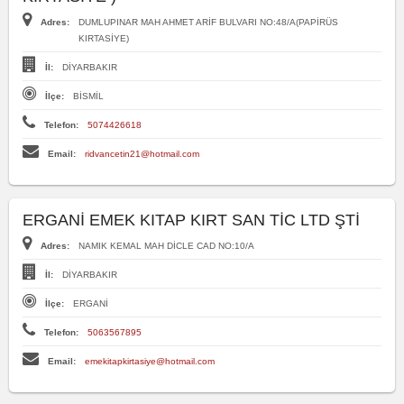
Adres:
DUMLUPINAR MAH AHMET ARİF BULVARI NO:48/A(PAPİRÜS
KIRTASİYE)
İl:
DİYARBAKIR
İlçe:
BİSMİL
Telefon:
5074426618
Email:
ridvancetin21@hotmail.com
ERGANİ EMEK KITAP KIRT SAN TİC LTD ŞTİ
Adres:
NAMIK KEMAL MAH DİCLE CAD NO:10/A
İl:
DİYARBAKIR
İlçe:
ERGANİ
Telefon:
5063567895
Email:
emekitapkirtasiye@hotmail.com