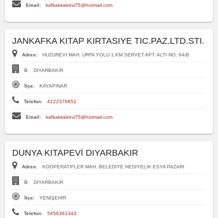
Email:
kafkakitabevi75@hotmail.com
JANKAFKA KITAP KIRTASIYE TIC.PAZ.LTD.STI.
Adres:
HUZUREVI MAH. URFA YOLU 1.KM SERVET APT. ALTI NO: 64/B
İl:
DİYARBAKIR
İlçe:
KAYAPINAR
Telefon:
4122376852
Email:
kafkakitabevi75@hotmail.com
DUNYA KITAPEVİ DIYARBAKIR
Adres:
KOOPERATIFLER MAH. BELEDIYE HEDIYELIK ESYA PAZARI
İl:
DİYARBAKIR
İlçe:
YENİŞEHİR
Telefon:
5456361343