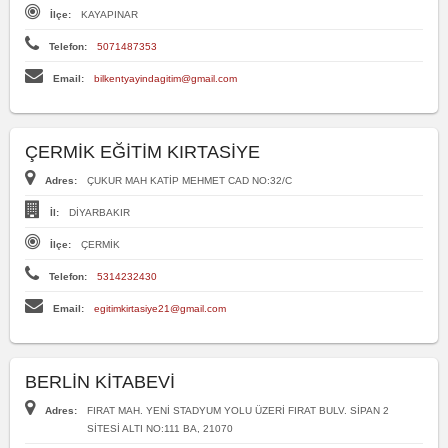
İlçe:
KAYAPINAR
Telefon:
5071487353
Email:
bilkentyayindagitim@gmail.com
ÇERMİK EĞİTİM KIRTASİYE
Adres:
ÇUKUR MAH KATİP MEHMET CAD NO:32/C
İl:
DİYARBAKIR
İlçe:
ÇERMİK
Telefon:
5314232430
Email:
egitimkirtasiye21@gmail.com
BERLİN KİTABEVİ
Adres:
FIRAT MAH. YENİ STADYUM YOLU ÜZERİ FIRAT BULV. SİPAN 2
SİTESİ ALTI NO:111 BA, 21070