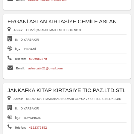
ERGANİ ASLAN KIRTASİYE CEMİLE ASLAN
Adres:
FEVZİ ÇAKMAK MAH EMEK SOK NO:3
İl:
DİYARBAKIR
İlçe:
ERGANİ
Telefon:
5396562870
Email:
aslnecatin21@gmail.com
JANKAFKA KITAP KIRTASIYE TIC.PAZ.LTD.STI.
Adres:
MEDYA MAH. MAHABAD BULVARI CEYSA 75 OFFICE C BLOK 34/D
İl:
DİYARBAKIR
İlçe:
KAYAPINAR
Telefon:
4122376852