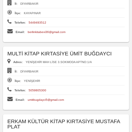
İl:
DİYARBAKIR
İlçe:
KAYAPINAR
Telefon:
5449493512
Email:
berlinkitabevi36@gmail.com
MULTİ KİTAP KIRTASİYE ÜMİT BUĞDAYCI
Adres:
YENİŞEHİR MAH LİSE 3.SOKMODA APTNO:1/A
İl:
DİYARBAKIR
İlçe:
YENİŞEHİR
Telefon:
5059805300
Email:
umitbugdayci5@gmail.com
ERKAM KÜLTÜR KİTAP KIRTASİYE MUSTAFA
PLAT