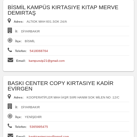
BİSMİL KAMPÜS KIRTASIYE KITAP MERVE
DEMIRTAŞ
Adres:
ALTIOK MAH 601.SOK 24/A
İl:
DİYARBAKIR
İlçe:
BİSMİL
Telefon:
5418068764
Email:
kampusvip21@gmail.com
BASKI CENTER COPY KIRTASIYE KADİR
EVİRGEN
Adres:
KOOPERATİFLER MAH İAŞR SIIRI HANIM SOK MİLEN NO :12/C
İl:
DİYARBAKIR
İlçe:
YENİŞEHİR
Telefon:
5365995475
Email:
baskicentercopy@gmail.com