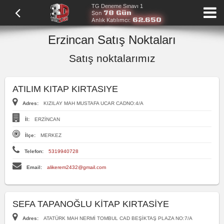
TG Deneme Sınavı 1
78 Gün
Son
62.650
Anlık Katılımcı:
Erzincan Satış Noktaları
Satış noktalarımız
ATILIM KITAP KIRTASIYE
Adres:
KIZILAY MAH MUSTAFA UCAR CADNO:4/A
İl:
ERZİNCAN
İlçe:
MERKEZ
Telefon:
5319940728
Email:
alikerem2432@gmail.com
SEFA TAPANOĞLU KİTAP KIRTASİYE
Adres:
ATATÜRK MAH NERMİ TOMBUL CAD BEŞİKTAŞ PLAZA NO:7/A