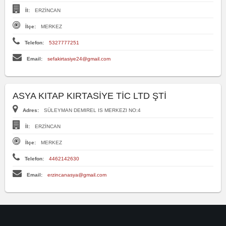
İl:
ERZİNCAN
İlçe:
MERKEZ
Telefon:
5327777251
Email:
sefakirtasiye24@gmail.com
ASYA KITAP KIRTASİYE TİC LTD ŞTİ
Adres:
SÜLEYMAN DEMIREL IS MERKEZI NO:4
İl:
ERZİNCAN
İlçe:
MERKEZ
Telefon:
4462142630
Email:
erzincanasya@gmail.com