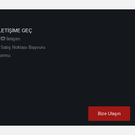
LETIŞIME GEÇ
İletişim
Satış Noktası Başvuru
ormu
Bize Ulaşın
hlsoftware
|
karakök