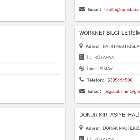
Email:
ckalfa@eposta.co
WORKNET BILGI ILETİŞİM
Adres:
FATIH MAH KIŞLA
İl:
KÜTAHYA
İlçe:
SİMAV
Telefon:
5395494500
Email:
bilgialabilirim@g
DOKUR KIRTASİYE -HAL
Adres:
DURAK MAH EKİZ
İl:
KÜTAHYA