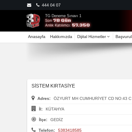
444 04 07
TG Deneme Sınavı 1
78 Gün
Son
57.350
Anlık Katılımcı:
Anasayfa
Hakkımızda
Dijital Hizmetler
Başvurul
SİSTEM KIRTASİYE
Adres:
ÖZYURT MH CUMHURİYET CD NO:43 C
İl:
KÜTAHYA
İlçe:
GEDİZ
Telefon:
5383418585