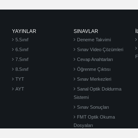
YAYINLAR
SINAVLAR
İ
5.Sınıf
Deneme Takvimi
6.Sınıf
Sınav Video Çözümleri
F
7.Sınıf
Cevap Anahtarları
8.Sınıf
Öğrenme Çıktısı
TYT
Sınav Merkezleri
AYT
Sanal Optik Doldurma
Sistemi
Sınav Sonuçları
FMT Optik Okuma
Dosyaları