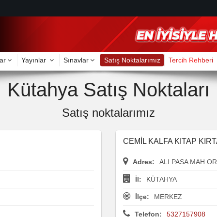
ar
Yayınlar
Sınavlar
Satış Noktalarımız
Tercih Rehberi
Kütahya Satış Noktaları
Satış noktalarımız
CEMİL KALFA KITAP KIR
Adres:
ALI PASA MAH O
İl:
KÜTAHYA
İlçe:
MERKEZ
Telefon:
5327157908