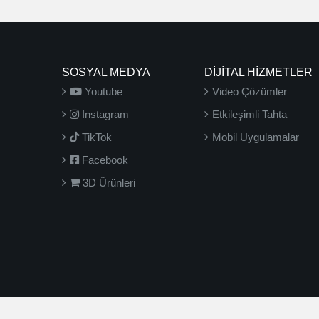
SOSYAL MEDYA
DİJİTAL HİZMETLER
Youtube
Video Çözümler
Instagram
Etkileşimli Tahta
TikTok
Mobil Uygulamalar
Facebook
3D Ürünleri
2026 ©
3D Yayınları
- Tüm hakları saklıdır.