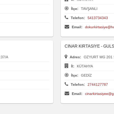
İlçe:
TAVŞANLI
Telefon:
5413734343
Email:
dokurkirtasiye@h
CINAR KIRTASIYE - GU
37/A
Adres:
OZYURT MG 201 
İl:
KÜTAHYA
İlçe:
GEDİZ
Telefon:
2744127787
Email:
cinarkirtasiyee@