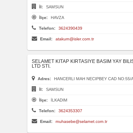
İl:
SAMSUN
İlçe:
HAVZA
Telefon:
3624390439
Email:
atakum@isler.com.tr
SELAMET KITAP KIRTASIYE BASIM YAY BILI
LTD STI.
Adres:
HANCERLI MAH NECIPBEY CAD NO:55/
İl:
SAMSUN
İlçe:
İLKADIM
Telefon:
3624353307
Email:
muhasebe@selamet.com.tr