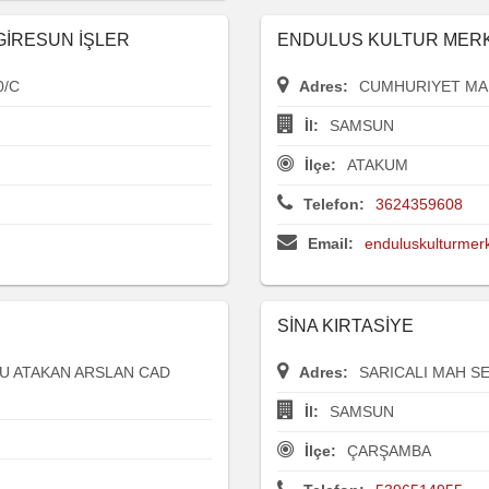
 GİRESUN İŞLER
ENDULUS KULTUR MERKEZ
0/C
Adres:
CUMHURIYET MAH
İl:
SAMSUN
İlçe:
ATAKUM
Telefon:
3624359608
Email:
enduluskulturme
SİNA KIRTASİYE
U ATAKAN ARSLAN CAD
Adres:
SARICALI MAH SE
İl:
SAMSUN
İlçe:
ÇARŞAMBA