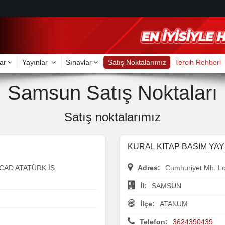
ar
Yayınlar
Sınavlar
Satış Noktalarımız
Tercih Rehberi
Samsun Satış Noktaları
Satış noktalarımız
KURAL KITAP BASIM YAY 
CAD ATATÜRK İŞ
Adres:
Cumhuriyet Mh. Lo
İl:
SAMSUN
İlçe:
ATAKUM
Telefon:
3624390439