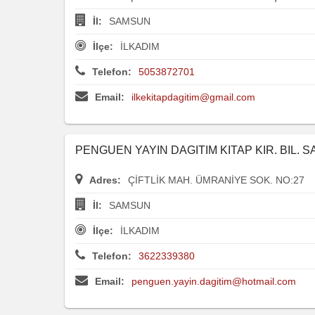
İl:
SAMSUN
İlçe:
İLKADIM
Telefon:
5053872701
Email:
ilkekitapdagitim@gmail.com
PENGUEN YAYIN DAGITIM KITAP KIR. BIL. SAN
Adres:
ÇİFTLİK MAH. ÜMRANİYE SOK. NO:27
İl:
SAMSUN
İlçe:
İLKADIM
Telefon:
3622339380
Email:
penguen.yayin.dagitim@hotmail.com