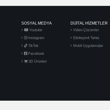
SOSYAL MEDYA
DİJİTAL HİZMETLER
Youtube
Video Çözümler
Instagram
Etkileşimli Tahta
TikTok
Mobil Uygulamalar
Facebook
3D Ürünleri
2026 ©
3D Yayınları
- Tüm hakları saklıdır.