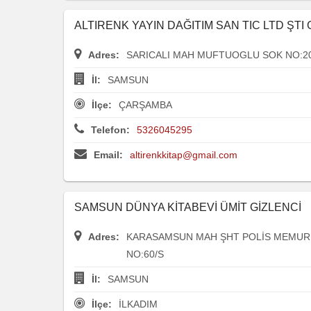
ALTIRENK YAYIN DAĞITIM SAN TIC LTD ŞTI
Adres:
SARICALI MAH MUFTUOGLU SOK NO:2
İl:
SAMSUN
İlçe:
ÇARŞAMBA
Telefon:
5326045295
Email:
altirenkkitap@gmail.com
SAMSUN DÜNYA KİTABEVİ ÜMİT GİZLENCİ
Adres:
KARASAMSUN MAH ŞHT POLİS MEMUR
NO:60/S
İl:
SAMSUN
İlçe:
İLKADIM