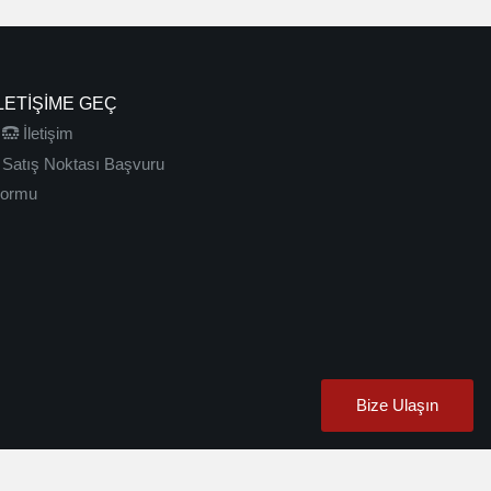
LETIŞIME GEÇ
İletişim
Satış Noktası Başvuru
ormu
Bize Ulaşın
hlsoftware
|
karakök