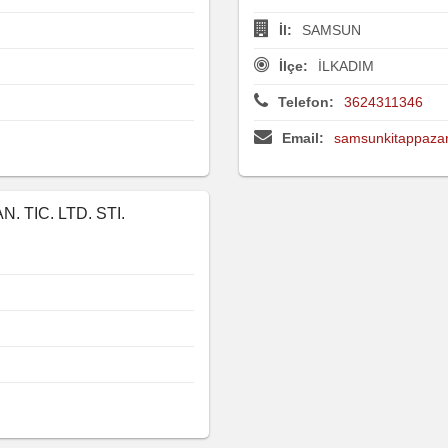
İl:
SAMSUN
İlçe:
İLKADIM
Telefon:
3624311346
Email:
samsunkitappaza
. TIC. LTD. STI.