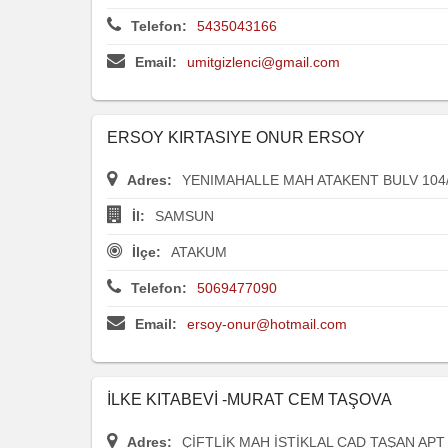
Telefon:
5435043166
Email:
umitgizlenci@gmail.com
ERSOY KIRTASIYE ONUR ERSOY
Adres:
YENIMAHALLE MAH ATAKENT BULV 104
İl:
SAMSUN
İlçe:
ATAKUM
Telefon:
5069477090
Email:
ersoy-onur@hotmail.com
İLKE KITABEVİ -MURAT CEM TAŞOVA
Adres:
ÇİFTLİK MAH İSTİKLAL CAD TAŞAN APT 