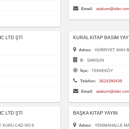
Email:
atakum@isler.com
C LTD ŞTİ
KURAL KITAP BASIM YAY 
Adres:
HÜRRİYET MAH B
İl:
SAMSUN
İlçe:
TEKKEKÖY
Telefon:
3624390439
Email:
atakum@isler.com
C LTD ŞTİ
BAŞKA KITAP YAYIN
T KURU CAD NO:9
Adres:
YENİMAHALLE MA