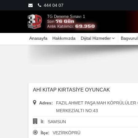
444 04 07
TG Deneme Sınavı 1
76 Gün
Son
69.350
Anlık Katılımcı:
Anasayfa
Hakkımızda
Dijital Hizmetler
Başvurul
AHİ KITAP KIRTASİYE OYUNCAK
Adres:
FAZIL AHMET PAŞA MAH KÖPRÜLÜLER 
MERKEZİALTI NO:43
İl:
SAMSUN
İlçe:
VEZİRKÖPRÜ