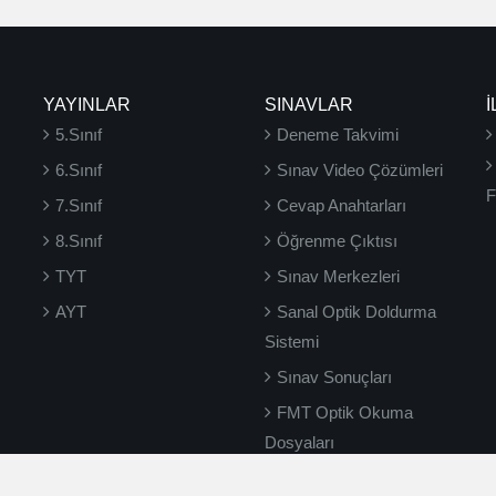
YAYINLAR
SINAVLAR
İ
5.Sınıf
Deneme Takvimi
6.Sınıf
Sınav Video Çözümleri
F
7.Sınıf
Cevap Anahtarları
8.Sınıf
Öğrenme Çıktısı
TYT
Sınav Merkezleri
AYT
Sanal Optik Doldurma
Sistemi
Sınav Sonuçları
FMT Optik Okuma
Dosyaları