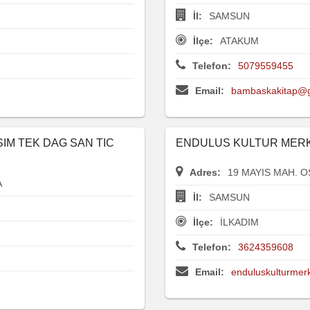
İl:
SAMSUN
İlçe:
ATAKUM
Telefon:
5079559455
Email:
bambaskakitap@
SIM TEK DAG SAN TIC
ENDULUS KULTUR MERKEZ
Adres:
19 MAYIS MAH. O
A
İl:
SAMSUN
İlçe:
İLKADIM
Telefon:
3624359608
Email:
enduluskulturme