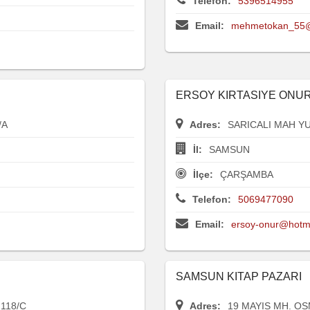
Telefon:
5396514955
Email:
mehmetokan_55@
ERSOY KIRTASIYE ONU
/A
Adres:
SARICALI MAH Y
İl:
SAMSUN
İlçe:
ÇARŞAMBA
Telefon:
5069477090
Email:
ersoy-onur@hotm
SAMSUN KITAP PAZARI
118/C
Adres:
19 MAYIS MH. OS