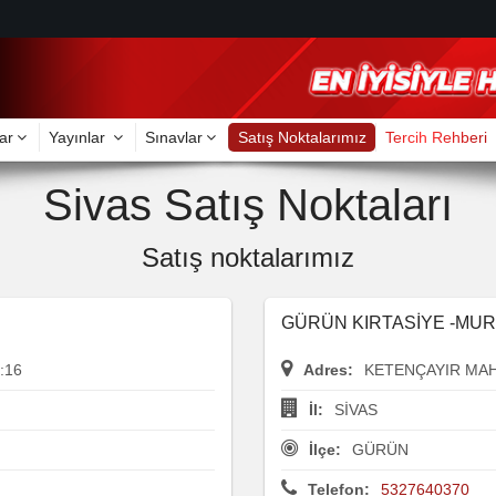
ar
Yayınlar
Sınavlar
Satış Noktalarımız
Tercih Rehberi
Sivas Satış Noktaları
Satış noktalarımız
GÜRÜN KIRTASİYE -MU
:16
Adres:
KETENÇAYIR MAH
İl:
SİVAS
İlçe:
GÜRÜN
Telefon:
5327640370