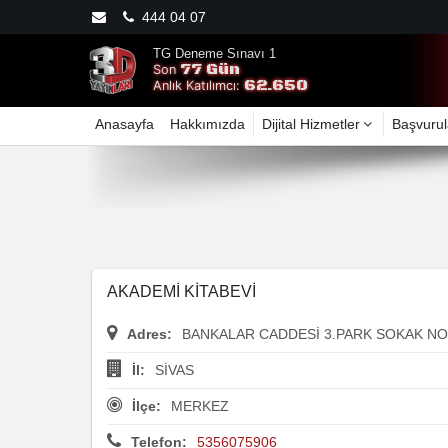
444 04 07
TG Deneme Sınavı 1
77 Gün
Son
62.650
Anlık Katılımcı:
Anasayfa
Hakkımızda
Dijital Hizmetler
Başvurul
AKADEMİ KİTABEVİ
Adres:
BANKALAR CADDESİ 3.PARK SOKAK NO
İl:
SİVAS
İlçe:
MERKEZ
Telefon:
5356075906