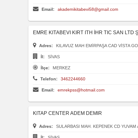
Email:
akademikitabevi58@gmail.com
EMRE KITABEVI KIRT ITH İHR TIC SAN LTD Ş
Adres:
KILAVUZ MAH EMİRPAŞA CAD VİSTA GOL
İl:
SİVAS
İlçe:
MERKEZ
Telefon:
3462244660
Email:
emrekpss@hotmail.com
KITAP CENTER ADEM DEMIR
Adres:
SULARBASI MAH. KEPENEK CD YUVAM A
İl:
SİVAS