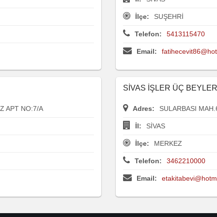
İlçe:
SUŞEHRİ
Telefon:
5413115470
Email:
fatihecevit86@ho
SİVAS İŞLER ÜÇ BEYLER
Z APT NO:7/A
Adres:
SULARBASI MAH.6
İl:
SİVAS
İlçe:
MERKEZ
Telefon:
3462210000
Email:
etakitabevi@hotm