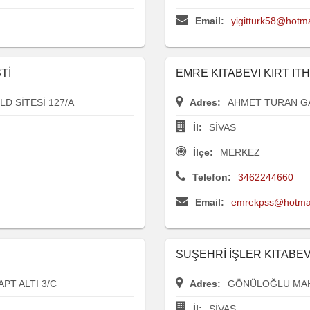
Email:
yigitturk58@hotm
Tİ
EMRE KITABEVI KIRT ITH
D SİTESİ 127/A
Adres:
AHMET TURAN GAZ
İl:
SİVAS
İlçe:
MERKEZ
Telefon:
3462244660
Email:
emrekpss@hotma
SUŞEHRİ İŞLER KITABEV
PT ALTI 3/C
Adres:
GÖNÜLOĞLU MAH 
İl:
SİVAS