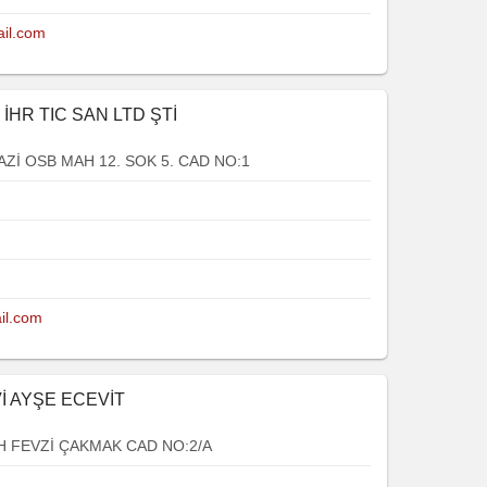
ail.com
 İHR TIC SAN LTD ŞTİ
İ OSB MAH 12. SOK 5. CAD NO:1
il.com
İ AYŞE ECEVİT
FEVZİ ÇAKMAK CAD NO:2/A