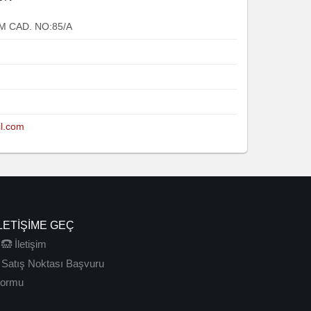
M CAD. NO:85/A
il.com
LETIŞIME GEÇ
İletişim
Satış Noktası Başvuru
ormu