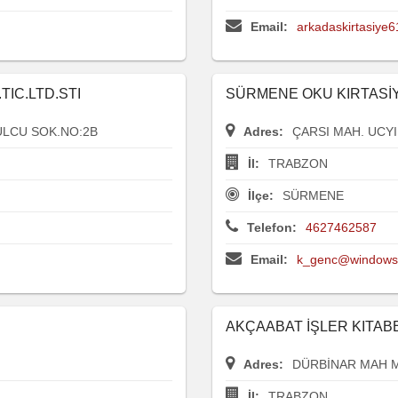
Email:
arkadaskirtasiye
TIC.LTD.STI
SÜRMENE OKU KIRTASİ
ULCU SOK.NO:2B
Adres:
ÇARSI MAH. UCYI
İl:
TRABZON
İlçe:
SÜRMENE
Telefon:
4627462587
Email:
k_genc@windowsl
AKÇAABAT İŞLER KITAB
Adres:
DÜRBİNAR MAH M
İl:
TRABZON