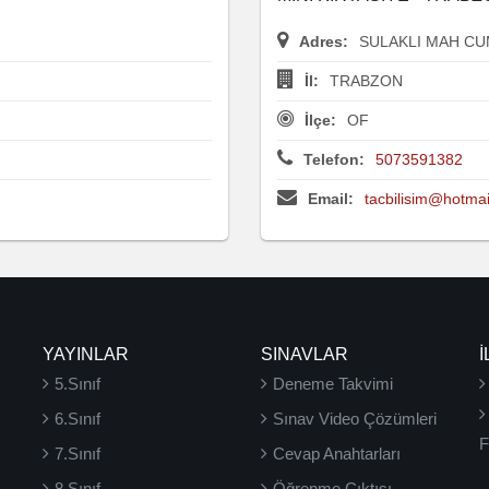
Adres:
SULAKLI MAH CU
İl:
TRABZON
İlçe:
OF
Telefon:
5073591382
Email:
tacbilisim@hotma
YAYINLAR
SINAVLAR
İ
5.Sınıf
Deneme Takvimi
6.Sınıf
Sınav Video Çözümleri
F
7.Sınıf
Cevap Anahtarları
8.Sınıf
Öğrenme Çıktısı