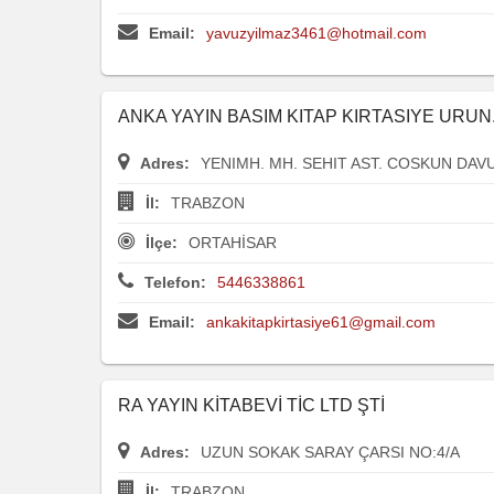
Email:
yavuzyilmaz3461@hotmail.com
ANKA YAYIN BASIM KITAP KIRTASIYE URUN.
Adres:
YENIMH. MH. SEHIT AST. COSKUN DAV
İl:
TRABZON
İlçe:
ORTAHİSAR
Telefon:
5446338861
Email:
ankakitapkirtasiye61@gmail.com
RA YAYIN KİTABEVİ TİC LTD ŞTİ
Adres:
UZUN SOKAK SARAY ÇARSI NO:4/A
İl:
TRABZON