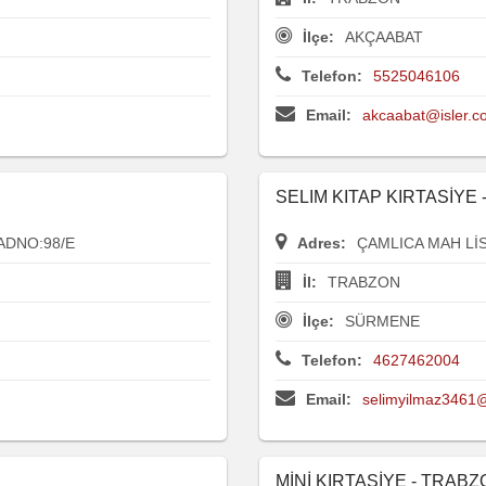
İlçe:
AKÇAABAT
Telefon:
5525046106
Email:
akcaabat@isler.c
SELIM KITAP KIRTASİYE
ADNO:98/E
Adres:
ÇAMLICA MAH LİS
İl:
TRABZON
İlçe:
SÜRMENE
Telefon:
4627462004
Email:
selimyilmaz3461
MİNİ KIRTASİYE - TRAB