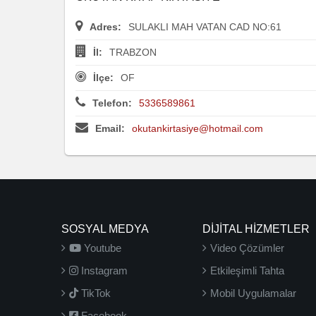
Adres:
SULAKLI MAH VATAN CAD NO:61
İl:
TRABZON
İlçe:
OF
Telefon:
5336589861
Email:
okutankirtasiye@hotmail.com
SOSYAL MEDYA
DİJİTAL HİZMETLER
Youtube
Video Çözümler
Instagram
Etkileşimli Tahta
TikTok
Mobil Uygulamalar
Facebook