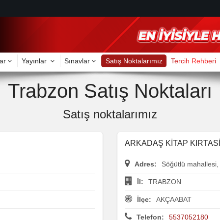
ar
Yayınlar
Sınavlar
Satış Noktalarımız
Tercih Rehberi
Trabzon Satış Noktaları
Satış noktalarımız
ARKADAŞ KİTAP KIRTAS
Adres:
Söğütlü mahallesi
İl:
TRABZON
İlçe:
AKÇAABAT
Telefon:
5537052180