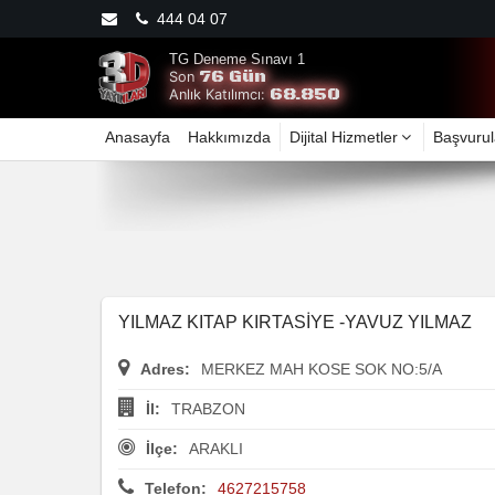
444 04 07
TG Deneme Sınavı 1
76 Gün
Son
68.850
Anlık Katılımcı:
Anasayfa
Hakkımızda
Dijital Hizmetler
Başvurul
YILMAZ KITAP KIRTASİYE -YAVUZ YILMAZ
Adres:
MERKEZ MAH KOSE SOK NO:5/A
İl:
TRABZON
İlçe:
ARAKLI
Telefon:
4627215758