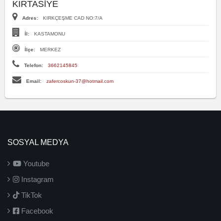
KIRTASİYE
Adres:
KIRKÇEŞME CAD NO:7/A
İl:
KASTAMONU
İlçe:
MERKEZ
Telefon:
3662145845
Email:
zafercoskun-37@hotmail.com
SOSYAL MEDYA
Youtube
Instagram
TikTok
Facebook