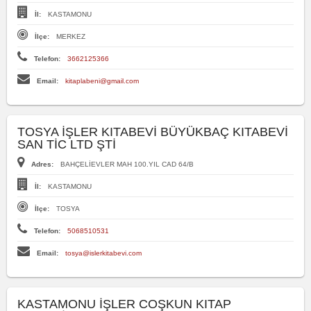
İl:
KASTAMONU
İlçe:
MERKEZ
Telefon:
3662125366
Email:
kitaplabeni@gmail.com
TOSYA İŞLER KITABEVİ BÜYÜKBAÇ KITABEVİ
SAN TİC LTD ŞTİ
Adres:
BAHÇELİEVLER MAH 100.YIL CAD 64/B
İl:
KASTAMONU
İlçe:
TOSYA
Telefon:
5068510531
Email:
tosya@islerkitabevi.com
KASTAMONU İŞLER COŞKUN KITAP