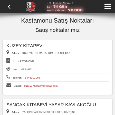
TG Deneme Sınavı 1
74 Gün
Son
72.000
Anlık Katılımcı:
Kastamonu Satış Noktaları
Satış noktalarımız
KUZEY KİTAPEVİ
Adres:
KUZEYKENT MAH ALKIM SOK NO:4/1A
İl:
KASTAMONU
İlçe:
MERKEZ
Telefon:
5445101068
Email:
kuzey37kitapevi@gmail.com
SANCAK KITABEVİ YASAR KAVLAKOĞLU
Adres:
YALÇIN CAD KIZ MESLEK LİSESİ KARŞISI