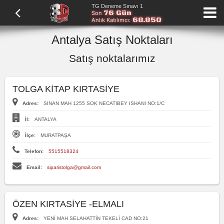
TG Deneme Sınavı 1
76 Gün
Son
68.850
Anlık Katılımcı:
Antalya Satış Noktaları
Satış noktalarımız
TOLGA KİTAP KIRTASİYE
Adres:
SINAN MAH 1255 SOK NECATIBEY ISHANI NO:1/C
İl:
ANTALYA
İlçe:
MURATPAŞA
Telefon:
5515518324
Email:
siparistolga@gmail.com
ÖZEN KIRTASİYE -ELMALI
Adres:
YENİ MAH SELAHATTİN TEKELİ CAD NO:21