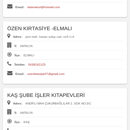
Email:
sistemetut@hotmail.com
ÖZEN KIRTASİYE -ELMALI
Adres:
yeni mah. hasan subşı cad. no5 /c-d
İl:
ANTALYA
İlçe:
ELMALI
Telefon:
5438242125
Email:
ozenkirtasiye07@gmail.com
KAŞ ŞUBE İŞLER KITAPEVLERİ
Adres:
ANDİFLİ MAH ÇUKURBAĞLILAR 2. SOK NO:3/C
İl:
ANTALYA
İlçe:
KAŞ