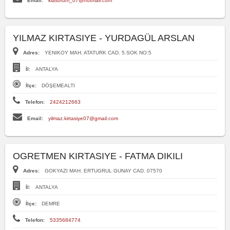
Email:
klasorum_07@hotmail.com
YILMAZ KIRTASIYE - YURDAGÜL ARSLAN
Adres:
YENIKOY MAH. ATATURK CAD. 5.SOK NO:5
İl:
ANTALYA
İlçe:
DÖŞEMEALTI
Telefon:
2424212663
Email:
yilmaz.kirtasiye07@gmail.com
OGRETMEN KIRTASIYE - FATMA DIKILI
Adres:
GOKYAZI MAH. ERTUGRUL GUNAY CAD. 07570
İl:
ANTALYA
İlçe:
DEMRE
Telefon:
5335684774