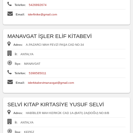
Telefon:
5426892674
Email:
islerfinike@gmail.com
MANAVGAT İŞLER ELİF KİTABEVİ
Adres:
A.PAZARCI MAH FEVZİ PAŞA CAD NO:34
İl:
ANTALYA
İlçe:
MANAVGAT
Telefon:
5398585011
Email:
islerkitabevimanavgat@gmail.com
SELVİ KITAP KIRTASİYE YUSUF SELVİ
Adres:
HABİBLER MAH KERKÜK CAD 1A-(BATI) 2A(DOĞU) NO:8/B
İl:
ANTALYA
İlçe:
KEPEZ