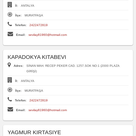
İl:
ANTALYA
İlçe:
MURATPAŞA
Telefon:
2422472819
Email:
sevilay81960@hotmail.com
KAPADOKYA KITABEVI
Adres:
SİNAN MAH. RECEP PEKER CAD. 1257.SOK NO:1 (2000 PLAZA
GİRİŞİ)
İl:
ANTALYA
İlçe:
MURATPAŞA
Telefon:
2422472819
Email:
sevilay81960@hotmail.com
YAGMUR KIRTASIYE