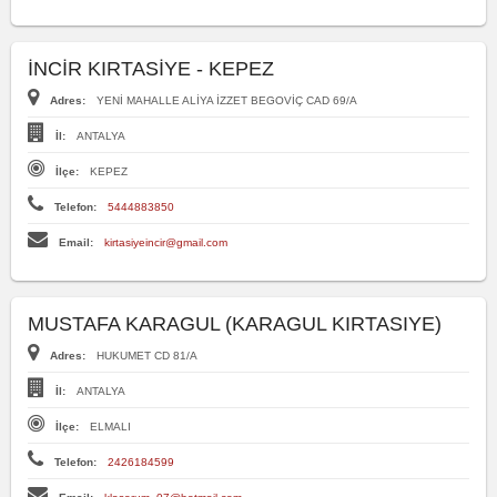
İNCİR KIRTASİYE - KEPEZ
Adres:
YENİ MAHALLE ALİYA İZZET BEGOVİÇ CAD 69/A
İl:
ANTALYA
İlçe:
KEPEZ
Telefon:
5444883850
Email:
kirtasiyeincir@gmail.com
MUSTAFA KARAGUL (KARAGUL KIRTASIYE)
Adres:
HUKUMET CD 81/A
İl:
ANTALYA
İlçe:
ELMALI
Telefon:
2426184599