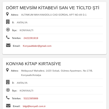
DÖRT MEVSİM KİTABEVİ SAN VE TİCLTD ŞTİ
Adres:
ALTINKUM MAH ANADOLU CAD GÜRDAL APT NO:49 D.1
İl:
ANTALYA
İlçe:
KONYAALTI
Telefon:
2422281919
Email:
Konyaaltiisler@gmail.com
KONYA6 KİTAP KIRTASİYE
Adres:
Mollayusuf Mahallesi, 1420 Sokak, Gülmez Apartmanı, No:17/B,
Konyaaltı/Antalya
İl:
ANTALYA
İlçe:
KONYAALTI
Telefon:
5321595989
Email:
bilgi@konya6.com.tr