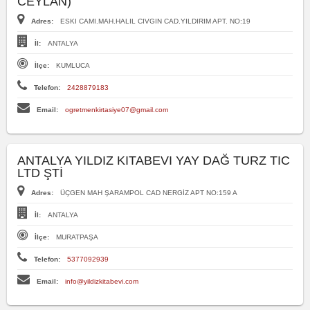
CEYLAN)
Adres:
ESKI CAMI.MAH.HALIL CIVGIN CAD.YILDIRIM APT. NO:19
İl:
ANTALYA
İlçe:
KUMLUCA
Telefon:
2428879183
Email:
ogretmenkirtasiye07@gmail.com
ANTALYA YILDIZ KITABEVI YAY DAĞ TURZ TIC
LTD ŞTİ
Adres:
ÜÇGEN MAH ŞARAMPOL CAD NERGİZ APT NO:159 A
İl:
ANTALYA
İlçe:
MURATPAŞA
Telefon:
5377092939
Email:
info@yildizkitabevi.com