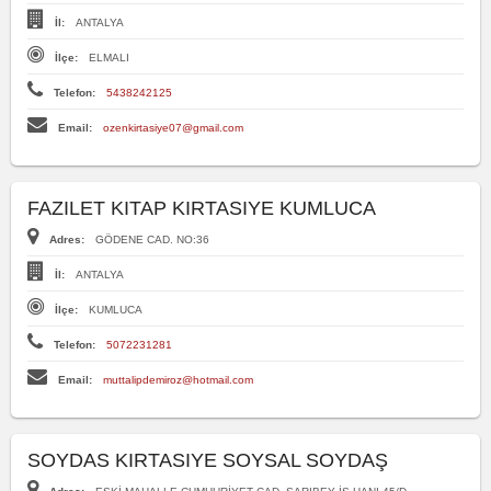
İl:
ANTALYA
İlçe:
ELMALI
Telefon:
5438242125
Email:
ozenkirtasiye07@gmail.com
FAZILET KITAP KIRTASIYE KUMLUCA
Adres:
GÖDENE CAD. NO:36
İl:
ANTALYA
İlçe:
KUMLUCA
Telefon:
5072231281
Email:
muttalipdemiroz@hotmail.com
SOYDAS KIRTASIYE SOYSAL SOYDAŞ