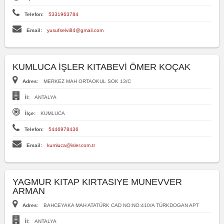
Telefon:
5331963784
Email:
yusufselvi84@gmail.com
KUMLUCA İŞLER KITABEVİ ÖMER KOÇAK
Adres:
MERKEZ MAH ORTAOKUL SOK 13/C
İl:
ANTALYA
İlçe:
KUMLUCA
Telefon:
5446978436
Email:
kumluca@isler.com.tr
YAGMUR KITAP KIRTASIYE MUNEVVER
ARMAN
Adres:
BAHCEYAKA MAH ATATÜRK CAD NO:NO:410/A TÜRKDOGAN APT
İl:
ANTALYA