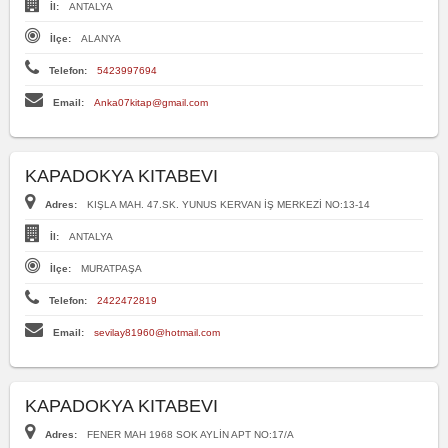
İl:
ANTALYA
İlçe:
ALANYA
Telefon:
5423997694
Email:
Anka07kitap@gmail.com
KAPADOKYA KITABEVI
Adres:
KIŞLA MAH. 47.SK. YUNUS KERVAN İŞ MERKEZİ NO:13-14
İl:
ANTALYA
İlçe:
MURATPAŞA
Telefon:
2422472819
Email:
sevilay81960@hotmail.com
KAPADOKYA KITABEVI
Adres:
FENER MAH 1968 SOK AYLİN APT NO:17/A