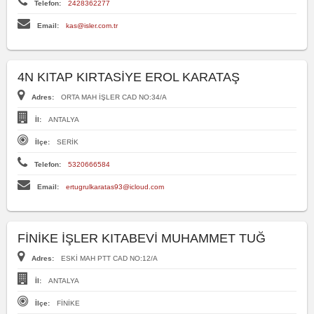
Telefon:
2428362277
Email:
kas@isler.com.tr
4N KITAP KIRTASİYE EROL KARATAŞ
Adres:
ORTA MAH İŞLER CAD NO:34/A
İl:
ANTALYA
İlçe:
SERİK
Telefon:
5320666584
Email:
ertugrulkaratas93@icloud.com
FİNİKE İŞLER KITABEVİ MUHAMMET TUĞ
Adres:
ESKİ MAH PTT CAD NO:12/A
İl:
ANTALYA
İlçe:
FİNİKE