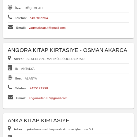
İlçe:
DÖŞEMEALTI
Telefon:
5457885504
Email:
yagmurkitap.k@gmail.com
ANGORA KITAP KIRTASIYE - OSMAN AKARCA
Adres:
SEKERHANE MAH.KÜLLÜOGLU SK.6/D
İl:
ANTALYA
İlçe:
ALANYA
Telefon:
2425121998
Email:
angorakitap.07@gmail.com
ANKA KİTAP KIRTASİYE
Adres:
şekerhane mah kaymaklı sk pınar işhanı no:5 A