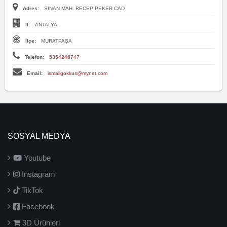
Adres:
SINAN MAH. RECEP PEKER CAD
İl:
ANTALYA
İlçe:
MURATPAŞA
Telefon:
5354246747
Email:
ismailgokkus@mynet.com
SOSYAL MEDYA
Youtube
Instagram
TikTok
Facebook
3D Ürünleri