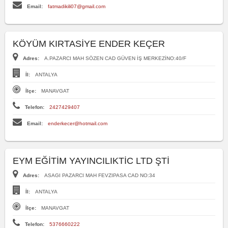
Email:
fatmadikili07@gmail.com
KÖYÜM KIRTASİYE ENDER KEÇER
Adres:
A.PAZARCI MAH SÖZEN CAD GÜVEN İŞ MERKEZİNO:40/F
İl:
ANTALYA
İlçe:
MANAVGAT
Telefon:
2427429407
Email:
enderkecer@hotmail.com
EYM EĞİTİM YAYINCILIKTİC LTD ŞTİ
Adres:
ASAGI PAZARCI MAH FEVZIPASA CAD NO:34
İl:
ANTALYA
İlçe:
MANAVGAT
Telefon:
5376660222