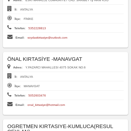
Adres:
ESKİ MAHALLE CUMHURİYET CAD. SARIBEY İŞ HANI 45/D
İl:
ANTALYA
İlçe:
FİNİKE
Telefon:
5352228813
Email:
soydaskirtasiye@outlook.com
ÖNAL KIRTASİYE -MANAVGAT
Adres:
Y.PAZARCI MAHALLESI 4075 SOKAK NO:6
İl:
ANTALYA
İlçe:
MANAVGAT
Telefon:
5052603476
Email:
onal_kirtasiye@hotmail.com
OGRETMEN KIRTASIYE-KUMLUCA(RESUL