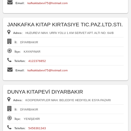
Email:
kafkakitabevi75@hotmail.com
JANKAFKA KITAP KIRTASIYE TIC.PAZ.LTD.STI.
Adres:
HUZUREVI MAH. URFA YOLU 1.KM SERVET APT. ALTI NO: 64/B
İl:
DİYARBAKIR
İlçe:
KAYAPINAR
Telefon:
4122376852
Email:
kafkakitabevi75@hotmail.com
DUNYA KITAPEVİ DIYARBAKIR
Adres:
KOOPERATIFLER MAH. BELEDIYE HEDIYELIK ESYA PAZARI
İl:
DİYARBAKIR
İlçe:
YENİŞEHİR
Telefon:
5456361343