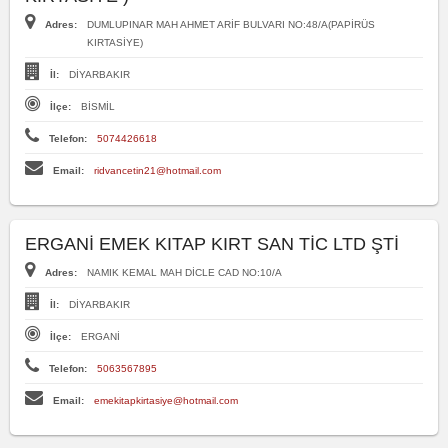
Adres:
DUMLUPINAR MAH AHMET ARİF BULVARI NO:48/A(PAPİRÜS
KIRTASİYE)
İl:
DİYARBAKIR
İlçe:
BİSMİL
Telefon:
5074426618
Email:
ridvancetin21@hotmail.com
ERGANİ EMEK KITAP KIRT SAN TİC LTD ŞTİ
Adres:
NAMIK KEMAL MAH DİCLE CAD NO:10/A
İl:
DİYARBAKIR
İlçe:
ERGANİ
Telefon:
5063567895
Email:
emekitapkirtasiye@hotmail.com