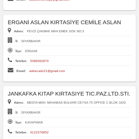
ERGANİ ASLAN KIRTASİYE CEMİLE ASLAN
Adres:
FEVZİ ÇAKMAK MAH EMEK SOK NO:3
İl:
DİYARBAKIR
İlçe:
ERGANİ
Telefon:
5396562870
Email:
aslnecatin21@gmail.com
JANKAFKA KITAP KIRTASIYE TIC.PAZ.LTD.STI.
Adres:
MEDYA MAH. MAHABAD BULVARI CEYSA 75 OFFICE C BLOK 34/D
İl:
DİYARBAKIR
İlçe:
KAYAPINAR
Telefon:
4122376852