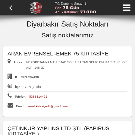
TG Deneme Sınavı 1
76 Gün
Son
71.000
Anlık Katılımcı:
Diyarbakır Satış Noktaları
Satış noktalarımız
ARAN EVRENSEL -EMEK 75 KIRTASİYE
Adres:
MEZOPOTAMYA MAH. STAD YOLU. BARAN SEHRI EMIN 4 SIT J BLOK
ALTI. 148 JD
İl:
DİYARBAKIR
İlçe:
YENİŞEHİR
Telefon:
5388814421
Email:
emekkirtasiyedb@gmail.com
ÇETİNKUR YAPI INS LTD ŞTİ -(PAPİRÜS
KIRTASİYE )