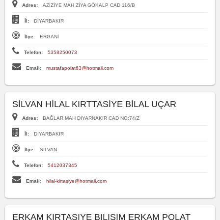
Adres:
AZİZİYE MAH ZİYA GÖKALP CAD 116/B
İl:
DİYARBAKIR
İlçe:
ERGANİ
Telefon:
5358250073
Email:
mustafapolat63@hotmail.com
SİLVAN HİLAL KIRTTASİYE BİLAL UÇAR
Adres:
BAĞLAR MAH DIYARNAKIR CAD NO:74/Z
İl:
DİYARBAKIR
İlçe:
SİLVAN
Telefon:
5412037345
Email:
hilal-kirtasiye@hotmail.com
ERKAM KIRTASIYE BILISIM ERKAM POLAT