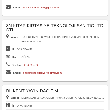
Email:
simurgkitabevi2020@gmail.com
3N KITAP KIRTASIYE TEKNOLOJI SAN TIC LTD
STI
Adres:
TURGUT OZAL BULVARI SELEHADDIN EYYUBIMAH. 339. YIL-DEM
APT ALTI NO:24/
İl:
DİYARBAKIR
İlçe:
BAĞLAR
Telefon:
4122295722
Email:
hakikatkitapkirtasiye@hotmail.com
BİLKENT YAYIN DAĞITIM
Adres:
MEDYA MAH 99.SOK OMER FARUK 3 OMER FARUK-3B BLOK NO:1B/1
İl:
DİYARBAKIR