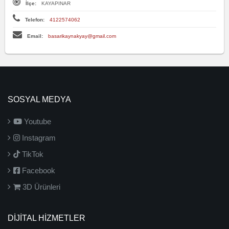
İlçe:
KAYAPINAR
Telefon:
4122574062
Email:
basarikaynakyay@gmail.com
SOSYAL MEDYA
Youtube
Instagram
TikTok
Facebook
3D Ürünleri
DİJİTAL HİZMETLER