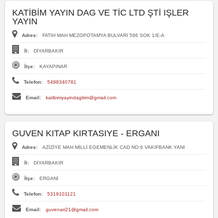
KATİBİM YAYIN DAG VE TİC LTD ŞTİ IŞLER
YAYIN
Adres:
FATIH MAH MEZOPOTAMYA BULVARI 596 SOK 1/E-A
İl:
DİYARBAKIR
İlçe:
KAYAPINAR
Telefon:
5498340781
Email:
katibimyayindagitim@gmail.com
GUVEN KITAP KIRTASIYE - ERGANI
Adres:
AZİZİYE MAH MİLLİ EGEMENLİK CAD NO:6 VAKIFBANK YANI
İl:
DİYARBAKIR
İlçe:
ERGANİ
Telefon:
5319101121
Email:
guvenari21@gmail.com