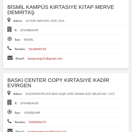
BİSMİL KAMPÜS KIRTASIYE KITAP MERVE
DEMIRTAŞ
Adres:
ALTIOK MAH 601.SOK 24/A
İl:
DİYARBAKIR
İlçe:
BİSMİL
Telefon:
5418068764
Email:
kampusvip21@gmail.com
BASKI CENTER COPY KIRTASIYE KADİR
EVİRGEN
Adres:
KOOPERATİFLER MAH İAŞR SIIRI HANIM SOK MİLEN NO :12/C
İl:
DİYARBAKIR
İlçe:
YENİŞEHİR
Telefon:
5365995475
Email:
baskicentercopy@gmail.com