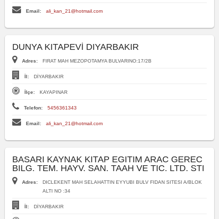
Email:
ali_kan_21@hotmail.com
DUNYA KITAPEVİ DIYARBAKIR
Adres:
FIRAT MAH MEZOPOTAMYA BULVARINO:17/2B
İl:
DİYARBAKIR
İlçe:
KAYAPINAR
Telefon:
5456361343
Email:
ali_kan_21@hotmail.com
BASARI KAYNAK KITAP EGITIM ARAC GEREC
BILG. TEM. HAYV. SAN. TAAH VE TIC. LTD. STI
Adres:
DICLEKENT MAH SELAHATTIN EYYUBI BULV FIDAN SITESI A/BLOK
ALTI NO :34
İl:
DİYARBAKIR