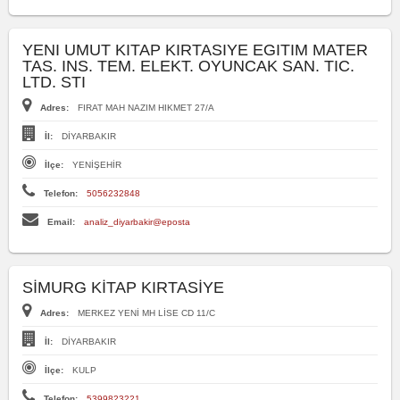
YENI UMUT KITAP KIRTASIYE EGITIM MATER
TAS. INS. TEM. ELEKT. OYUNCAK SAN. TIC.
LTD. STI
Adres:
FIRAT MAH NAZIM HIKMET 27/A
İl:
DİYARBAKIR
İlçe:
YENİŞEHİR
Telefon:
5056232848
Email:
analiz_diyarbakir@eposta
SİMURG KİTAP KIRTASİYE
Adres:
MERKEZ YENİ MH LİSE CD 11/C
İl:
DİYARBAKIR
İlçe:
KULP
Telefon:
5399823221