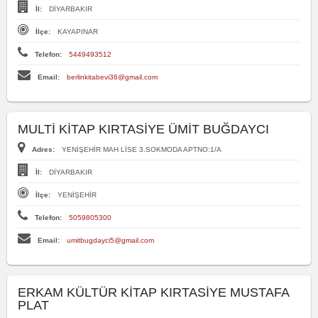
İl:
DİYARBAKIR
İlçe:
KAYAPINAR
Telefon:
5449493512
Email:
berlinkitabevi36@gmail.com
MULTİ KİTAP KIRTASİYE ÜMİT BUĞDAYCI
Adres:
YENİŞEHİR MAH LİSE 3.SOKMODA APTNO:1/A
İl:
DİYARBAKIR
İlçe:
YENİŞEHİR
Telefon:
5059805300
Email:
umitbugdayci5@gmail.com
ERKAM KÜLTÜR KİTAP KIRTASİYE MUSTAFA
PLAT