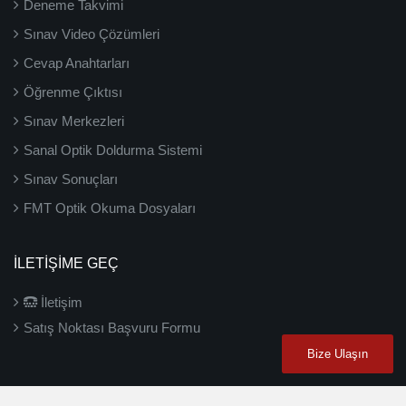
Deneme Takvimi
Sınav Video Çözümleri
Cevap Anahtarları
Öğrenme Çıktısı
Sınav Merkezleri
Sanal Optik Doldurma Sistemi
Sınav Sonuçları
FMT Optik Okuma Dosyaları
İLETIŞIME GEÇ
İletişim
Satış Noktası Başvuru Formu
Bize Ulaşın
2026 ©
3D Yayınları
- Tüm hakları saklıdır.