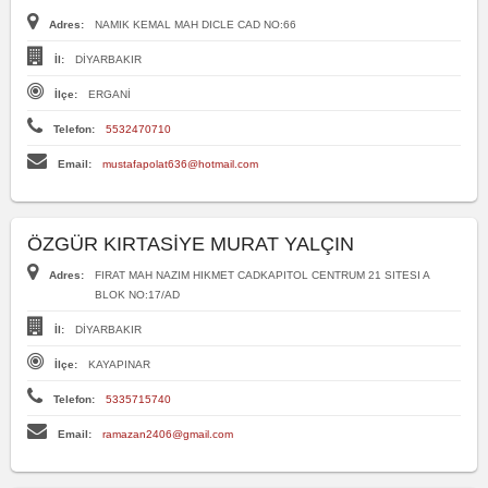
Adres:
NAMIK KEMAL MAH DICLE CAD NO:66
İl:
DİYARBAKIR
İlçe:
ERGANİ
Telefon:
5532470710
Email:
mustafapolat636@hotmail.com
ÖZGÜR KIRTASİYE MURAT YALÇIN
Adres:
FIRAT MAH NAZIM HIKMET CADKAPITOL CENTRUM 21 SITESI A
BLOK NO:17/AD
İl:
DİYARBAKIR
İlçe:
KAYAPINAR
Telefon:
5335715740
Email:
ramazan2406@gmail.com