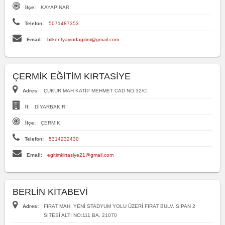
İlçe:
KAYAPINAR
Telefon:
5071487353
Email:
bilkentyayindagitim@gmail.com
ÇERMİK EĞİTİM KIRTASİYE
Adres:
ÇUKUR MAH KATİP MEHMET CAD NO:32/C
İl:
DİYARBAKIR
İlçe:
ÇERMİK
Telefon:
5314232430
Email:
egitimkirtasiye21@gmail.com
BERLİN KİTABEVİ
Adres:
FIRAT MAH. YENİ STADYUM YOLU ÜZERİ FIRAT BULV. SİPAN 2
SİTESİ ALTI NO:111 BA, 21070