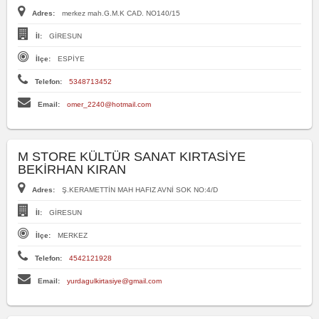
Adres:
merkez mah.G.M.K CAD. NO140/15
İl:
GİRESUN
İlçe:
ESPİYE
Telefon:
5348713452
Email:
omer_2240@hotmail.com
M STORE KÜLTÜR SANAT KIRTASİYE
BEKİRHAN KIRAN
Adres:
Ş.KERAMETTİN MAH HAFIZ AVNİ SOK NO:4/D
İl:
GİRESUN
İlçe:
MERKEZ
Telefon:
4542121928
Email:
yurdagulkirtasiye@gmail.com