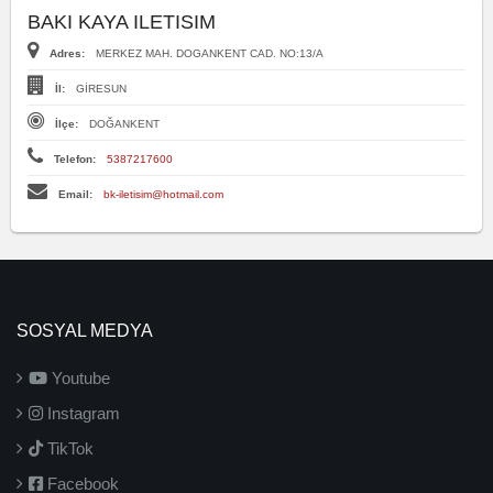
BAKI KAYA ILETISIM
Adres:
MERKEZ MAH. DOGANKENT CAD. NO:13/A
İl:
GİRESUN
İlçe:
DOĞANKENT
Telefon:
5387217600
Email:
bk-iletisim@hotmail.com
SOSYAL MEDYA
Youtube
Instagram
TikTok
Facebook