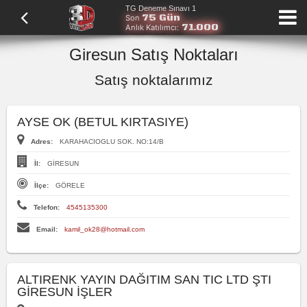
TG Deneme Sınavı 1
75 Gün
Son
71.000
Anlık Katılımcı:
Giresun Satış Noktaları
Satış noktalarımız
AYSE OK (BETUL KIRTASIYE)
Adres:
KARAHACIOGLU SOK. NO:14/B
İl:
GİRESUN
İlçe:
GÖRELE
Telefon:
4545135300
Email:
kamil_ok28@hotmail.com
ALTIRENK YAYIN DAĞITIM SAN TIC LTD ŞTI
GİRESUN İŞLER