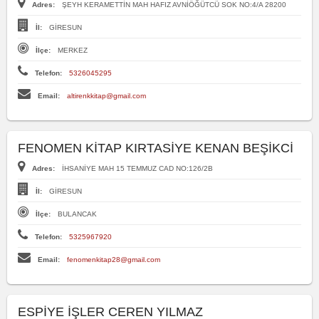
Adres:
ŞEYH KERAMETTİN MAH HAFIZ AVNİÖĞÜTCÜ SOK NO:4/A 28200
İl:
GİRESUN
İlçe:
MERKEZ
Telefon:
5326045295
Email:
altirenkkitap@gmail.com
FENOMEN KİTAP KIRTASİYE KENAN BEŞİKCİ
Adres:
İHSANİYE MAH 15 TEMMUZ CAD NO:126/2B
İl:
GİRESUN
İlçe:
BULANCAK
Telefon:
5325967920
Email:
fenomenkitap28@gmail.com
ESPİYE İŞLER CEREN YILMAZ