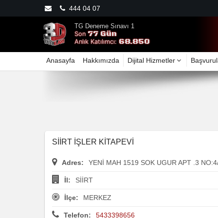
444 04 07
TG Deneme Sınavı 1
77 Gün
Son
68.850
Anlık Katılımcı:
Anasayfa
Hakkımızda
Dijital Hizmetler
Başvurul
SİİRT İŞLER KİTAPEVİ
Adres:
YENİ MAH 1519 SOK UGUR APT .3 NO:4
İl:
SİİRT
İlçe:
MERKEZ
Telefon:
5433398656