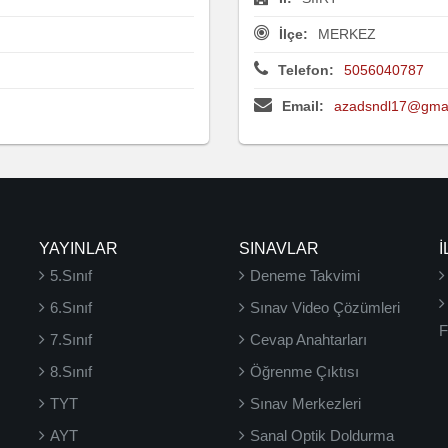
İlçe:
MERKEZ
Telefon:
5056040787
Email:
azadsndl17@gmai
YAYINLAR
SINAVLAR
İ
5.Sınıf
Deneme Takvimi
6.Sınıf
Sınav Video Çözümleri
F
7.Sınıf
Cevap Anahtarları
8.Sınıf
Öğrenme Çıktısı
TYT
Sınav Merkezleri
AYT
Sanal Optik Doldurma