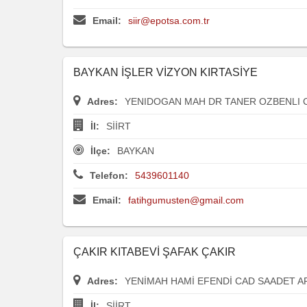
Email:
siir@epotsa.com.tr
BAYKAN İŞLER VİZYON KIRTASİYE
Adres:
YENIDOGAN MAH DR TANER OZBENLI C
İl:
SİİRT
İlçe:
BAYKAN
Telefon:
5439601140
Email:
fatihgumusten@gmail.com
ÇAKIR KITABEVİ ŞAFAK ÇAKIR
Adres:
YENİMAH HAMİ EFENDİ CAD SAADET AP
İl:
SİİRT