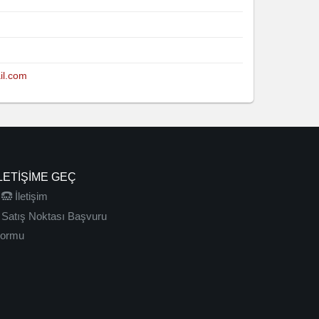
l.com
LETIŞIME GEÇ
İletişim
Satış Noktası Başvuru
ormu