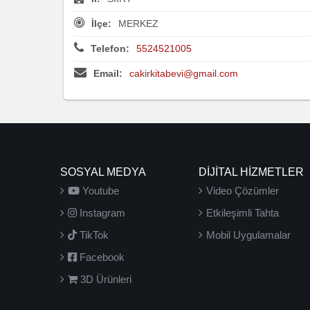
İlçe:
MERKEZ
Telefon:
5524521005
Email:
cakirkitabevi@gmail.com
SOSYAL MEDYA
DİJİTAL HİZMETLER
Youtube
Video Çözümler
Instagram
Etkileşimli Tahta
TikTok
Mobil Uygulamalar
Facebook
3D Ürünleri