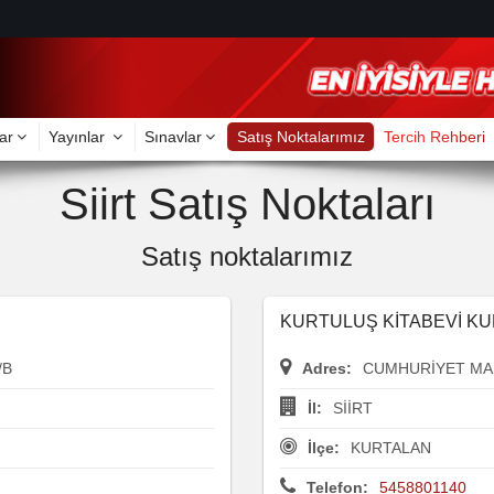
ar
Yayınlar
Sınavlar
Satış Noktalarımız
Tercih Rehberi
Siirt Satış Noktaları
Satış noktalarımız
KURTULUŞ KİTABEVİ K
/B
Adres:
CUMHURİYET MAH
İl:
SİİRT
İlçe:
KURTALAN
Telefon:
5458801140