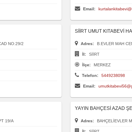
Email:
kurtalankitabevi
SİİRT UMUT KITABEVİ H
AD NO:29/2
Adres:
B.EVLER MAH CE
İl:
SİİRT
İlçe:
MERKEZ
Telefon:
5449238098
Email:
umutkitabevi56@
YAYIN BAHÇESİ AZAD Ş
T 19/A
Adres:
BAHÇELİEVLER M
İl:
SİİRT