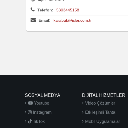
Telefon:
5303445158
Email:
karabuk@isler.com.tr
SOSYAL MEDYA
DİJİTAL HİZMETLER
Youtube
Video Çözümler
Instagram
Etkileşimli Tahta
TikTok
Mobil Uygulamalar