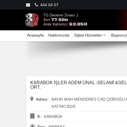
444 04 07
TG Deneme Sınavı 1
77 Gün
Son
63.850
Anlık Katılımcı:
Anasayfa
Hakkımızda
Dijital Hizmetler
Başvurul
KARABÜK İŞLER ADEM ÜNAL -SELAMİ &SE
ORT.
Adres:
BAYIR MAH MENDERES CAD ÇEBİOĞLU
KATINO:B2/E
İl:
KARABÜK
İlçe:
MERKEZ