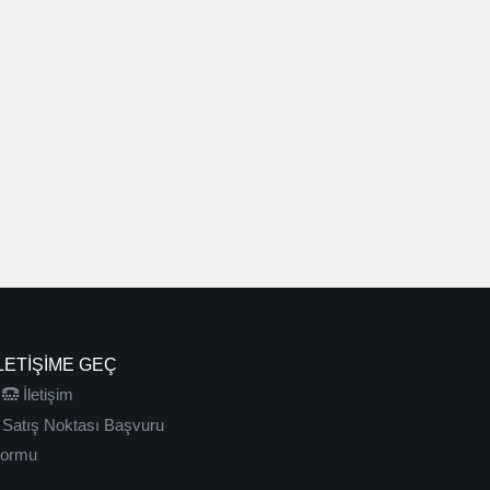
LETIŞIME GEÇ
İletişim
Satış Noktası Başvuru
ormu