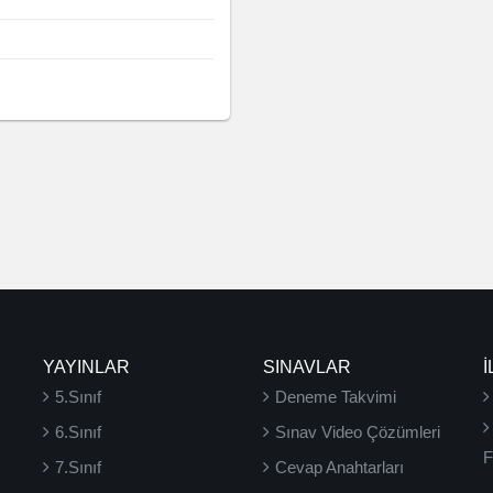
YAYINLAR
SINAVLAR
İ
5.Sınıf
Deneme Takvimi
6.Sınıf
Sınav Video Çözümleri
F
7.Sınıf
Cevap Anahtarları