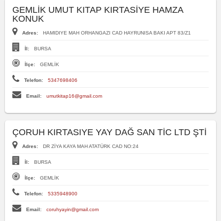
GEMLİK UMUT KITAP KIRTASİYE HAMZA
KONUK
Adres:
HAMIDIYE MAH ORHANGAZI CAD HAYRUNISA BAKI APT 83/Z1
İl:
BURSA
İlçe:
GEMLİK
Telefon:
5347698406
Email:
umutkitap16@gmail.com
ÇORUH KIRTASIYE YAY DAĞ SAN TİC LTD ŞTİ
Adres:
DR ZİYA KAYA MAH ATATÜRK CAD NO:24
İl:
BURSA
İlçe:
GEMLİK
Telefon:
5335948900
Email:
coruhyayin@gmail.com