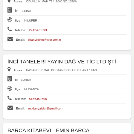
Adres:
ODUNLUK MAH 714.SOK NO:13B/A
İl:
BURSA
İlçe:
NİLÜFER
Telefon:
2242470393
Email:
ilhanyildirim@isler.com.tr
İNCİ TANELERİ YAYIN DAĞ VE TİC LTD ŞTİ
Adres:
HASANBEY MAH BOSTAN SOK AKSEL APT 16A/1
İl:
BURSA
İlçe:
MUDANYA
Telefon:
5456350506
Email:
mudanyaisler@gmail.com
BARCA KITABEVI - EMIN BARCA