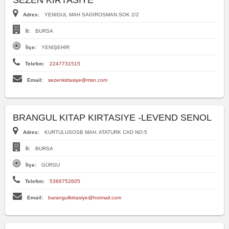
SEZEN KIRTASIYE
Adres:
YENIGUL MAH SAGIROSMAN SOK 2/2
İl:
BURSA
İlçe:
YENİŞEHİR
Telefon:
2247731515
Email:
sezenkirtasiye@msn.com
BRANGUL KITAP KIRTASIYE -LEVEND SENOL
Adres:
KURTULUSOSB MAH. ATATURK CAD NO:5
İl:
BURSA
İlçe:
GÜRSU
Telefon:
5366752605
Email:
barangulkirtasiye@hotmail.com