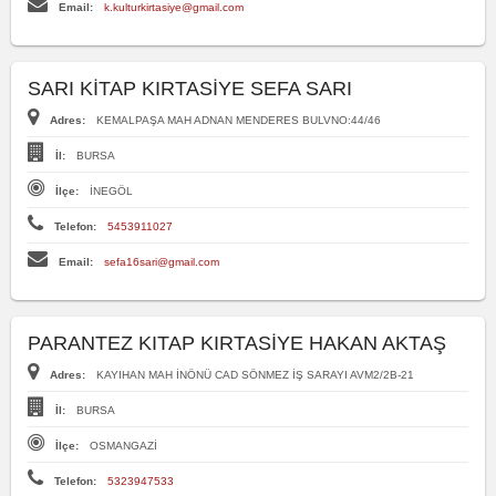
Email:
k.kulturkirtasiye@gmail.com
SARI KİTAP KIRTASİYE SEFA SARI
Adres:
KEMALPAŞA MAH ADNAN MENDERES BULVNO:44/46
İl:
BURSA
İlçe:
İNEGÖL
Telefon:
5453911027
Email:
sefa16sari@gmail.com
PARANTEZ KITAP KIRTASİYE HAKAN AKTAŞ
Adres:
KAYIHAN MAH İNÖNÜ CAD SÖNMEZ İŞ SARAYI AVM2/2B-21
İl:
BURSA
İlçe:
OSMANGAZİ
Telefon:
5323947533