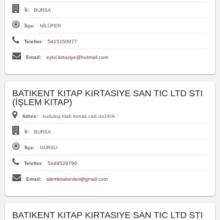
İl:
BURSA
İlçe:
NİLÜFER
Telefon:
5415150077
Email:
eylul.kirtasiye@hotmail.com
BATIKENT KITAP KIRTASIYE SAN TIC LTD STI
(İŞLEM KITAP)
Adres:
kurtuluş mah konak cad.no24/A
İl:
BURSA
İlçe:
GÜRSU
Telefon:
5449529790
Email:
islemkitabevleri@gmail.com
BATIKENT KITAP KIRTASIYE SAN TIC LTD STI