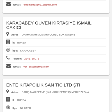
Email:
ekremaktas1621@gmail.com
KARACABEY GUVEN KIRTASIYE ISMAIL
CAKICI
Adres:
DRAMA MAH MUSTAFA CORLU SOK NO:10/B
İl:
BURSA
İlçe:
KARACABEY
Telefon:
2246768076
Email:
ysn_ckc@hotmail.com
ENTE KITAPCILIK SAN TİC LTD ŞTİ
Adres:
BARIŞ MAH DEFNE (140.) SOK DEMİR İŞ MERKEZİ 24/A
İl:
BURSA
İlçe:
NİLÜFER