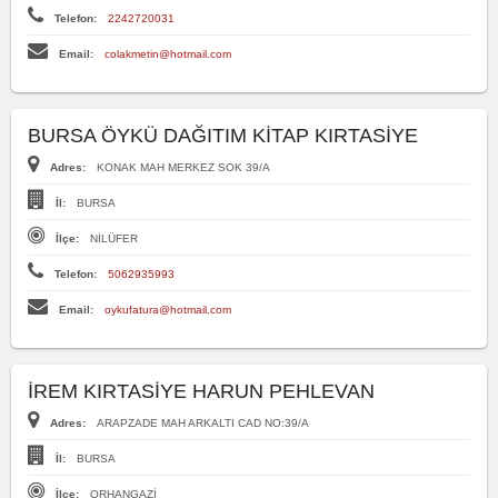
Telefon:
2242720031
Email:
colakmetin@hotmail.com
BURSA ÖYKÜ DAĞITIM KİTAP KIRTASİYE
Adres:
KONAK MAH MERKEZ SOK 39/A
İl:
BURSA
İlçe:
NİLÜFER
Telefon:
5062935993
Email:
oykufatura@hotmail.com
İREM KIRTASİYE HARUN PEHLEVAN
Adres:
ARAPZADE MAH ARKALTI CAD NO:39/A
İl:
BURSA
İlçe:
ORHANGAZİ