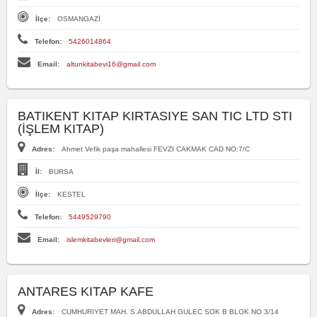
İlçe:
OSMANGAZİ
Telefon:
5426014864
Email:
altunkitabevi16@gmail.com
BATIKENT KITAP KIRTASIYE SAN TIC LTD STI
(İŞLEM KITAP)
Adres:
Ahmet Vefik paşa mahallesi FEVZI CAKMAK CAD NO:7/C
İl:
BURSA
İlçe:
KESTEL
Telefon:
5449529790
Email:
islemkitabevleri@gmail.com
ANTARES KITAP KAFE
Adres:
CUMHURIYET MAH. S.ABDULLAH GULEC SOK B BLOK NO 3/14