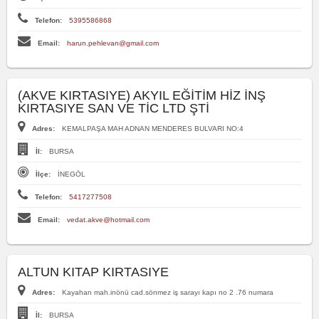
Telefon:
5395586868
Email:
harun.pehlevan@gmail.com
(AKVE KIRTASIYE) AKYIL EĞİTİM HİZ İNŞ
KIRTASIYE SAN VE TİC LTD ŞTİ
Adres:
KEMALPAŞA MAH ADNAN MENDERES BULVARI NO:4
İl:
BURSA
İlçe:
İNEGÖL
Telefon:
5417277508
Email:
vedat.akve@hotmail.com
ALTUN KITAP KIRTASIYE
Adres:
Kayahan mah.inönü cad.sönmez iş sarayı kapı no 2 .76 numara
İl:
BURSA