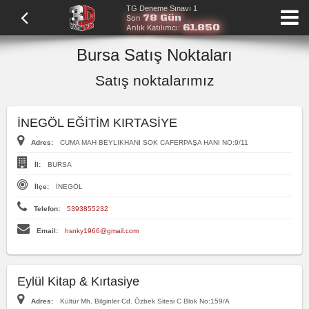
TG Deneme Sınavı 1
78 Gün
Son
61.850
Anlık Katılımcı:
Bursa Satış Noktaları
Satış noktalarımız
İNEGÖL EĞİTİM KIRTASİYE
Adres:
CUMA MAH BEYLIKHANI SOK CAFERPAŞA HANI NO:9/11
İl:
BURSA
İlçe:
İNEGÖL
Telefon:
5393855232
Email:
hsnky1966@gmail.com
Eylül Kitap & Kırtasiye
Adres:
Kültür Mh. Bilginler Cd. Özbek Sitesi C Blok No:159/A