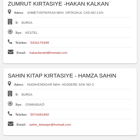
ZUMRUT KIRTASIYE -HAKAN KALKAN
Adres:
AHMETVEFIKPASA MAH. ORTAOKUL CAD.NO:13/A
İl:
BURSA
İlçe:
KESTEL
Telefon:
5434176398
Email:
hakankestel@hotmail.com
SAHIN KITAP KIRTASIYE - HAMZA SAHIN
Adres:
HUDAVENDIGAR MAH. HOSDERE SOK NO:3
İl:
BURSA
İlçe:
OSMANGAZİ
Telefon:
5074481660
Email:
sahin_kirtasiye@hotmail.com