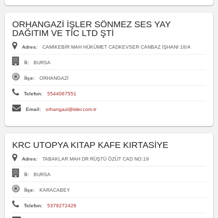
ORHANGAZİ İŞLER SÖNMEZ SES YAY
DAĞITIM VE TİC LTD ŞTİ
Adres:
CAMİKEBİR MAH HÜKÜMET CADKEVSER CANBAZ İŞHANI 18/A
İl:
BURSA
İlçe:
ORHANGAZİ
Telefon:
5544067551
Email:
orhangazi@isler.com.tr
KRC UTOPYA KITAP KAFE KIRTASİYE
Adres:
TABAKLAR MAH DR RÜŞTÜ ÖZÜT CAD NO:19
İl:
BURSA
İlçe:
KARACABEY
Telefon:
5379272426