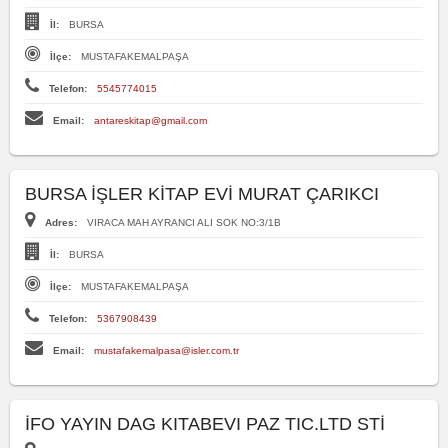
İl:
BURSA
İlçe:
MUSTAFAKEMALPAŞA
Telefon:
5545774015
Email:
antareskitap@gmail.com
BURSA İŞLER KİTAP EVİ MURAT ÇARIKCI
Adres:
VIRACA MAH AYRANCI ALI SOK NO:3/1B
İl:
BURSA
İlçe:
MUSTAFAKEMALPAŞA
Telefon:
5367908439
Email:
mustafakemalpasa@isler.com.tr
İFO YAYIN DAG KITABEVI PAZ TIC.LTD STİ