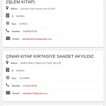
(İŞLEM KITAP)
Adres:
kurtuluş mah konak cad.no24/A
İl:
BURSA
İlçe:
GÜRSU
Telefon:
5449529790
Email:
islemkitabevleri@gmail.com
ÇINAR KITAP KIRTASİYE SAADET AKYILDIZ
Adres:
BAĞLARALTI MAH 413.SOK NO:2/9
İl:
BURSA
İlçe:
YILDIRIM
Telefon:
2243423635
Email:
nakyildiz74@gmail.com