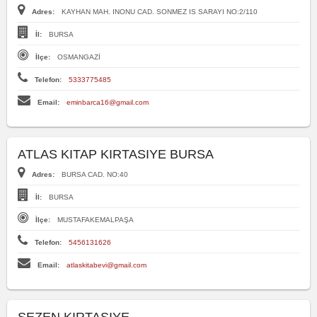
Adres:
KAYHAN MAH. INONU CAD. SONMEZ IS SARAYI NO:2/110
İl:
BURSA
İlçe:
OSMANGAZİ
Telefon:
5333775485
Email:
eminbarca16@gmail.com
ATLAS KITAP KIRTASIYE BURSA
Adres:
BURSA CAD. NO:40
İl:
BURSA
İlçe:
MUSTAFAKEMALPAŞA
Telefon:
5456131626
Email:
atlaskitabevi@gmail.com