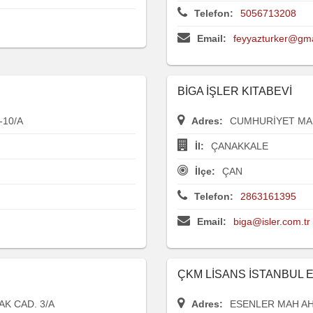
Telefon:
5056713208
Email:
feyyazturker@gm
BİGA İŞLER KITABEVİ
-10/A
Adres:
CUMHURİYET MAH
İl:
ÇANAKKALE
İlçe:
ÇAN
Telefon:
2863161395
Email:
biga@isler.com.tr
ÇKM LİSANS İSTANBUL EĞ
K CAD. 3/A
Adres:
ESENLER MAH AH