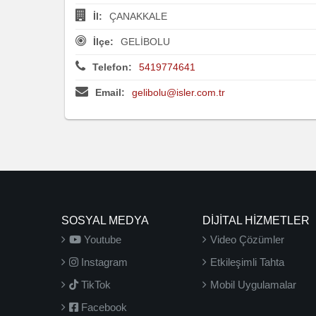
İl:
ÇANAKKALE
İlçe:
GELİBOLU
Telefon:
5419774641
Email:
gelibolu@isler.com.tr
SOSYAL MEDYA
DİJİTAL HİZMETLER
Youtube
Video Çözümler
Instagram
Etkileşimli Tahta
TikTok
Mobil Uygulamalar
Facebook