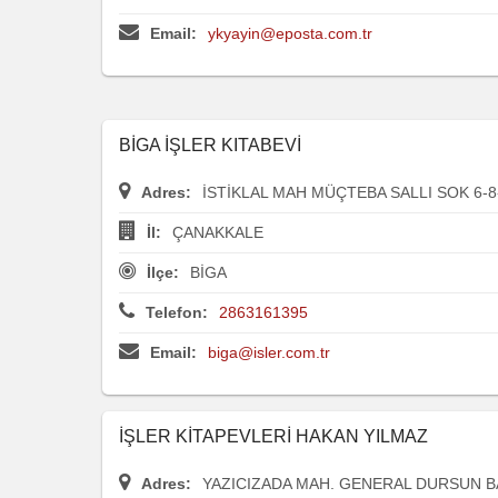
Email:
ykyayin@eposta.com.tr
BİGA İŞLER KITABEVİ
Adres:
İSTİKLAL MAH MÜÇTEBA SALLI SOK 6-8
İl:
ÇANAKKALE
İlçe:
BİGA
Telefon:
2863161395
Email:
biga@isler.com.tr
İŞLER KİTAPEVLERİ HAKAN YILMAZ
Adres:
YAZICIZADA MAH. GENERAL DURSUN BA