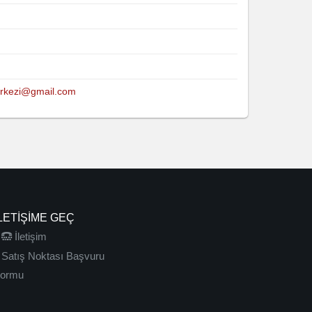
erkezi@gmail.com
LETIŞIME GEÇ
İletişim
Satış Noktası Başvuru
ormu