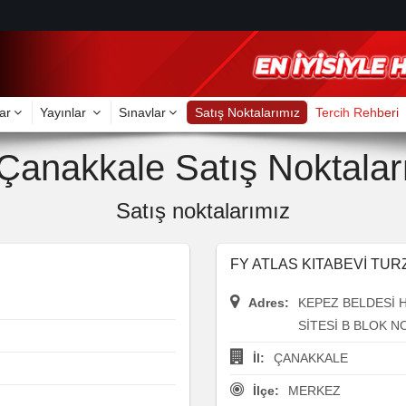
ar
Yayınlar
Sınavlar
Satış Noktalarımız
Tercih Rehberi
Çanakkale Satış Noktalar
Satış noktalarımız
FY ATLAS KITABEVİ TURZ
Adres:
KEPEZ BELDESİ 
SİTESİ B BLOK NO
İl:
ÇANAKKALE
İlçe:
MERKEZ