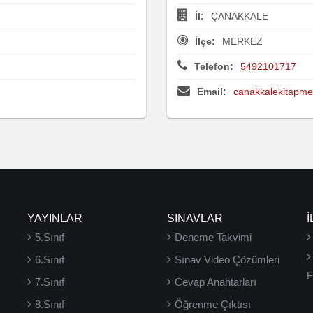
İl:
ÇANAKKALE
İlçe:
MERKEZ
Telefon:
5492101717
Email:
canakkalekitapm
YAYINLAR
SINAVLAR
İ
5.Sınıf
Deneme Takvimi
6.Sınıf
Sınav Video Çözümleri
F
7.Sınıf
Cevap Anahtarları
8.Sınıf
Öğrenme Çıktısı