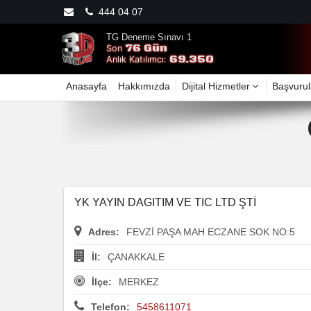
444 04 07
TG Deneme Sınavı 1
76 Gün
Son
69.350
Anlık Katılımcı:
Anasayfa
Hakkımızda
Dijital Hizmetler
Başvurul
YK YAYIN DAGITIM VE TIC LTD ŞTİ
Adres:
FEVZİ PAŞA MAH ECZANE SOK NO:5
İl:
ÇANAKKALE
İlçe:
MERKEZ
Telefon:
5458611071