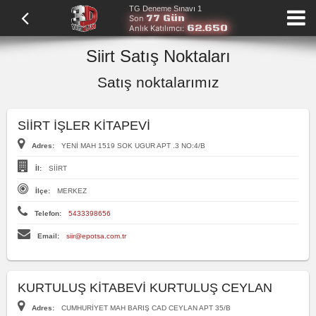
TG Deneme Sınavı 1
77 Gün
Son
62.650
Anlık Katılımcı:
Siirt Satış Noktaları
Satış noktalarımız
SİİRT İŞLER KİTAPEVİ
Adres:
YENİ MAH 1519 SOK UGUR APT .3 NO:4/B
İl:
SİİRT
İlçe:
MERKEZ
Telefon:
5433398656
Email:
siir@epotsa.com.tr
KURTULUŞ KİTABEVİ KURTULUŞ CEYLAN
Adres:
CUMHURİYET MAH BARIŞ CAD CEYLAN APT 35/B