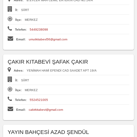
Adres:
B.EVLER MAH CEMİL ERTEKİN CAD NO:14/A
İl:
SİİRT
İlçe:
MERKEZ
Telefon:
5449238098
Email:
umutkitabevi56@gmail.com
ÇAKIR KITABEVİ ŞAFAK ÇAKIR
Adres:
YENİMAH HAMİ EFENDİ CAD SAADET APT 19/A
İl:
SİİRT
İlçe:
MERKEZ
Telefon:
5524521005
Email:
cakirkitabevi@gmail.com
YAYIN BAHÇESİ AZAD ŞENDÜL