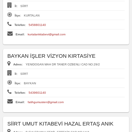
İl:
SİİRT
İlçe:
KURTALAN
Telefon:
5458801140
Email:
kurtalankitabevi@gmail.com
BAYKAN İŞLER VİZYON KIRTASİYE
Adres:
YENIDOGAN MAH DR TANER OZBENLI CAD NO:29/2
İl:
SİİRT
İlçe:
BAYKAN
Telefon:
5439601140
Email:
fatihgumusten@gmail.com
SİİRT UMUT KITABEVİ HAZAL ERTAŞ ANIK