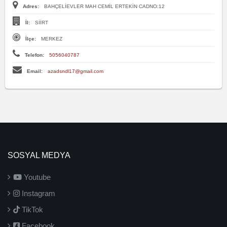
Adres:
BAHÇELİEVLER MAH CEMİL ERTEKİN CADNO:12
İl:
SİİRT
İlçe:
MERKEZ
Telefon:
5056040787
Email:
azadsndl17@gmail.com
SOSYAL MEDYA
Youtube
Instagram
TikTok
Facebook