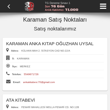
TG Deneme Sınavı 1
76 Gün
Son
71.000
Anlık Katılımcı:
Karaman Satış Noktaları
Satış noktalarımız
KARAMAN ANKA KITAP OĞUZHAN UYSAL
Adres:
KÜLHAN MAH 2. İSTASYON CAD NO:22/A
İl:
KARAMAN
İlçe:
MERKEZ
Telefon:
5549671726
Email:
ankakitabevi.70@gmail.com
ATA KİTABEVİ
Adres:
FENARİ MAHALLESİ MOLLA FENARİ CD. NO:12B