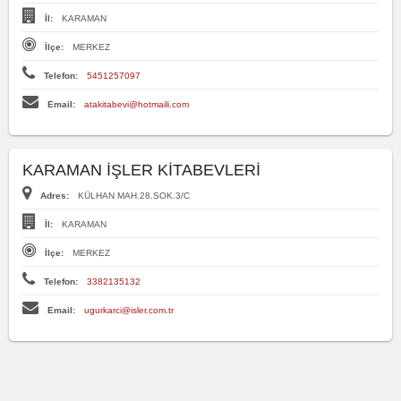
İl:
KARAMAN
İlçe:
MERKEZ
Telefon:
5451257097
Email:
atakitabevi@hotmaili.com
KARAMAN İŞLER KİTABEVLERİ
Adres:
KÜLHAN MAH.28.SOK.3/C
İl:
KARAMAN
İlçe:
MERKEZ
Telefon:
3382135132
Email:
ugurkarci@isler.com.tr