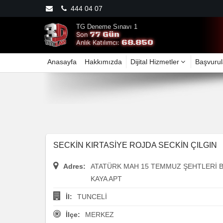
444 04 07
TG Deneme Sınavı 1
77 Gün
Son
68.850
Anlık Katılımcı:
Anasayfa
Hakkımızda
Dijital Hizmetler
Başvurul
SECKİN KIRTASİYE ROJDA SECKİN ÇILGIN
Adres:
ATATÜRK MAH 15 TEMMUZ ŞEHTLERİ B
KAYA APT
İl:
TUNCELİ
İlçe:
MERKEZ