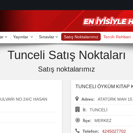
ar
Yayınlar
Sınavlar
Satış Noktalarımız
Tercih Rehberi
Tunceli Satış Noktaları
Satış noktalarımız
TUNCELI ÖYKÜM KITAP 
ULVARI NO:24/C HASAN
Adres:
ATATÜRK MAH 15
İl:
TUNCELİ
İlçe:
MERKEZ
Telefon:
4245027702