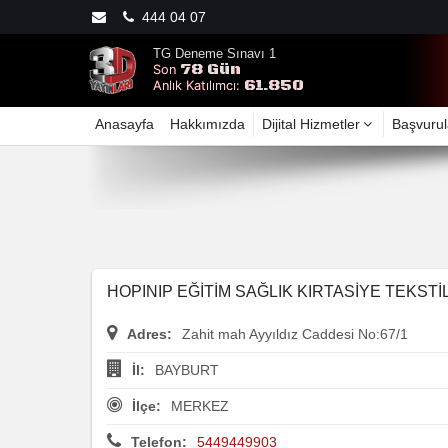
444 04 07
TG Deneme Sınavı 1
78 Gün
Son
61.850
Anlık Katılımcı:
Anasayfa
Hakkımızda
Dijital Hizmetler
Başvurul
HOPINIP EĞİTİM SAĞLIK KIRTASİYE TEKSTİL
Adres:
Zahit mah Ayyıldız Caddesi No:67/1
İl:
BAYBURT
İlçe:
MERKEZ
Telefon:
5449449903