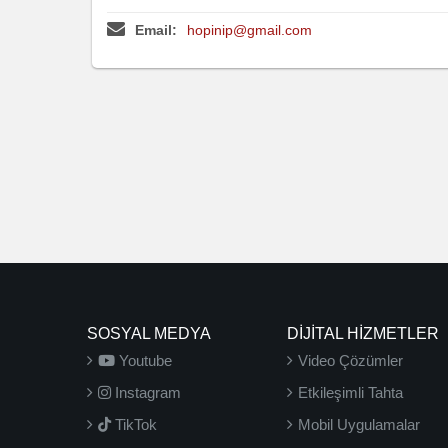
Email:
hopinip@gmail.com
SOSYAL MEDYA
DİJİTAL HİZMETLER
Youtube
Video Çözümler
Instagram
Etkileşimli Tahta
TikTok
Mobil Uygulamalar