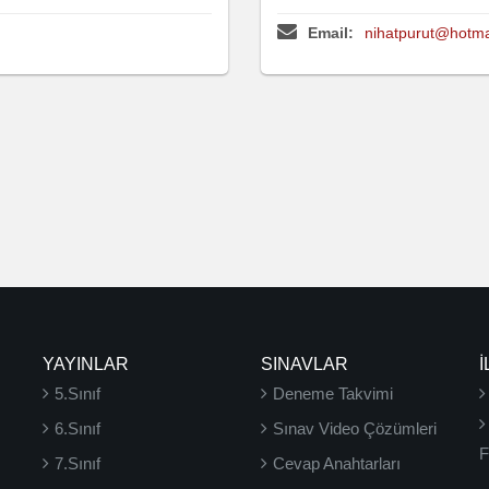
Email:
nihatpurut@hotma
YAYINLAR
SINAVLAR
İ
5.Sınıf
Deneme Takvimi
6.Sınıf
Sınav Video Çözümleri
F
7.Sınıf
Cevap Anahtarları