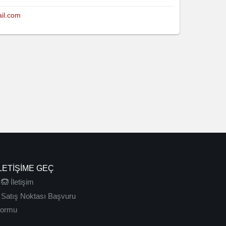
il.com
LETIŞIME GEÇ
İletişim
Satış Noktası Başvuru
ormu