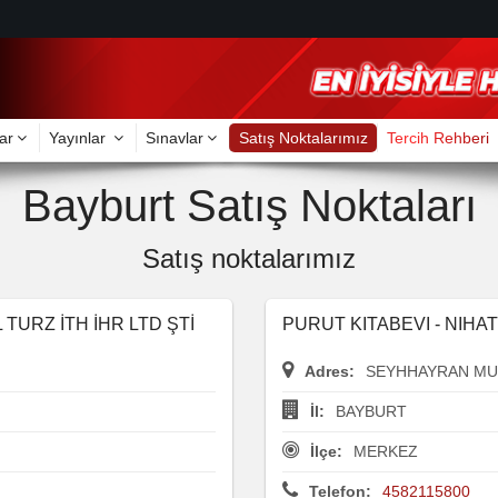
ar
Yayınlar
Sınavlar
Satış Noktalarımız
Tercih Rehberi
Bayburt Satış Noktaları
Satış noktalarımız
 TURZ İTH İHR LTD ŞTİ
PURUT KITABEVI - NIHA
Adres:
SEYHHAYRAN MUH
İl:
BAYBURT
İlçe:
MERKEZ
Telefon:
4582115800