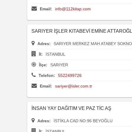
Email:
info@112kitap.com
SARIYER İŞLER KITABEVİ EMİNE ATTAROĞ
Adres:
SARIYER MERKEZ MAH ATABEY SOKNO:
İl:
İSTANBUL
İlçe:
SARIYER
Telefon:
5522499726
Email:
sariyer@isler.com.tr
İNSAN YAY DAĞITIM VE PAZ TİC AŞ
Adres:
İSTİKLA CAD NO:96 BEYOĞLU
İl:
İSTANBUL