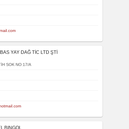
tmail.com
 BAS YAY DAĞ TİC LTD ŞTİ
İH SOK NO:17/A
@hotmail.com
EL BINGOL