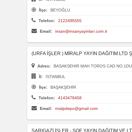
İlçe:
BEYOĞLU
Telefon:
2122495555
Email:
insan@insanyayinlari.com.tr
(URFA İŞLER ) MİRALP YAYIN DAĞITIM LTD Ş
Adres:
BASAKSEHIR MAH TOROS CAD NO:1DUK
İl:
İSTANBUL
İlçe:
BAŞAKŞEHİR
Telefon:
4143478458
Email:
mialpdepo@gmail.com
SARIGAZİ İŞLER - SOF YAYIN DAĞITIM VE L