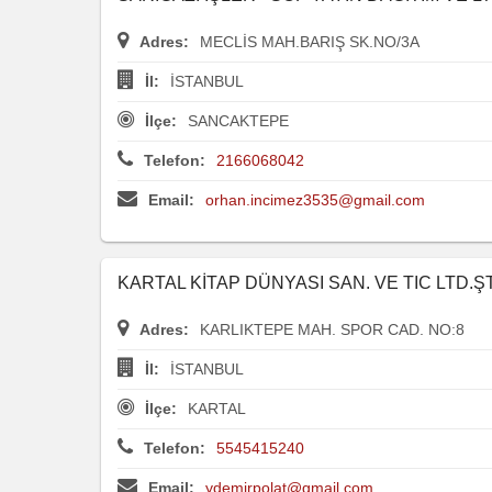
Adres:
MECLİS MAH.BARIŞ SK.NO/3A
İl:
İSTANBUL
İlçe:
SANCAKTEPE
Telefon:
2166068042
Email:
orhan.incimez3535@gmail.com
KARTAL KİTAP DÜNYASI SAN. VE TIC LTD.ŞT
Adres:
KARLIKTEPE MAH. SPOR CAD. NO:8
İl:
İSTANBUL
İlçe:
KARTAL
Telefon:
5545415240
Email:
ydemirpolat@gmail.com