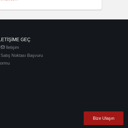
LETIŞIME GEÇ
İletişim
Satış Noktası Başvuru
ormu
Bize Ulaşın