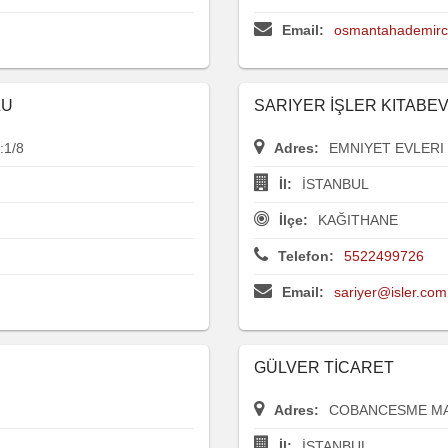
Email:
osmantahademirc
LU
SARIYER İŞLER KITABE
1/8
Adres:
EMNIYET EVLERI
İl:
İSTANBUL
İlçe:
KAĞITHANE
Telefon:
5522499726
Email:
sariyer@isler.com.
GÜLVER TİCARET
Adres:
COBANCESME MAH
İl:
İSTANBUL