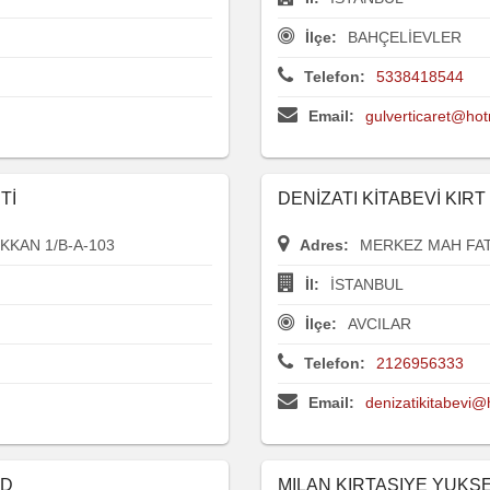
İlçe:
BAHÇELİEVLER
Telefon:
5338418544
Email:
gulverticaret@ho
Tİ
DENİZATI KİTABEVİ KIRT
KAN 1/B-A-103
Adres:
MERKEZ MAH FAT
İl:
İSTANBUL
İlçe:
AVCILAR
Telefon:
2126956333
Email:
denizatikitabevi
TD
MILAN KIRTASIYE YUKS