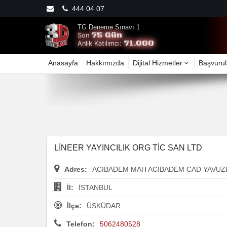
444 04 07
TG Deneme Sınavı 1
75 Gün
Son
71.000
Anlık Katılımcı:
Anasayfa
Hakkımızda
Dijital Hizmetler
Başvurul
LİNEER YAYINCILIK ORG TİC SAN LTD
Adres:
ACIBADEM MAH ACIBADEM CAD YAVUZL
İl:
İSTANBUL
İlçe:
ÜSKÜDAR
Telefon:
5062480528