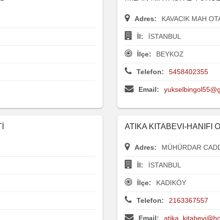
Adres:
KAVACIK MAH OT
İl:
İSTANBUL
İlçe:
BEYKOZ
Telefon:
5458402355
Email:
yukselbingol55@
İ
ATIKA KITABEVI-HANIFI
Adres:
MÜHÜRDAR CADDE
İl:
İSTANBUL
İlçe:
KADIKÖY
Telefon:
2163367557
Email:
atika_kitabevi@h