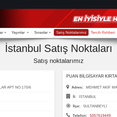
ar
Yayınlar
Sınavlar
Satış Noktalarımız
Tercih Rehberi
İstanbul Satış Noktaları
Satış noktalarımız
PUAN BİLGİSAYAR KIRTA
AR APT NO:170/6
Adres:
MEHMET AKİF M
İl:
İSTANBUL
İlçe:
SULTANBEYLİ
Telefon:
5057619449