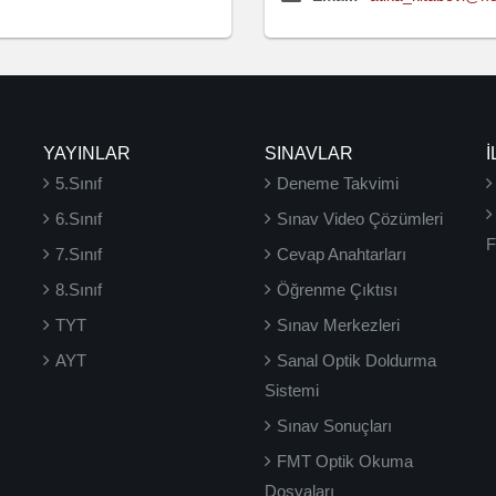
YAYINLAR
SINAVLAR
İ
5.Sınıf
Deneme Takvimi
6.Sınıf
Sınav Video Çözümleri
F
7.Sınıf
Cevap Anahtarları
8.Sınıf
Öğrenme Çıktısı
TYT
Sınav Merkezleri
AYT
Sanal Optik Doldurma
Sistemi
Sınav Sonuçları
FMT Optik Okuma
Dosyaları