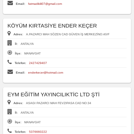
Email:
fatmadikili07@gmail.com
KÖYÜM KIRTASİYE ENDER KEÇER
Adres:
A.PAZARCI MAH SÖZEN CAD GÜVEN İŞ MERKEZİNO:40/F
İl:
ANTALYA
İlçe:
MANAVGAT
Telefon:
2427429407
Email:
enderkecer@hotmail.com
EYM EĞİTİM YAYINCILIKTİC LTD ŞTİ
Adres:
ASAGI PAZARCI MAH FEVZIPASA CAD NO:34
İl:
ANTALYA
İlçe:
MANAVGAT
Telefon:
5376660222