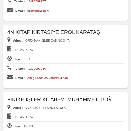
Telefon:
2428362277
Email:
kas@isler.com.tr
4N KITAP KIRTASİYE EROL KARATAŞ
Adres:
ORTA MAH İŞLER CAD NO:34/A
İl:
ANTALYA
İlçe:
SERİK
Telefon:
5320666584
Email:
ertugrulkaratas93@icloud.com
FİNİKE İŞLER KITABEVİ MUHAMMET TUĞ
Adres:
ESKİ MAH PTT CAD NO:12/A
İl:
ANTALYA
İlçe:
FİNİKE