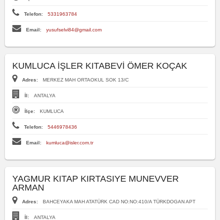
Telefon:
5331963784
Email:
yusufselvi84@gmail.com
KUMLUCA İŞLER KITABEVİ ÖMER KOÇAK
Adres:
MERKEZ MAH ORTAOKUL SOK 13/C
İl:
ANTALYA
İlçe:
KUMLUCA
Telefon:
5446978436
Email:
kumluca@isler.com.tr
YAGMUR KITAP KIRTASIYE MUNEVVER
ARMAN
Adres:
BAHCEYAKA MAH ATATÜRK CAD NO:NO:410/A TÜRKDOGAN APT
İl:
ANTALYA