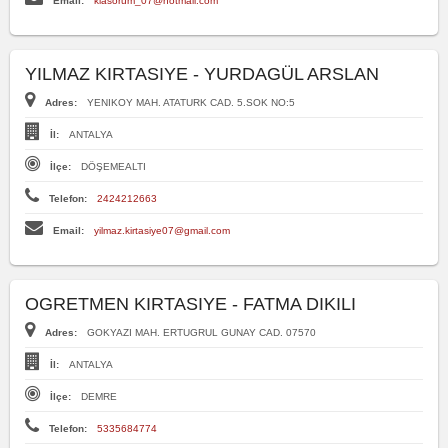
Email:
klasorum_07@hotmail.com
YILMAZ KIRTASIYE - YURDAGÜL ARSLAN
Adres:
YENIKOY MAH. ATATURK CAD. 5.SOK NO:5
İl:
ANTALYA
İlçe:
DÖŞEMEALTI
Telefon:
2424212663
Email:
yilmaz.kirtasiye07@gmail.com
OGRETMEN KIRTASIYE - FATMA DIKILI
Adres:
GOKYAZI MAH. ERTUGRUL GUNAY CAD. 07570
İl:
ANTALYA
İlçe:
DEMRE
Telefon:
5335684774