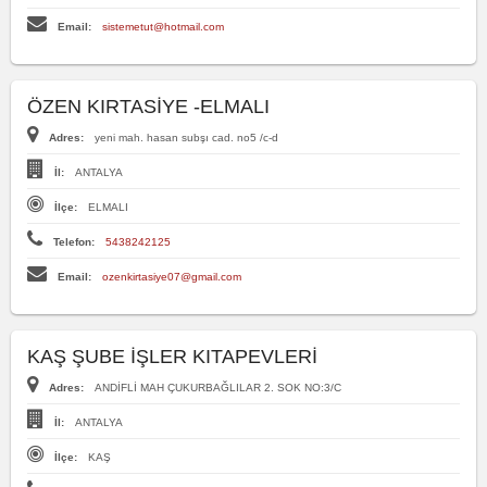
Email:
sistemetut@hotmail.com
ÖZEN KIRTASİYE -ELMALI
Adres:
yeni mah. hasan subşı cad. no5 /c-d
İl:
ANTALYA
İlçe:
ELMALI
Telefon:
5438242125
Email:
ozenkirtasiye07@gmail.com
KAŞ ŞUBE İŞLER KITAPEVLERİ
Adres:
ANDİFLİ MAH ÇUKURBAĞLILAR 2. SOK NO:3/C
İl:
ANTALYA
İlçe:
KAŞ