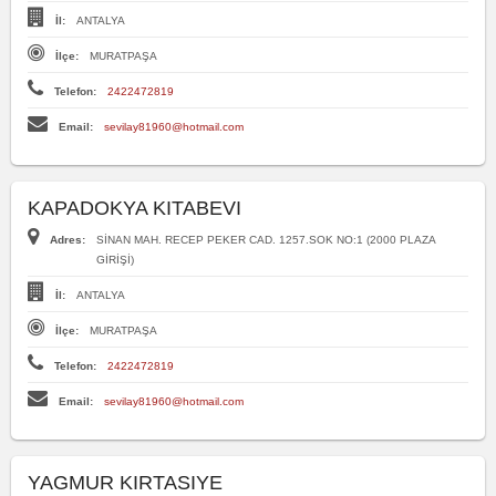
İl:
ANTALYA
İlçe:
MURATPAŞA
Telefon:
2422472819
Email:
sevilay81960@hotmail.com
KAPADOKYA KITABEVI
Adres:
SİNAN MAH. RECEP PEKER CAD. 1257.SOK NO:1 (2000 PLAZA
GİRİŞİ)
İl:
ANTALYA
İlçe:
MURATPAŞA
Telefon:
2422472819
Email:
sevilay81960@hotmail.com
YAGMUR KIRTASIYE