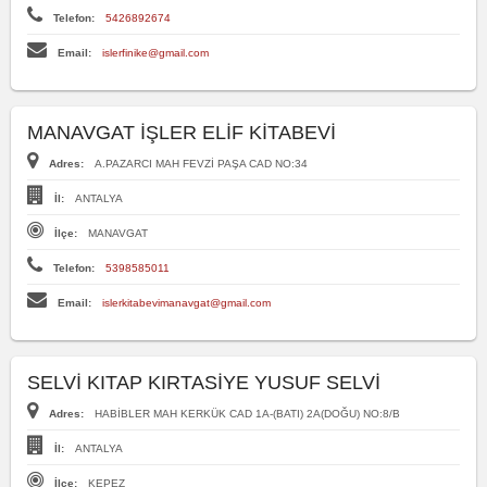
Telefon:
5426892674
Email:
islerfinike@gmail.com
MANAVGAT İŞLER ELİF KİTABEVİ
Adres:
A.PAZARCI MAH FEVZİ PAŞA CAD NO:34
İl:
ANTALYA
İlçe:
MANAVGAT
Telefon:
5398585011
Email:
islerkitabevimanavgat@gmail.com
SELVİ KITAP KIRTASİYE YUSUF SELVİ
Adres:
HABİBLER MAH KERKÜK CAD 1A-(BATI) 2A(DOĞU) NO:8/B
İl:
ANTALYA
İlçe:
KEPEZ