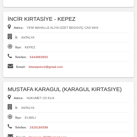
İNCİR KIRTASİYE - KEPEZ
Adres:
YENİ MAHALLE ALİYA İZZET BEGOVİÇ CAD 69/A
İl:
ANTALYA
İlçe:
KEPEZ
Telefon:
5444883850
Email:
kirtasiyeincir@gmail.com
MUSTAFA KARAGUL (KARAGUL KIRTASIYE)
Adres:
HUKUMET CD 81/A
İl:
ANTALYA
İlçe:
ELMALI
Telefon:
2426184599