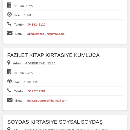
İl:
ANTALYA
İlçe:
ELMALI
Telefon:
5438242125
Email:
ozenkirtasiye07@gmail.com
FAZILET KITAP KIRTASIYE KUMLUCA
Adres:
GÖDENE CAD. NO:36
İl:
ANTALYA
İlçe:
KUMLUCA
Telefon:
5072231281
Email:
muttalipdemiroz@hotmail.com
SOYDAS KIRTASIYE SOYSAL SOYDAŞ