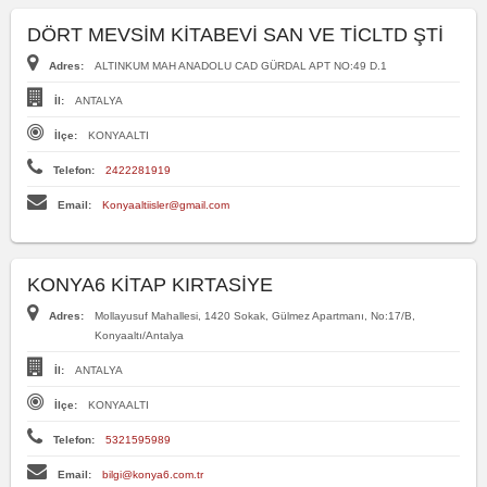
DÖRT MEVSİM KİTABEVİ SAN VE TİCLTD ŞTİ
Adres:
ALTINKUM MAH ANADOLU CAD GÜRDAL APT NO:49 D.1
İl:
ANTALYA
İlçe:
KONYAALTI
Telefon:
2422281919
Email:
Konyaaltiisler@gmail.com
KONYA6 KİTAP KIRTASİYE
Adres:
Mollayusuf Mahallesi, 1420 Sokak, Gülmez Apartmanı, No:17/B,
Konyaaltı/Antalya
İl:
ANTALYA
İlçe:
KONYAALTI
Telefon:
5321595989
Email:
bilgi@konya6.com.tr