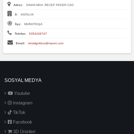
Adres:
SINAN MAH. RECEP PEKER CAD
İl:
ANTALYA
İlçe:
MURATPAŞA
Telefon:
5354246747
Email:
ismailgokkus@mynet.com
SOSYAL MEDYA
Youtube
Instagram
TikTok
Facebook
3D Ürünleri