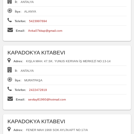
İl:
ANTALYA
İlçe:
ALANYA
Telefon:
5423997694
Email:
Anka07kitap@gmail.com
KAPADOKYA KITABEVI
Adres:
KIŞLA MAH. 47.SK. YUNUS KERVAN İŞ MERKEZİ NO:13-14
İl:
ANTALYA
İlçe:
MURATPAŞA
Telefon:
2422472819
Email:
sevilay81960@hotmail.com
KAPADOKYA KITABEVI
Adres:
FENER MAH 1968 SOK AYLİN APT NO:17/A