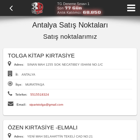
TG Deneme Sınavı 1
77 Gün
Son
68.850
Anlık Katılımcı:
Antalya Satış Noktaları
Satış noktalarımız
TOLGA KİTAP KIRTASİYE
Adres:
SINAN MAH 1255 SOK NECATIBEY ISHANI NO:1/C
İl:
ANTALYA
İlçe:
MURATPAŞA
Telefon:
5515518324
Email:
siparistolga@gmail.com
ÖZEN KIRTASİYE -ELMALI
Adres:
YENİ MAH SELAHATTİN TEKELİ CAD NO:21