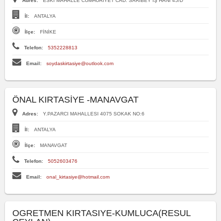
Adres:
ESKİ MAHALLE CUMHURİYET CAD. SARIBEY İŞ HANI 45/D
İl:
ANTALYA
İlçe:
FİNİKE
Telefon:
5352228813
Email:
soydaskirtasiye@outlook.com
ÖNAL KIRTASİYE -MANAVGAT
Adres:
Y.PAZARCI MAHALLESI 4075 SOKAK NO:6
İl:
ANTALYA
İlçe:
MANAVGAT
Telefon:
5052603476
Email:
onal_kirtasiye@hotmail.com
OGRETMEN KIRTASIYE-KUMLUCA(RESUL