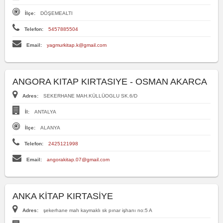
İlçe:
DÖŞEMEALTI
Telefon:
5457885504
Email:
yagmurkitap.k@gmail.com
ANGORA KITAP KIRTASIYE - OSMAN AKARCA
Adres:
SEKERHANE MAH.KÜLLÜOGLU SK.6/D
İl:
ANTALYA
İlçe:
ALANYA
Telefon:
2425121998
Email:
angorakitap.07@gmail.com
ANKA KİTAP KIRTASİYE
Adres:
şekerhane mah kaymaklı sk pınar işhanı no:5 A