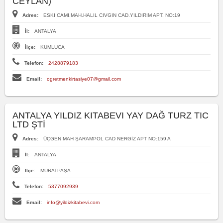
CEYLAN)
Adres:
ESKI CAMI.MAH.HALIL CIVGIN CAD.YILDIRIM APT. NO:19
İl:
ANTALYA
İlçe:
KUMLUCA
Telefon:
2428879183
Email:
ogretmenkirtasiye07@gmail.com
ANTALYA YILDIZ KITABEVI YAY DAĞ TURZ TIC
LTD ŞTİ
Adres:
ÜÇGEN MAH ŞARAMPOL CAD NERGİZ APT NO:159 A
İl:
ANTALYA
İlçe:
MURATPAŞA
Telefon:
5377092939
Email:
info@yildizkitabevi.com