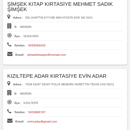
ŞİMŞEK KITAP KIRTASİYE MEHMET SADIK
ŞİMŞEK
Adres:
SELAHATTIN EYYUBI MAH POSTA SOK NO:20/A
İl:
MARDİN
İlçe:
NUSAYBİN
Telefon:
5059566045
Email:
simsekkirtasiye@hotmail.com
KIZILTEPE ADAR KIRTASİYE EVİN ADAR
Adres:
YENI KENT SEHIT POLIS MEMURU NURETTIN TEKIN CAD NO11
İl:
MARDİN
İlçe:
KIZILTEPE
Telefon:
5453986787
Email:
evinnadar@gmail.com