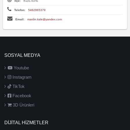
İlçe:
KIZILTEPE
Telefon:
5462865379
Email:
mardin.kale@yandex.com
SOSYAL MEDYA
Youtube
Instagram
TikTok
Facebook
3D Ürünleri
DİJİTAL HİZMETLER