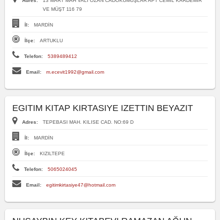
Adres:
13 MART MAH VALİ OZAN CADOKUMUŞLAR APT CEMİL KARDEMİR
VE MÜŞT 116 79
İl:
MARDİN
İlçe:
ARTUKLU
Telefon:
5389489412
Email:
m.ecevit1992@gmail.com
EGITIM KITAP KIRTASIYE IZETTIN BEYAZIT
Adres:
TEPEBASI MAH. KILISE CAD. NO:69 D
İl:
MARDİN
İlçe:
KIZILTEPE
Telefon:
5065024045
Email:
egitimkirtasiye47@hotmail.com