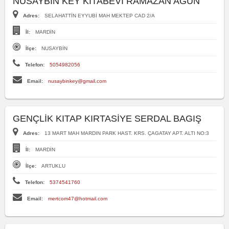
NUSAYBIN KEY KITABEVI RAMAZAN AĞUN
Adres:
SELAHATTİN EYYUBİ MAH MEKTEP CAD 2/A
İl:
MARDİN
İlçe:
NUSAYBİN
Telefon:
5054982056
Email:
nusaybinkey@gmail.com
GENÇLİK KITAP KIRTASİYE SERDAL BAGIŞ
Adres:
13 MART MAH MARDIN PARK HAST. KRS. ÇAGATAY APT. ALTI NO:3
İl:
MARDİN
İlçe:
ARTUKLU
Telefon:
5374541760
Email:
mertcom47@hotmail.com