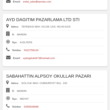
Email:
erdal_adar@eposta.com
AYD DAGITIM PAZARLAMA LTD STI
Adres:
TEPEBASI MAH. KILISE CAD. NO:60-62/D
İl:
MARDİN
İlçe:
KIZILTEPE
Telefon:
5422758143
Email:
aydogdukrt47@hotmail.com
SABAHATTIN ALPSOY OKULLAR PAZARI
Adres:
GOLCUK MAH. CUMHURİYET BUL. 240
İl:
MARDİN
İlçe:
MİDYAT
Telefon:
5359546698