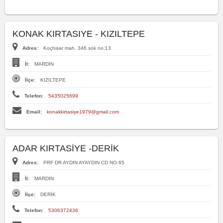
KONAK KIRTASIYE - KIZILTEPE
Adres:
Koçhisar mah. 346.sok no:13
İl:
MARDİN
İlçe:
KIZILTEPE
Telefon:
5435025699
Email:
konakkirtasiye1979@gmail.com
ADAR KIRTASİYE -DERİK
Adres:
PRF DR AYDIN AYAYDIN CD NO:65
İl:
MARDİN
İlçe:
DERİK
Telefon:
5306372436