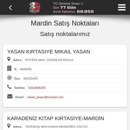
TG Deneme Sınavı 1
77 Gün
Son
68.850
Anlık Katılımcı:
Mardin Satış Noktaları
Satış noktalarımız
YASAN KIRTASIYE MIKAIL YASAN
Adres:
POYRAZ MAH. YASANLAR PASAJI
İl:
MARDİN
İlçe:
MAZIDAĞI
Telefon:
5362668255
Email:
mikail_yasan@hotmail.com
KARADENİZ KITAP KIRTASİYE-MARDİN
Adres:
TEPEBAŞI MAH ADNAN MENDERES CAD 6/C