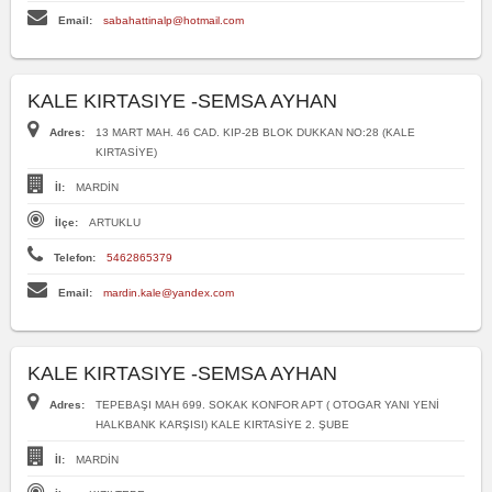
Email:
sabahattinalp@hotmail.com
KALE KIRTASIYE -SEMSA AYHAN
Adres:
13 MART MAH. 46 CAD. KIP-2B BLOK DUKKAN NO:28 (KALE
KIRTASİYE)
İl:
MARDİN
İlçe:
ARTUKLU
Telefon:
5462865379
Email:
mardin.kale@yandex.com
KALE KIRTASIYE -SEMSA AYHAN
Adres:
TEPEBAŞI MAH 699. SOKAK KONFOR APT ( OTOGAR YANI YENİ
HALKBANK KARŞISI) KALE KIRTASİYE 2. ŞUBE
İl:
MARDİN