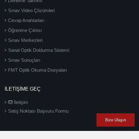
Deneme Takvimi
Sınav Video Çözümleri
Cevap Anahtarları
Öğrenme Çıktısı
Sınav Merkezleri
Sanal Optik Doldurma Sistemi
Sınav Sonuçları
FMT Optik Okuma Dosyaları
İLETIŞIME GEÇ
İletişim
Satış Noktası Başvuru Formu
Bize Ulaşın
2026 ©
3D Yayınları
- Tüm hakları saklıdır.