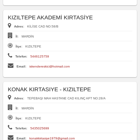
KIZILTEPE AKADEMİ KIRTASİYE
Adres:
KİLİSE CAD NO:58/B
İl:
MARDİN
İlçe:
KIZILTEPE
Telefon:
5446125759
Email:
iskendereskici@hotmail.com
KONAK KIRTASIYE - KIZILTEPE
Adres:
TEPEBAŞI MAH HASTANE CAD KILINÇ APT NO:28/A
İl:
MARDİN
İlçe:
KIZILTEPE
Telefon:
5435025699
Email:
konakkirtasiye1979@gmail.com