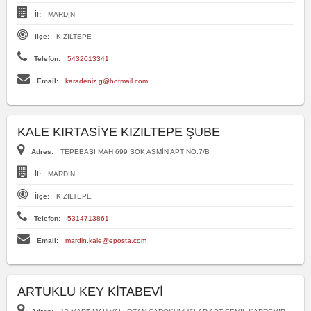
İl:
MARDİN
İlçe:
KIZILTEPE
Telefon:
5432013341
Email:
karadeniz.g@hotmail.com
KALE KIRTASİYE KIZILTEPE ŞUBE
Adres:
TEPEBAŞI MAH 699 SOK ASMİN APT NO:7/B
İl:
MARDİN
İlçe:
KIZILTEPE
Telefon:
5314713861
Email:
mardin.kale@eposta.com
ARTUKLU KEY KİTABEVİ