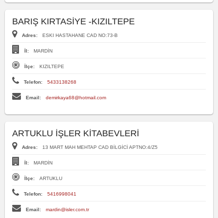
BARIŞ KIRTASİYE -KIZILTEPE
Adres:
ESKI HASTAHANE CAD NO:73-B
İl:
MARDİN
İlçe:
KIZILTEPE
Telefon:
5433138268
Email:
demirkaya68@hotmail.com
ARTUKLU İŞLER KİTABEVLERİ
Adres:
13 MART MAH MEHTAP CAD BİLGİCİ APTNO:4/Z5
İl:
MARDİN
İlçe:
ARTUKLU
Telefon:
5416998041
Email:
mardin@isler.com.tr