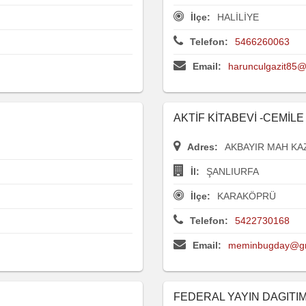
İlçe:
HALİLİYE
Telefon:
5466260063
Email:
harunculgazit85
AKTİF KİTABEVİ -CEMİL
Adres:
AKBAYIR MAH KA
İl:
ŞANLIURFA
İlçe:
KARAKÖPRÜ
Telefon:
5422730168
Email:
meminbugday@gm
FEDERAL YAYIN DAGITI