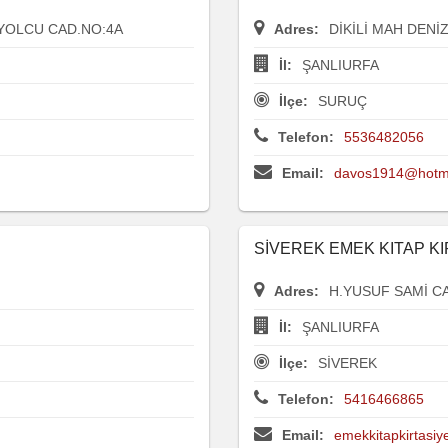
 YOLCU CAD.NO:4A
Adres:
DİKİLİ MAH DENİ
İl:
ŞANLIURFA
İlçe:
SURUÇ
Telefon:
5536482056
Email:
davos1914@hotm
SİVEREK EMEK KITAP K
Adres:
H.YUSUF SAMİ CA
İl:
ŞANLIURFA
İlçe:
SİVEREK
Telefon:
5416466865
Email:
emekkitapkirtasi