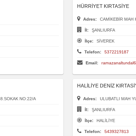
HÜRRİYET KIRTASİYE
Adres:
CAMİKEBİR MAH 
İl:
ŞANLIURFA
İlçe:
SİVEREK
Telefon:
5372219187
Email:
ramazanaltundal
HALİLİYE DENİZ KIRTAS
18.SOKAK NO:22/A
Adres:
ULUBATLI MAH Y
İl:
ŞANLIURFA
İlçe:
HALİLİYE
Telefon:
5439327813