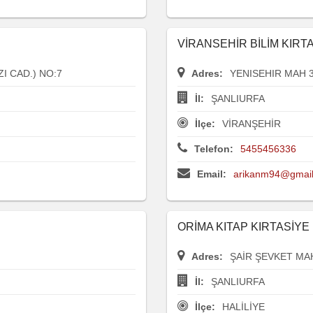
VİRANSEHİR BİLİM KIRT
I CAD.) NO:7
Adres:
YENISEHIR MAH 3
İl:
ŞANLIURFA
İlçe:
VİRANŞEHİR
Telefon:
5455456336
Email:
arikanm94@gmai
ORİMA KITAP KIRTASİY
Adres:
ŞAİR ŞEVKET MAH
İl:
ŞANLIURFA
İlçe:
HALİLİYE