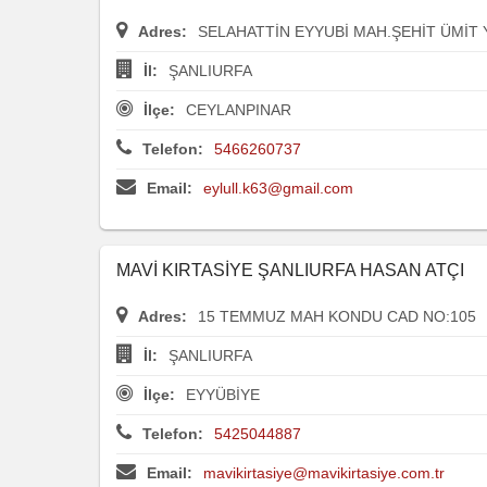
Adres:
SELAHATTİN EYYUBİ MAH.ŞEHİT ÜMİT
İl:
ŞANLIURFA
İlçe:
CEYLANPINAR
Telefon:
5466260737
Email:
eylull.k63@gmail.com
MAVİ KIRTASİYE ŞANLIURFA HASAN ATÇI
Adres:
15 TEMMUZ MAH KONDU CAD NO:105
İl:
ŞANLIURFA
İlçe:
EYYÜBİYE
Telefon:
5425044887
Email:
mavikirtasiye@mavikirtasiye.com.tr