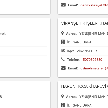
Email:
denizkirtasiye63
VİRANŞEHİR İŞLER KITA
erek
Adres:
YENİŞEHİR MAH 1
İl:
ŞANLIURFA
İlçe:
VİRANŞEHİR
Telefon:
5070602880
Email:
dytmehmeteren@
HARUN HOCA KİTAPEVİ 
B
Adres:
YENİŞEHİR MAH 
İl:
ŞANLIURFA