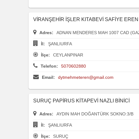
VİRANŞEHİR İŞLER KITABEVİ SAFİYE EREN
Adres:
ADNAN MENDERES MAH 1007 CAD (GAZ
İl:
ŞANLIURFA
İlçe:
CEYLANPINAR
Telefon:
5070602880
Email:
dytmehmeteren@gmail.com
SURUÇ PAPİRUS KİTAPEVİ NAZLI BİNİCİ
Adres:
AYDIN MAH DOĞANTÜRK SOKNO:3/B
İl:
ŞANLIURFA
İlçe:
SURUÇ