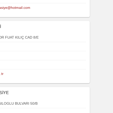
tasiye@hotmail.com
İ
R FUAT KILIÇ CAD 8/E
.tr
SİYE
ILOGLU BULVARI 50/B