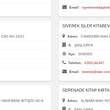
Email:
ogretmenkitapkir
SİVEREK İŞLER KİTABEV
 CAD NO:10/Z1
Adres:
CAMİKEBİR MAH D
İl:
ŞANLIURFA
İlçe:
SİVEREK
Telefon:
5350146347
Email:
siverek@isler.com
SERENADE KİTAP KIRTA
AKIFBANK BİTİŞİĞİ NO:6
Adres:
ALIBABA MAH YES
İl:
ŞANLIURFA