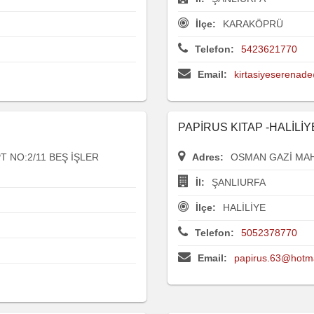
İlçe:
KARAKÖPRÜ
Telefon:
5423621770
Email:
kirtasiyeserenad
PAPİRUS KITAP -HALİLİY
T NO:2/11 BEŞ İŞLER
Adres:
OSMAN GAZİ MAH 
İl:
ŞANLIURFA
İlçe:
HALİLİYE
Telefon:
5052378770
Email:
papirus.63@hotm