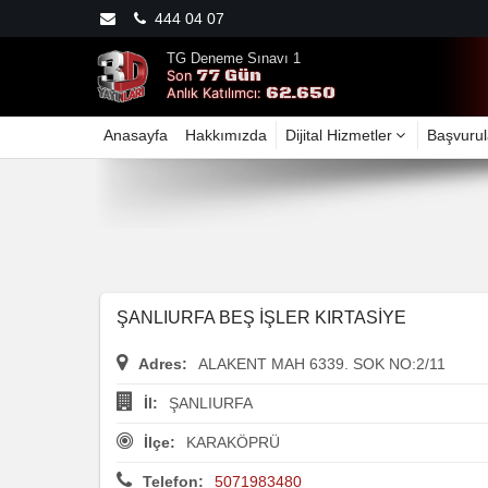
444 04 07
TG Deneme Sınavı 1
77 Gün
Son
62.650
Anlık Katılımcı:
Anasayfa
Hakkımızda
Dijital Hizmetler
Başvurul
ŞANLIURFA BEŞ İŞLER KIRTASİYE
Adres:
ALAKENT MAH 6339. SOK NO:2/11
İl:
ŞANLIURFA
İlçe:
KARAKÖPRÜ
Telefon:
5071983480