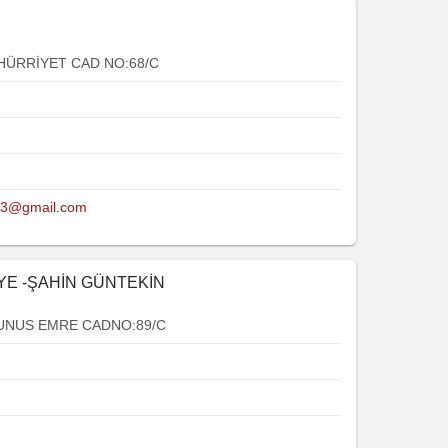
HÜRRİYET CAD NO:68/C
63@gmail.com
İYE -ŞAHİN GÜNTEKİN
UNUS EMRE CADNO:89/C