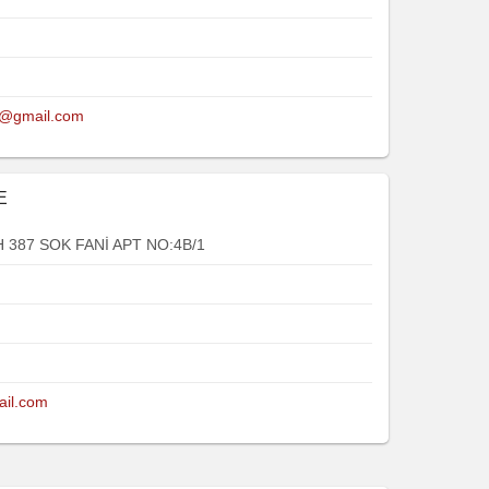
e@gmail.com
E
387 SOK FANİ APT NO:4B/1
ail.com