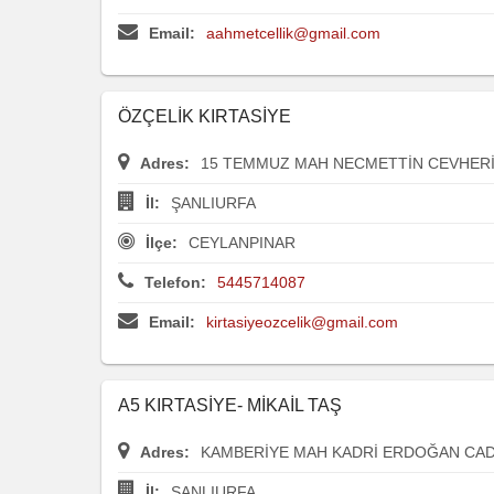
Email:
aahmetcellik@gmail.com
ÖZÇELİK KIRTASİYE
Adres:
15 TEMMUZ MAH NECMETTİN CEVHERİ
İl:
ŞANLIURFA
İlçe:
CEYLANPINAR
Telefon:
5445714087
Email:
kirtasiyeozcelik@gmail.com
A5 KIRTASİYE- MİKAİL TAŞ
Adres:
KAMBERİYE MAH KADRİ ERDOĞAN CAD V
İl:
ŞANLIURFA