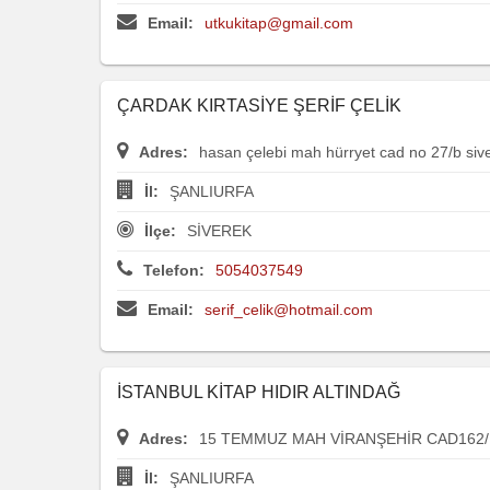
Email:
utkukitap@gmail.com
ÇARDAK KIRTASİYE ŞERİF ÇELİK
Adres:
hasan çelebi mah hürryet cad no 27/b siv
İl:
ŞANLIURFA
İlçe:
SİVEREK
Telefon:
5054037549
Email:
serif_celik@hotmail.com
İSTANBUL KİTAP HIDIR ALTINDAĞ
Adres:
15 TEMMUZ MAH VİRANŞEHİR CAD162/
İl:
ŞANLIURFA