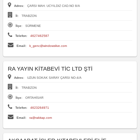
Adres:
ÇARSI MAH. UCYILDIZ CAD.NO 8/A
İl:
TRABZON
İlçe:
SÜRMENE
Telefon:
4627462587
Email:
k_genc@windowslive.com
RA YAYIN KİTABEVİ TİC LTD ŞTİ
Adres:
UZUN SOKAK SARAY ÇARSI NO:4/A
İl:
TRABZON
İlçe:
ORTAHİSAR
Telefon:
4623264971
Email:
ra@rakitap.com