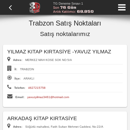
TG Deneme Sınavı 1
76 Gün
Son
68.850
Anlık Katılımcı:
Trabzon Satış Noktaları
Satış noktalarımız
YILMAZ KITAP KIRTASİYE -YAVUZ YILMAZ
Adres:
MERKEZ MAH KOSE SOK NO:5/A
İl:
TRABZON
İlçe:
ARAKLI
Telefon:
4627215758
Email:
yavuzyilmaz3461@hotmail.com
ARKADAŞ KİTAP KIRTASİYE
Adres:
Söğütlü mahallesi, Fatih Sultan Mehmet Caddesi, No:22/A