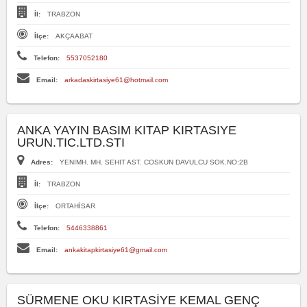
İl:
TRABZON
İlçe:
AKÇAABAT
Telefon:
5537052180
Email:
arkadaskirtasiye61@hotmail.com
ANKA YAYIN BASIM KITAP KIRTASIYE
URUN.TIC.LTD.STI
Adres:
YENIMH. MH. SEHIT AST. COSKUN DAVULCU SOK.NO:2B
İl:
TRABZON
İlçe:
ORTAHİSAR
Telefon:
5446338861
Email:
ankakitapkirtasiye61@gmail.com
SÜRMENE OKU KIRTASİYE KEMAL GENÇ