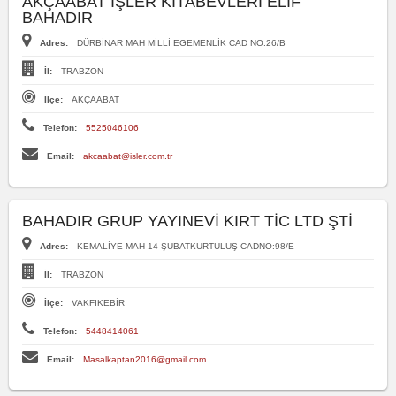
AKÇAABAT İŞLER KITABEVLERİ ELİF
BAHADIR
Adres:
DÜRBİNAR MAH MİLLİ EGEMENLİK CAD NO:26/B
İl:
TRABZON
İlçe:
AKÇAABAT
Telefon:
5525046106
Email:
akcaabat@isler.com.tr
BAHADIR GRUP YAYINEVİ KIRT TİC LTD ŞTİ
Adres:
KEMALİYE MAH 14 ŞUBATKURTULUŞ CADNO:98/E
İl:
TRABZON
İlçe:
VAKFIKEBİR
Telefon:
5448414061
Email:
Masalkaptan2016@gmail.com