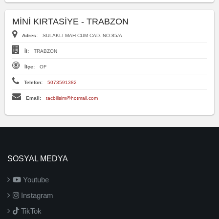
MİNİ KIRTASİYE - TRABZON
Adres:
SULAKLI MAH CUM CAD. NO:85/A
İl:
TRABZON
İlçe:
OF
Telefon:
5073591382
Email:
tacbilisim@hotmail.com
SOSYAL MEDYA
Youtube
Instagram
TikTok