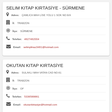
SELIM KITAP KIRTASİYE - SÜRMENE
Adres:
ÇAMLICA MAH LİSE YOLU 1 SOK NO:9/A
İl:
TRABZON
İlçe:
SÜRMENE
Telefon:
4627462004
Email:
selimyilmaz3461@hotmail.com
OKUTAN KITAP KIRTASİYE
Adres:
SULAKLI MAH VATAN CAD NO:61
İl:
TRABZON
İlçe:
OF
Telefon:
5336589861
Email:
okutankirtasiye@hotmail.com