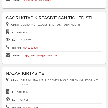
Email:
bizimkitabci@hotmail.com
CAGRI KITAP KIRTASIYE SAN TIC LTD STI
Adres:
CUMHURIYET CADDESI LALA PASA PARKI NO:1/35
İl:
ERZURUM
İlçe:
YAKUTİYE
Telefon:
5362281325
Email:
cagriyayindagitim@hotmail.com
NAZAR KIRTASIYE
Adres:
SALTUKLU MAH. MILLI EGEMENLIK CAD. ERKEN YAPI KOOP. ALTI
NO:37
İl:
ERZURUM
İlçe:
AZİZİYE
Telefon:
5354001680