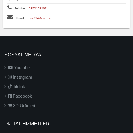
Telefon:
5353158307
Email:
aksu25@msn.com
SOSYAL MEDYA
Youtube
Instagram
TikTok
Facebook
3D Ürünleri
DİJİTAL HİZMETLER