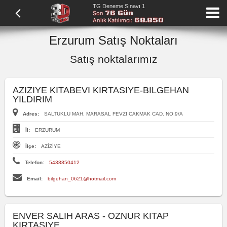
TG Deneme Sınavı 1
76 Gün
Son
68.850
Anlık Katılımcı:
Erzurum Satış Noktaları
Satış noktalarımız
AZIZIYE KITABEVI KIRTASIYE-BILGEHAN
YILDIRIM
Adres:
SALTUKLU MAH. MARASAL FEVZI CAKMAK CAD. NO:9/A
İl:
ERZURUM
İlçe:
AZİZİYE
Telefon:
5438850412
Email:
bilgehan_0621@hotmail.com
ENVER SALIH ARAS - OZNUR KITAP
KIRTASIYE