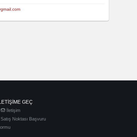
@gmail.com
LETIŞIME GEÇ
İletişim
Satış Noktası Başvuru
ormu