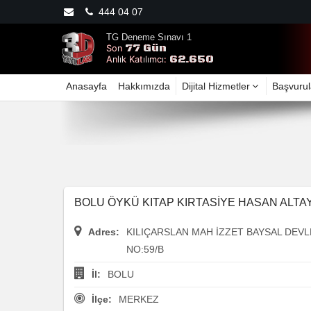
444 04 07
TG Deneme Sınavı 1
77 Gün
Son
62.650
Anlık Katılımcı:
Anasayfa
Hakkımızda
Dijital Hizmetler
Başvurul
BOLU ÖYKÜ KITAP KIRTASİYE HASAN ALT
Adres:
KILIÇARSLAN MAH İZZET BAYSAL DEVL
NO:59/B
İl:
BOLU
İlçe:
MERKEZ