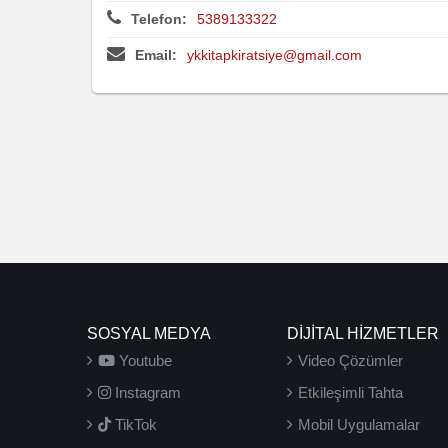
Telefon:
5389133322
Email:
ykkitapkiratsiye@gmail.com
SOSYAL MEDYA
DİJİTAL HİZMETLER
Youtube
Video Çözümler
Instagram
Etkileşimli Tahta
TikTok
Mobil Uygulamalar