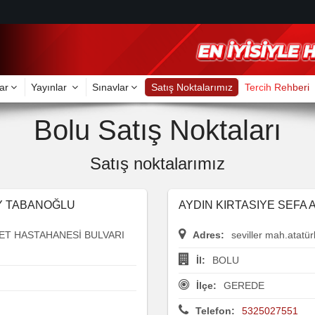
ar
Yayınlar
Sınavlar
Satış Noktalarımız
Tercih Rehberi
Bolu Satış Noktaları
Satış noktalarımız
AY TABANOĞLU
AYDIN KIRTASIYE SEFA 
ET HASTAHANESİ BULVARI
Adres:
seviller mah.atatür
İl:
BOLU
İlçe:
GEREDE
Telefon:
5325027551