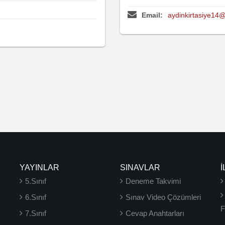
Email:
aydinkirtasiye14
YAYINLAR
SINAVLAR
İ
5.Sınıf
Deneme Takvimi
6.Sınıf
Sınav Video Çözümleri
F
7.Sınıf
Cevap Anahtarları