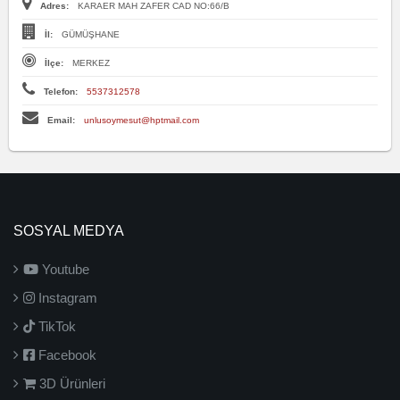
Adres:
KARAER MAH ZAFER CAD NO:66/B
İl:
GÜMÜŞHANE
İlçe:
MERKEZ
Telefon:
5537312578
Email:
unlusoymesut@hptmail.com
SOSYAL MEDYA
Youtube
Instagram
TikTok
Facebook
3D Ürünleri