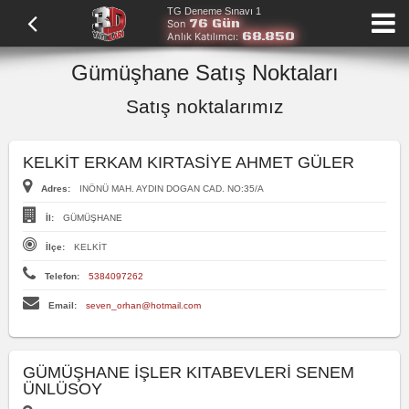
TG Deneme Sınavı 1
76 Gün
Son
68.850
Anlık Katılımcı:
Gümüşhane Satış Noktaları
Satış noktalarımız
KELKİT ERKAM KIRTASİYE AHMET GÜLER
Adres:
INÖNÜ MAH. AYDIN DOGAN CAD. NO:35/A
İl:
GÜMÜŞHANE
İlçe:
KELKİT
Telefon:
5384097262
Email:
seven_orhan@hotmail.com
GÜMÜŞHANE İŞLER KITABEVLERİ SENEM
ÜNLÜSOY