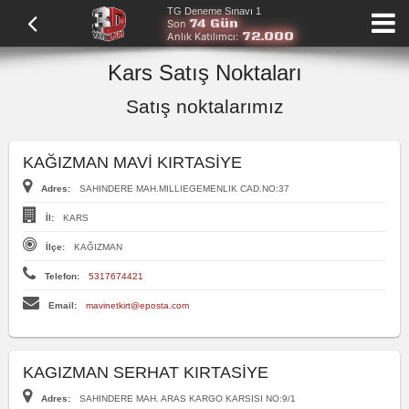
TG Deneme Sınavı 1
74 Gün
Son
72.000
Anlık Katılımcı:
Kars Satış Noktaları
Satış noktalarımız
KAĞIZMAN MAVİ KIRTASİYE
Adres:
SAHINDERE MAH.MILLIEGEMENLIK CAD.NO:37
İl:
KARS
İlçe:
KAĞIZMAN
Telefon:
5317674421
Email:
mavinetkirt@eposta.com
KAGIZMAN SERHAT KIRTASİYE
Adres:
SAHINDERE MAH. ARAS KARGO KARSISI NO:9/1