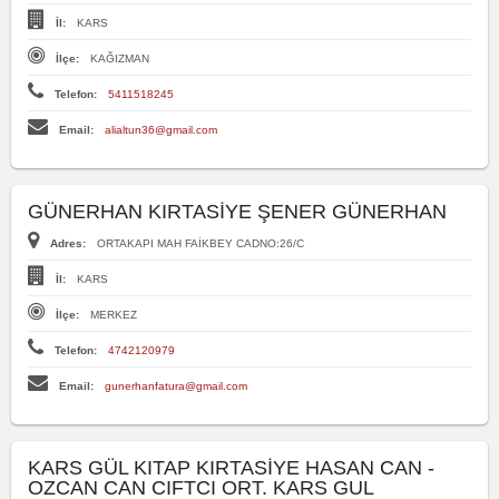
İl:
KARS
İlçe:
KAĞIZMAN
Telefon:
5411518245
Email:
alialtun36@gmail.com
GÜNERHAN KIRTASİYE ŞENER GÜNERHAN
Adres:
ORTAKAPI MAH FAİKBEY CADNO:26/C
İl:
KARS
İlçe:
MERKEZ
Telefon:
4742120979
Email:
gunerhanfatura@gmail.com
KARS GÜL KITAP KIRTASİYE HASAN CAN -
OZCAN CAN CIFTCI ORT. KARS GUL