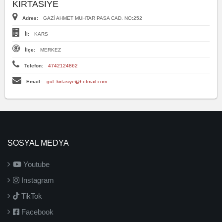
KIRTASIYE
Adres:
GAZİ AHMET MUHTAR PASA CAD. NO:252
İl:
KARS
İlçe:
MERKEZ
Telefon:
4742124862
Email:
gul_kirtasiye@hotmail.com
SOSYAL MEDYA
Youtube
Instagram
TikTok
Facebook