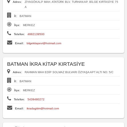
Adres:
ZİYAGÖKALP MAH. ATATÜRK BLV. TURHAN AP. BİLGE KIRTASİYE 75
A
İl:
BATMAN
İlçe:
MERKEZ
Telefon:
4882139500
Email:
bilgekitapevi@hotmail.com
BATMAN İKRA KİTAP KIRTASİYE
Adres:
RAHMAN MAH EDİP SOLMAZ BULVARI ÖZYAŞA APT ALTI NO: 5/C
İl:
BATMAN
İlçe:
MERKEZ
Telefon:
5439480272
Email:
ikradagitim@hotmail.com