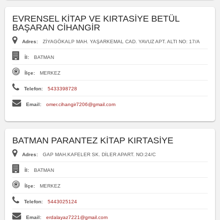
EVRENSEL KİTAP VE KIRTASİYE BETÜL
BAŞARAN CİHANGİR
Adres:
ZİYAGÖKALP MAH. YAŞARKEMAL CAD. YAVUZ APT. ALTI NO: 17/A
İl:
BATMAN
İlçe:
MERKEZ
Telefon:
5433398728
Email:
omer.cihangir7206@gmail.com
BATMAN PARANTEZ KİTAP KIRTASİYE
Adres:
GAP MAH.KAFELER SK. DİLER APART. NO:24/C
İl:
BATMAN
İlçe:
MERKEZ
Telefon:
5443025124
Email:
erdalayaz7221@gmail.com