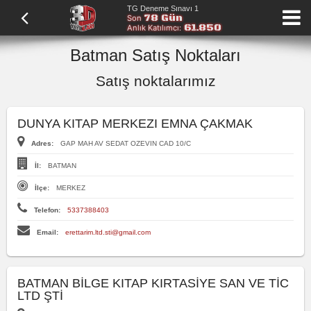
TG Deneme Sınavı 1
78 Gün
Son
61.850
Anlık Katılımcı:
Batman Satış Noktaları
Satış noktalarımız
DUNYA KITAP MERKEZI EMNA ÇAKMAK
Adres:
GAP MAH AV SEDAT OZEVIN CAD 10/C
İl:
BATMAN
İlçe:
MERKEZ
Telefon:
5337388403
Email:
erettarim.ltd.sti@gmail.com
BATMAN BİLGE KITAP KIRTASİYE SAN VE TİC
LTD ŞTİ