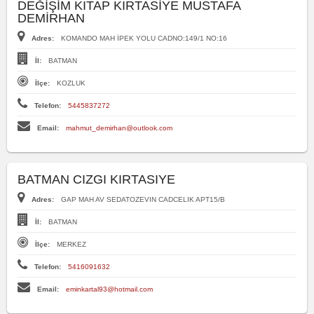
DEĞİŞİM KITAP KIRTASİYE MUSTAFA
DEMİRHAN
Adres:
KOMANDO MAH İPEK YOLU CADNO:149/1 NO:16
İl:
BATMAN
İlçe:
KOZLUK
Telefon:
5445837272
Email:
mahmut_demirhan@outlook.com
BATMAN CIZGI KIRTASIYE
Adres:
GAP MAH AV SEDATOZEVIN CADCELIK APT15/B
İl:
BATMAN
İlçe:
MERKEZ
Telefon:
5416091632
Email:
eminkartal93@hotmail.com