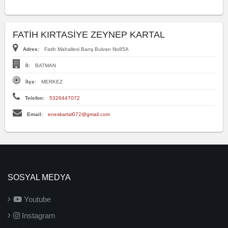
FATİH KIRTASİYE ZEYNEP KARTAL
Adres:
Fatih Mahallesi Barış Bulvarı No85A
İl:
BATMAN
İlçe:
MERKEZ
Telefon:
5326447072
Email:
eneskartal072@gmail.com
SOSYAL MEDYA
Youtube
Instagram