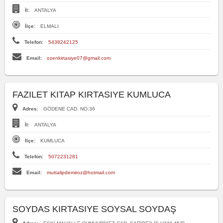
İl:
ANTALYA
İlçe:
ELMALI
Telefon:
5438242125
Email:
ozenkirtasiye07@gmail.com
FAZILET KITAP KIRTASIYE KUMLUCA
Adres:
GÖDENE CAD. NO:36
İl:
ANTALYA
İlçe:
KUMLUCA
Telefon:
5072231281
Email:
muttalipdemiroz@hotmail.com
SOYDAS KIRTASIYE SOYSAL SOYDAŞ