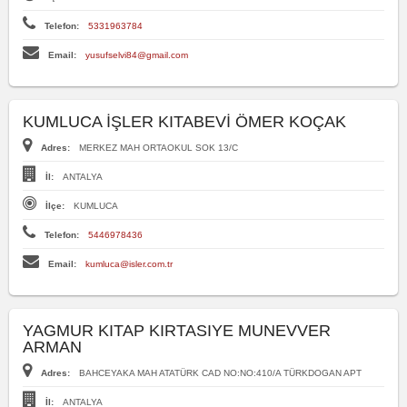
Telefon:
5331963784
Email:
yusufselvi84@gmail.com
KUMLUCA İŞLER KITABEVİ ÖMER KOÇAK
Adres:
MERKEZ MAH ORTAOKUL SOK 13/C
İl:
ANTALYA
İlçe:
KUMLUCA
Telefon:
5446978436
Email:
kumluca@isler.com.tr
YAGMUR KITAP KIRTASIYE MUNEVVER
ARMAN
Adres:
BAHCEYAKA MAH ATATÜRK CAD NO:NO:410/A TÜRKDOGAN APT
İl:
ANTALYA