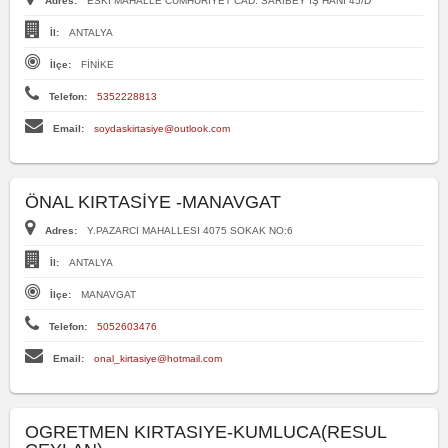
Adres:
ESKİ MAHALLE CUMHURİYET CAD. SARIBEY İŞ HANI 45/D
İl:
ANTALYA
İlçe:
FİNİKE
Telefon:
5352228813
Email:
soydaskirtasiye@outlook.com
ÖNAL KIRTASİYE -MANAVGAT
Adres:
Y.PAZARCI MAHALLESI 4075 SOKAK NO:6
İl:
ANTALYA
İlçe:
MANAVGAT
Telefon:
5052603476
Email:
onal_kirtasiye@hotmail.com
OGRETMEN KIRTASIYE-KUMLUCA(RESUL