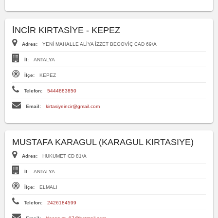
İNCİR KIRTASİYE - KEPEZ
Adres:
YENİ MAHALLE ALİYA İZZET BEGOVİÇ CAD 69/A
İl:
ANTALYA
İlçe:
KEPEZ
Telefon:
5444883850
Email:
kirtasiyeincir@gmail.com
MUSTAFA KARAGUL (KARAGUL KIRTASIYE)
Adres:
HUKUMET CD 81/A
İl:
ANTALYA
İlçe:
ELMALI
Telefon:
2426184599