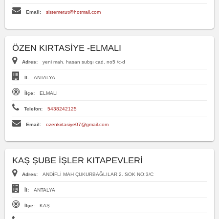
Email:
sistemetut@hotmail.com
ÖZEN KIRTASİYE -ELMALI
Adres:
yeni mah. hasan subşı cad. no5 /c-d
İl:
ANTALYA
İlçe:
ELMALI
Telefon:
5438242125
Email:
ozenkirtasiye07@gmail.com
KAŞ ŞUBE İŞLER KITAPEVLERİ
Adres:
ANDİFLİ MAH ÇUKURBAĞLILAR 2. SOK NO:3/C
İl:
ANTALYA
İlçe:
KAŞ