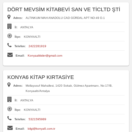
DÖRT MEVSİM KİTABEVİ SAN VE TİCLTD ŞTİ
Adres:
ALTINKUM MAH ANADOLU CAD GÜRDAL APT NO:49 D.1
İl:
ANTALYA
İlçe:
KONYAALTI
Telefon:
2422281919
Email:
Konyaaltiisler@gmail.com
KONYA6 KİTAP KIRTASİYE
Adres:
Mollayusuf Mahallesi, 1420 Sokak, Gülmez Apartmanı, No:17/B,
Konyaaltı/Antalya
İl:
ANTALYA
İlçe:
KONYAALTI
Telefon:
5321595989
Email:
bilgi@konya6.com.tr