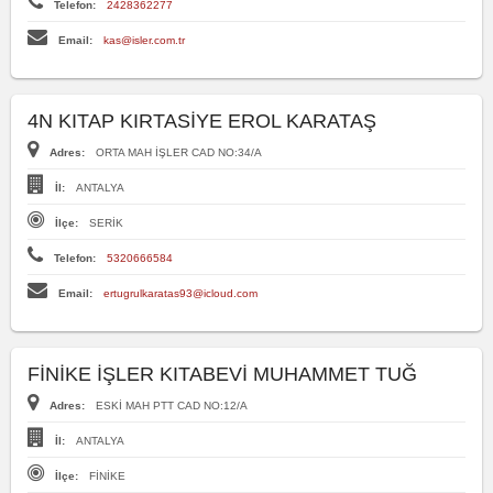
Telefon:
2428362277
Email:
kas@isler.com.tr
4N KITAP KIRTASİYE EROL KARATAŞ
Adres:
ORTA MAH İŞLER CAD NO:34/A
İl:
ANTALYA
İlçe:
SERİK
Telefon:
5320666584
Email:
ertugrulkaratas93@icloud.com
FİNİKE İŞLER KITABEVİ MUHAMMET TUĞ
Adres:
ESKİ MAH PTT CAD NO:12/A
İl:
ANTALYA
İlçe:
FİNİKE