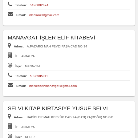
Telefon:
5426892674
Email:
islerfinike@gmail.com
MANAVGAT İŞLER ELİF KİTABEVİ
Adres:
A.PAZARCI MAH FEVZİ PAŞA CAD NO:34
İl:
ANTALYA
İlçe:
MANAVGAT
Telefon:
5398585011
Email:
islerkitabevimanavgat@gmail.com
SELVİ KITAP KIRTASİYE YUSUF SELVİ
Adres:
HABİBLER MAH KERKÜK CAD 1A-(BATI) 2A(DOĞU) NO:8/B
İl:
ANTALYA
İlçe:
KEPEZ