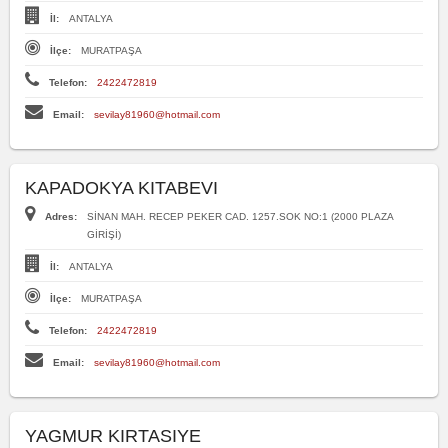
İl:
ANTALYA
İlçe:
MURATPAŞA
Telefon:
2422472819
Email:
sevilay81960@hotmail.com
KAPADOKYA KITABEVI
Adres:
SİNAN MAH. RECEP PEKER CAD. 1257.SOK NO:1 (2000 PLAZA
GİRİŞİ)
İl:
ANTALYA
İlçe:
MURATPAŞA
Telefon:
2422472819
Email:
sevilay81960@hotmail.com
YAGMUR KIRTASIYE