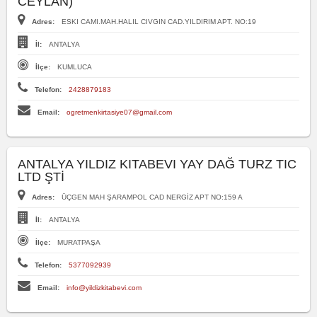
CEYLAN)
Adres:
ESKI CAMI.MAH.HALIL CIVGIN CAD.YILDIRIM APT. NO:19
İl:
ANTALYA
İlçe:
KUMLUCA
Telefon:
2428879183
Email:
ogretmenkirtasiye07@gmail.com
ANTALYA YILDIZ KITABEVI YAY DAĞ TURZ TIC
LTD ŞTİ
Adres:
ÜÇGEN MAH ŞARAMPOL CAD NERGİZ APT NO:159 A
İl:
ANTALYA
İlçe:
MURATPAŞA
Telefon:
5377092939
Email:
info@yildizkitabevi.com