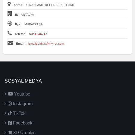
Adres:
SINAN MAH. RECEP PEKER CAD
İl:
ANTALYA
İlçe:
MURATPAŞA
Telefon:
5354246747
Email:
ismailgokkus@mynet.com
SOSYAL MEDYA
Youtube
Instagram
TikTok
Facebook
3D Ürünleri