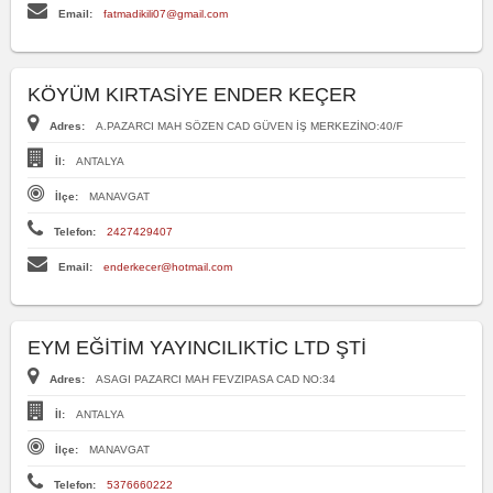
Email:
fatmadikili07@gmail.com
KÖYÜM KIRTASİYE ENDER KEÇER
Adres:
A.PAZARCI MAH SÖZEN CAD GÜVEN İŞ MERKEZİNO:40/F
İl:
ANTALYA
İlçe:
MANAVGAT
Telefon:
2427429407
Email:
enderkecer@hotmail.com
EYM EĞİTİM YAYINCILIKTİC LTD ŞTİ
Adres:
ASAGI PAZARCI MAH FEVZIPASA CAD NO:34
İl:
ANTALYA
İlçe:
MANAVGAT
Telefon:
5376660222