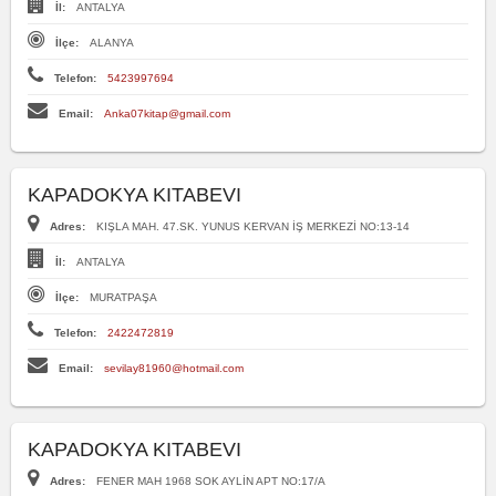
İl:
ANTALYA
İlçe:
ALANYA
Telefon:
5423997694
Email:
Anka07kitap@gmail.com
KAPADOKYA KITABEVI
Adres:
KIŞLA MAH. 47.SK. YUNUS KERVAN İŞ MERKEZİ NO:13-14
İl:
ANTALYA
İlçe:
MURATPAŞA
Telefon:
2422472819
Email:
sevilay81960@hotmail.com
KAPADOKYA KITABEVI
Adres:
FENER MAH 1968 SOK AYLİN APT NO:17/A