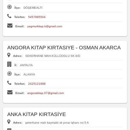
İlçe:
DÖŞEMEALTI
Telefon:
5457885504
Email:
yagmurkitap.k@gmail.com
ANGORA KITAP KIRTASIYE - OSMAN AKARCA
Adres:
SEKERHANE MAH.KÜLLÜOGLU SK.6/D
İl:
ANTALYA
İlçe:
ALANYA
Telefon:
2425121998
Email:
angorakitap.07@gmail.com
ANKA KİTAP KIRTASİYE
Adres:
şekerhane mah kaymaklı sk pınar işhanı no:5 A