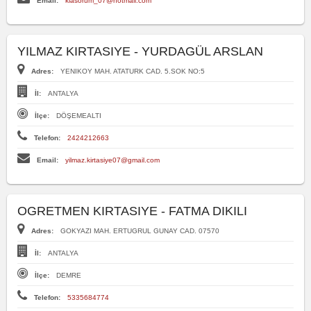
Email:
klasorum_07@hotmail.com
YILMAZ KIRTASIYE - YURDAGÜL ARSLAN
Adres:
YENIKOY MAH. ATATURK CAD. 5.SOK NO:5
İl:
ANTALYA
İlçe:
DÖŞEMEALTI
Telefon:
2424212663
Email:
yilmaz.kirtasiye07@gmail.com
OGRETMEN KIRTASIYE - FATMA DIKILI
Adres:
GOKYAZI MAH. ERTUGRUL GUNAY CAD. 07570
İl:
ANTALYA
İlçe:
DEMRE
Telefon:
5335684774