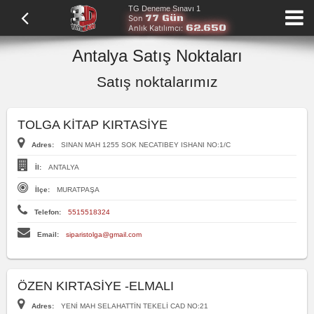
TG Deneme Sınavı 1
77 Gün
Son
62.650
Anlık Katılımcı:
Antalya Satış Noktaları
Satış noktalarımız
TOLGA KİTAP KIRTASİYE
Adres:
SINAN MAH 1255 SOK NECATIBEY ISHANI NO:1/C
İl:
ANTALYA
İlçe:
MURATPAŞA
Telefon:
5515518324
Email:
siparistolga@gmail.com
ÖZEN KIRTASİYE -ELMALI
Adres:
YENİ MAH SELAHATTİN TEKELİ CAD NO:21