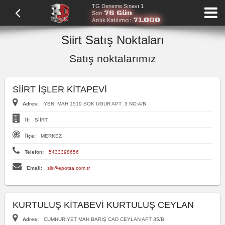
TG Deneme Sınavı 1
76 Gün
Son
71.000
Anlık Katılımcı:
Siirt Satış Noktaları
Satış noktalarımız
SİİRT İŞLER KİTAPEVİ
Adres:
YENİ MAH 1519 SOK UGUR APT .3 NO:4/B
İl:
SİİRT
İlçe:
MERKEZ
Telefon:
5433398656
Email:
siir@epotsa.com.tr
KURTULUŞ KİTABEVİ KURTULUŞ CEYLAN
Adres:
CUMHURİYET MAH BARIŞ CAD CEYLAN APT 35/B