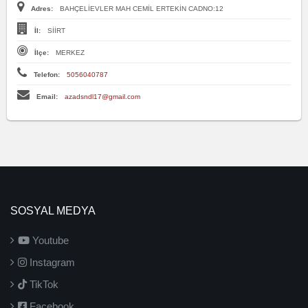
Adres:
BAHÇELİEVLER MAH CEMİL ERTEKİN CADNO:12
İl:
SİİRT
İlçe:
MERKEZ
Telefon:
5056040787
Email:
azadsndl17@gmail.com
SOSYAL MEDYA
Youtube
Instagram
TikTok
Facebook