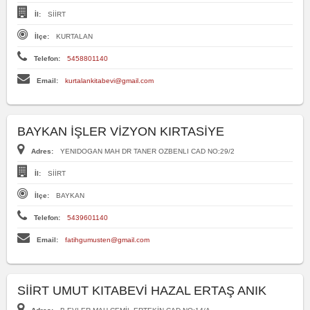
İl:
SİİRT
İlçe:
KURTALAN
Telefon:
5458801140
Email:
kurtalankitabevi@gmail.com
BAYKAN İŞLER VİZYON KIRTASİYE
Adres:
YENIDOGAN MAH DR TANER OZBENLI CAD NO:29/2
İl:
SİİRT
İlçe:
BAYKAN
Telefon:
5439601140
Email:
fatihgumusten@gmail.com
SİİRT UMUT KITABEVİ HAZAL ERTAŞ ANIK