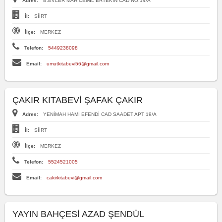
Adres:
B.EVLER MAH CEMİL ERTEKİN CAD NO:14/A
İl:
SİİRT
İlçe:
MERKEZ
Telefon:
5449238098
Email:
umutkitabevi56@gmail.com
ÇAKIR KITABEVİ ŞAFAK ÇAKIR
Adres:
YENİMAH HAMİ EFENDİ CAD SAADET APT 19/A
İl:
SİİRT
İlçe:
MERKEZ
Telefon:
5524521005
Email:
cakirkitabevi@gmail.com
YAYIN BAHÇESİ AZAD ŞENDÜL