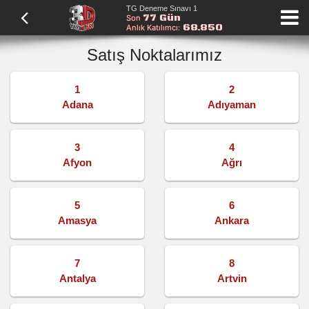
TG Deneme Sınavı 1
77 Gün
Son
68.850
Anlık Katılımcı:
Satış Noktalarımız
1
2
Adana
Adıyaman
3
4
Afyon
Ağrı
5
6
Amasya
Ankara
7
8
Antalya
Artvin