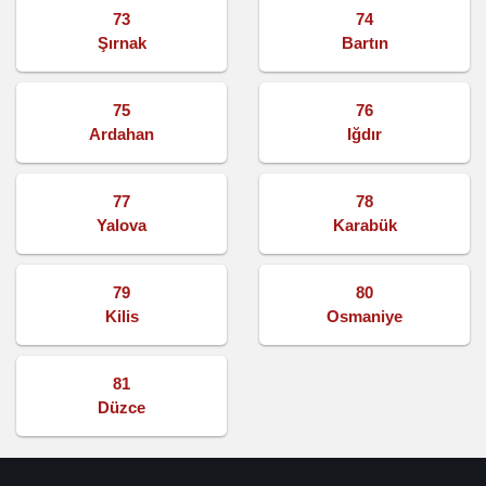
73
74
Şırnak
Bartın
75
76
Ardahan
Iğdır
77
78
Yalova
Karabük
79
80
Kilis
Osmaniye
81
Düzce