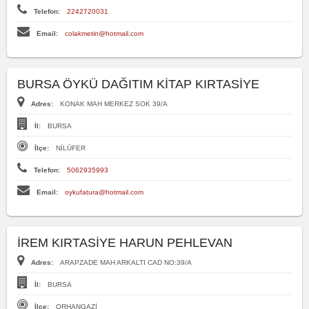
Telefon:
2242720031
Email:
colakmetin@hotmail.com
BURSA ÖYKÜ DAĞITIM KİTAP KIRTASİYE
Adres:
KONAK MAH MERKEZ SOK 39/A
İl:
BURSA
İlçe:
NİLÜFER
Telefon:
5062935993
Email:
oykufatura@hotmail.com
İREM KIRTASİYE HARUN PEHLEVAN
Adres:
ARAPZADE MAH ARKALTI CAD NO:39/A
İl:
BURSA
İlçe:
ORHANGAZİ