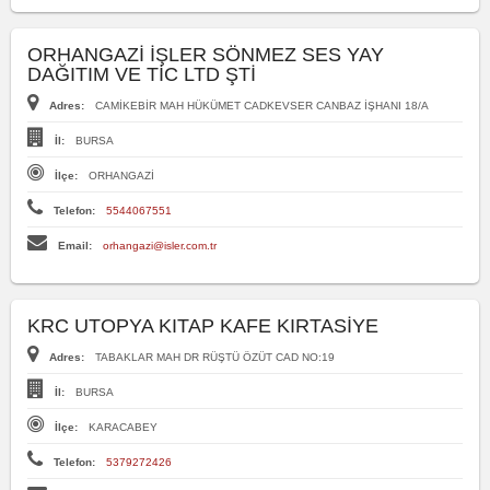
ORHANGAZİ İŞLER SÖNMEZ SES YAY
DAĞITIM VE TİC LTD ŞTİ
Adres:
CAMİKEBİR MAH HÜKÜMET CADKEVSER CANBAZ İŞHANI 18/A
İl:
BURSA
İlçe:
ORHANGAZİ
Telefon:
5544067551
Email:
orhangazi@isler.com.tr
KRC UTOPYA KITAP KAFE KIRTASİYE
Adres:
TABAKLAR MAH DR RÜŞTÜ ÖZÜT CAD NO:19
İl:
BURSA
İlçe:
KARACABEY
Telefon:
5379272426