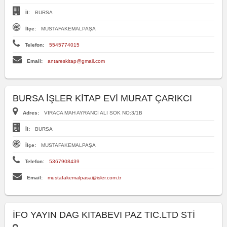
İl:
BURSA
İlçe:
MUSTAFAKEMALPAŞA
Telefon:
5545774015
Email:
antareskitap@gmail.com
BURSA İŞLER KİTAP EVİ MURAT ÇARIKCI
Adres:
VIRACA MAH AYRANCI ALI SOK NO:3/1B
İl:
BURSA
İlçe:
MUSTAFAKEMALPAŞA
Telefon:
5367908439
Email:
mustafakemalpasa@isler.com.tr
İFO YAYIN DAG KITABEVI PAZ TIC.LTD STİ