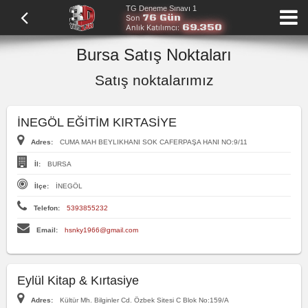
TG Deneme Sınavı 1
76 Gün
Son
69.350
Anlık Katılımcı:
Bursa Satış Noktaları
Satış noktalarımız
İNEGÖL EĞİTİM KIRTASİYE
Adres:
CUMA MAH BEYLIKHANI SOK CAFERPAŞA HANI NO:9/11
İl:
BURSA
İlçe:
İNEGÖL
Telefon:
5393855232
Email:
hsnky1966@gmail.com
Eylül Kitap & Kırtasiye
Adres:
Kültür Mh. Bilginler Cd. Özbek Sitesi C Blok No:159/A