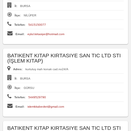
İl:
BURSA
İlçe:
NİLÜFER
Telefon:
5415150077
Email:
eylul.kirtasiye@hotmail.com
BATIKENT KITAP KIRTASIYE SAN TIC LTD STI
(İŞLEM KITAP)
Adres:
kurtuluş mah konak cad.no24/A
İl:
BURSA
İlçe:
GÜRSU
Telefon:
5449529790
Email:
islemkitabevleri@gmail.com
BATIKENT KITAP KIRTASIYE SAN TIC LTD STI