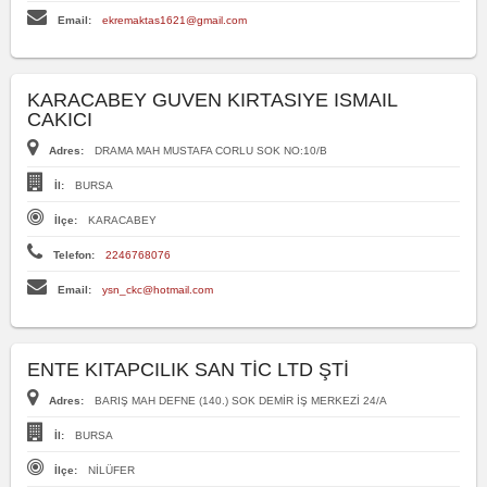
Email:
ekremaktas1621@gmail.com
KARACABEY GUVEN KIRTASIYE ISMAIL
CAKICI
Adres:
DRAMA MAH MUSTAFA CORLU SOK NO:10/B
İl:
BURSA
İlçe:
KARACABEY
Telefon:
2246768076
Email:
ysn_ckc@hotmail.com
ENTE KITAPCILIK SAN TİC LTD ŞTİ
Adres:
BARIŞ MAH DEFNE (140.) SOK DEMİR İŞ MERKEZİ 24/A
İl:
BURSA
İlçe:
NİLÜFER