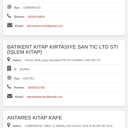
İlçe:
OSMANGAZİ
Telefon:
5426014864
Email:
altunkitabevi16@gmail.com
BATIKENT KITAP KIRTASIYE SAN TIC LTD STI
(İŞLEM KITAP)
Adres:
Ahmet Vefik paşa mahallesi FEVZI CAKMAK CAD NO:7/C
İl:
BURSA
İlçe:
KESTEL
Telefon:
5449529790
Email:
islemkitabevleri@gmail.com
ANTARES KITAP KAFE
Adres:
CUMHURIYET MAH. S.ABDULLAH GULEC SOK B BLOK NO 3/14