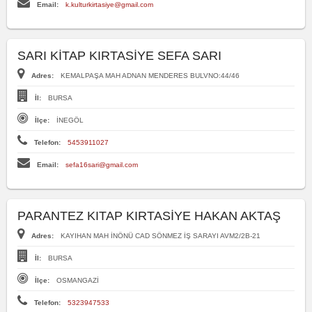
Email:
k.kulturkirtasiye@gmail.com
SARI KİTAP KIRTASİYE SEFA SARI
Adres:
KEMALPAŞA MAH ADNAN MENDERES BULVNO:44/46
İl:
BURSA
İlçe:
İNEGÖL
Telefon:
5453911027
Email:
sefa16sari@gmail.com
PARANTEZ KITAP KIRTASİYE HAKAN AKTAŞ
Adres:
KAYIHAN MAH İNÖNÜ CAD SÖNMEZ İŞ SARAYI AVM2/2B-21
İl:
BURSA
İlçe:
OSMANGAZİ
Telefon:
5323947533