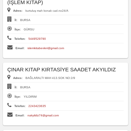
(İŞLEM KITAP)
Adres:
kurtuluş mah konak cad.no24/A
İl:
BURSA
İlçe:
GÜRSU
Telefon:
5449529790
Email:
islemkitabevleri@gmail.com
ÇINAR KITAP KIRTASİYE SAADET AKYILDIZ
Adres:
BAĞLARALTI MAH 413.SOK NO:2/9
İl:
BURSA
İlçe:
YILDIRIM
Telefon:
2243423635
Email:
nakyildiz74@gmail.com