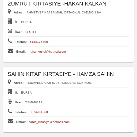
ZUMRUT KIRTASIYE -HAKAN KALKAN
Adres:
AHMETVEFIKPASA MAH. ORTAOKUL CAD.NO:13/A
İl:
BURSA
İlçe:
KESTEL
Telefon:
5434176398
Email:
hakankestel@hotmail.com
SAHIN KITAP KIRTASIYE - HAMZA SAHIN
Adres:
HUDAVENDIGAR MAH. HOSDERE SOK NO:3
İl:
BURSA
İlçe:
OSMANGAZİ
Telefon:
5074481660
Email:
sahin_kirtasiye@hotmail.com