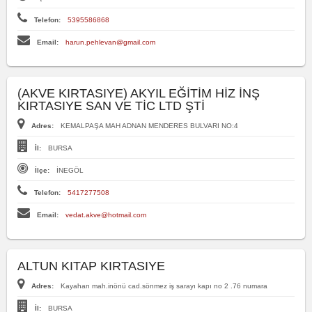
Telefon:
5395586868
Email:
harun.pehlevan@gmail.com
(AKVE KIRTASIYE) AKYIL EĞİTİM HİZ İNŞ
KIRTASIYE SAN VE TİC LTD ŞTİ
Adres:
KEMALPAŞA MAH ADNAN MENDERES BULVARI NO:4
İl:
BURSA
İlçe:
İNEGÖL
Telefon:
5417277508
Email:
vedat.akve@hotmail.com
ALTUN KITAP KIRTASIYE
Adres:
Kayahan mah.inönü cad.sönmez iş sarayı kapı no 2 .76 numara
İl:
BURSA