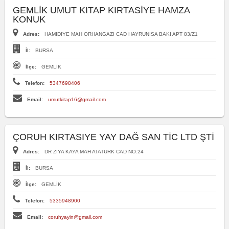
GEMLİK UMUT KITAP KIRTASİYE HAMZA
KONUK
Adres:
HAMIDIYE MAH ORHANGAZI CAD HAYRUNISA BAKI APT 83/Z1
İl:
BURSA
İlçe:
GEMLİK
Telefon:
5347698406
Email:
umutkitap16@gmail.com
ÇORUH KIRTASIYE YAY DAĞ SAN TİC LTD ŞTİ
Adres:
DR ZİYA KAYA MAH ATATÜRK CAD NO:24
İl:
BURSA
İlçe:
GEMLİK
Telefon:
5335948900
Email:
coruhyayin@gmail.com