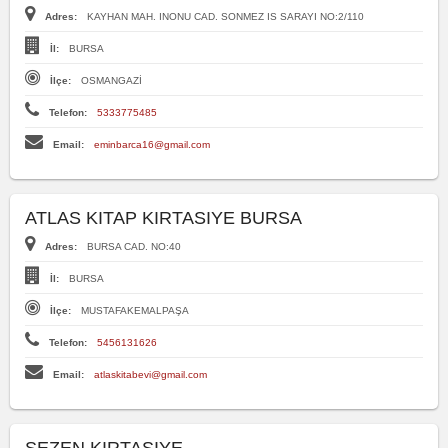
Adres:
KAYHAN MAH. INONU CAD. SONMEZ IS SARAYI NO:2/110
İl:
BURSA
İlçe:
OSMANGAZİ
Telefon:
5333775485
Email:
eminbarca16@gmail.com
ATLAS KITAP KIRTASIYE BURSA
Adres:
BURSA CAD. NO:40
İl:
BURSA
İlçe:
MUSTAFAKEMALPAŞA
Telefon:
5456131626
Email:
atlaskitabevi@gmail.com