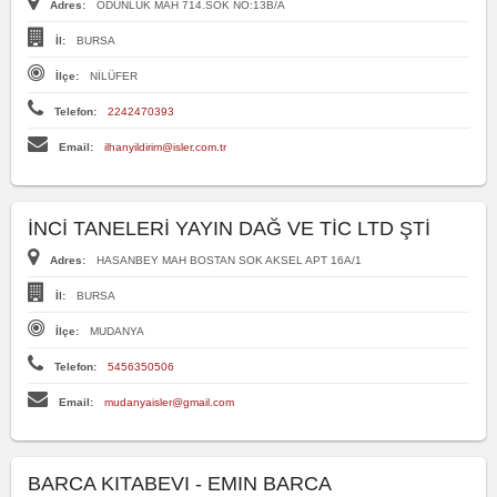
Adres:
ODUNLUK MAH 714.SOK NO:13B/A
İl:
BURSA
İlçe:
NİLÜFER
Telefon:
2242470393
Email:
ilhanyildirim@isler.com.tr
İNCİ TANELERİ YAYIN DAĞ VE TİC LTD ŞTİ
Adres:
HASANBEY MAH BOSTAN SOK AKSEL APT 16A/1
İl:
BURSA
İlçe:
MUDANYA
Telefon:
5456350506
Email:
mudanyaisler@gmail.com
BARCA KITABEVI - EMIN BARCA