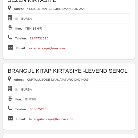
SEZEN KIRTASIYE
Adres:
YENIGUL MAH SAGIROSMAN SOK 2/2
İl:
BURSA
İlçe:
YENİŞEHİR
Telefon:
2247731515
Email:
sezenkirtasiye@msn.com
BRANGUL KITAP KIRTASIYE -LEVEND SENOL
Adres:
KURTULUSOSB MAH. ATATURK CAD NO:5
İl:
BURSA
İlçe:
GÜRSU
Telefon:
5366752605
Email:
barangulkirtasiye@hotmail.com