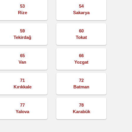
53
54
Rize
Sakarya
59
60
Tekirdağ
Tokat
65
66
Van
Yozgat
71
72
Kırıkkale
Batman
77
78
Yalova
Karabük