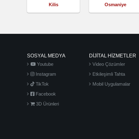
Kilis
Osmaniye
SOSYAL MEDYA
DİJİTAL HİZMETLER
Youtube
Video Çözümler
Instagram
Etkileşimli Tahta
TikTok
Mobil Uygulamalar
Facebook
3D Ürünleri