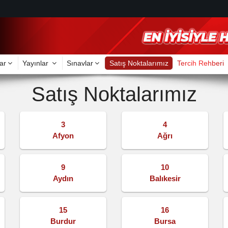
ar
Yayınlar
Sınavlar
Satış Noktalarımız
Tercih Rehberi
Satış Noktalarımız
3
4
Afyon
Ağrı
9
10
Aydın
Balıkesir
15
16
Burdur
Bursa