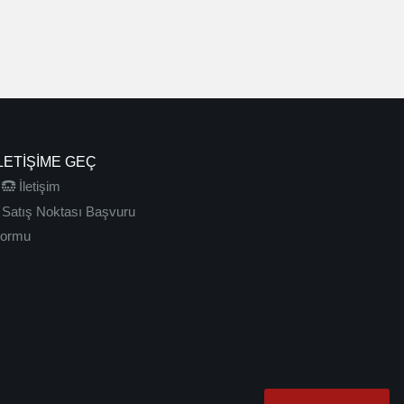
LETIŞIME GEÇ
İletişim
Satış Noktası Başvuru
ormu