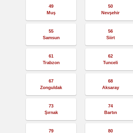
49
50
Muş
Nevşehir
55
56
Samsun
Siirt
61
62
Trabzon
Tunceli
67
68
Zonguldak
Aksaray
73
74
Şırnak
Bartın
79
80