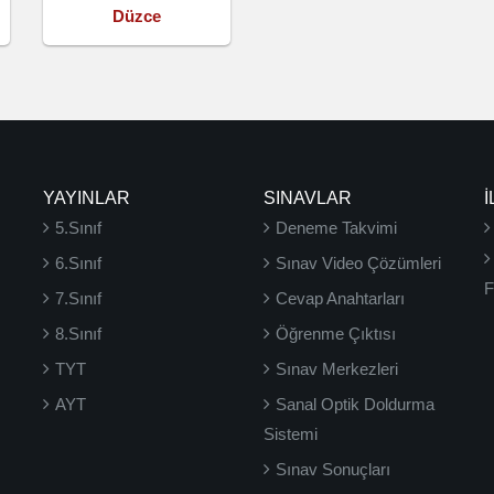
Düzce
YAYINLAR
SINAVLAR
İ
5.Sınıf
Deneme Takvimi
6.Sınıf
Sınav Video Çözümleri
F
7.Sınıf
Cevap Anahtarları
8.Sınıf
Öğrenme Çıktısı
TYT
Sınav Merkezleri
AYT
Sanal Optik Doldurma
Sistemi
Sınav Sonuçları