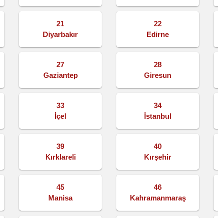
21
22
Diyarbakır
Edirne
27
28
Gaziantep
Giresun
33
34
İçel
İstanbul
39
40
Kırklareli
Kırşehir
45
46
Manisa
Kahramanmaraş