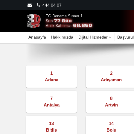
444 04 07
TG Deneme Sınavı 1
77 Gün
Son
68.850
Anlık Katılımcı:
Anasayfa
Hakkımızda
Dijital Hizmetler
Başvurul
1
2
Adana
Adıyaman
7
8
Antalya
Artvin
13
14
Bitlis
Bolu