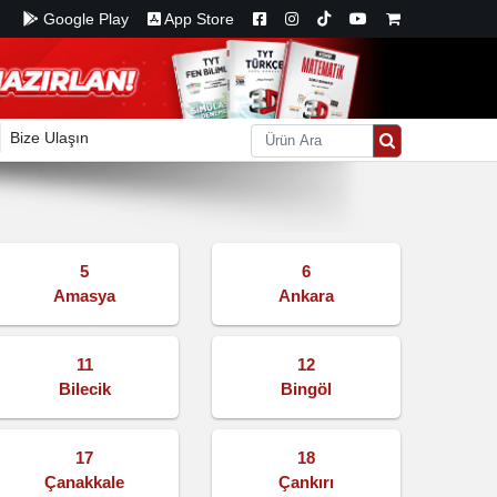
Google Play
App Store
Bize Ulaşın
5
6
Amasya
Ankara
11
12
Bilecik
Bingöl
17
18
Çanakkale
Çankırı