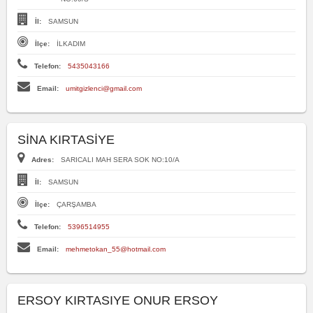
İl:
SAMSUN
İlçe:
İLKADIM
Telefon:
5435043166
Email:
umitgizlenci@gmail.com
SİNA KIRTASİYE
Adres:
SARICALI MAH SERA SOK NO:10/A
İl:
SAMSUN
İlçe:
ÇARŞAMBA
Telefon:
5396514955
Email:
mehmetokan_55@hotmail.com
ERSOY KIRTASIYE ONUR ERSOY