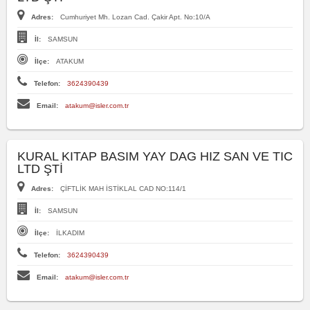
Adres:
Cumhuriyet Mh. Lozan Cad. Çakir Apt. No:10/A
İl:
SAMSUN
İlçe:
ATAKUM
Telefon:
3624390439
Email:
atakum@isler.com.tr
KURAL KITAP BASIM YAY DAG HIZ SAN VE TIC
LTD ŞTİ
Adres:
ÇİFTLİK MAH İSTİKLAL CAD NO:114/1
İl:
SAMSUN
İlçe:
İLKADIM
Telefon:
3624390439
Email:
atakum@isler.com.tr