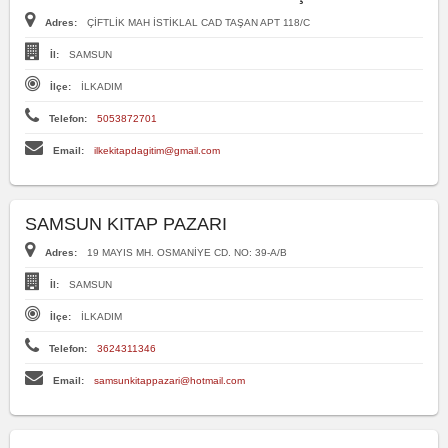
Adres:
ÇİFTLİK MAH İSTİKLAL CAD TAŞAN APT 118/C
İl:
SAMSUN
İlçe:
İLKADIM
Telefon:
5053872701
Email:
ilkekitapdagitim@gmail.com
SAMSUN KITAP PAZARI
Adres:
19 MAYIS MH. OSMANİYE CD. NO: 39-A/B
İl:
SAMSUN
İlçe:
İLKADIM
Telefon:
3624311346
Email:
samsunkitappazari@hotmail.com