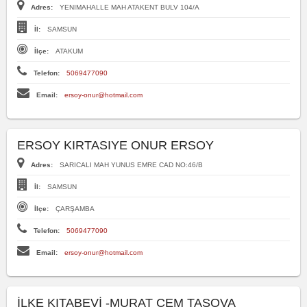
Adres:
YENIMAHALLE MAH ATAKENT BULV 104/A
İl:
SAMSUN
İlçe:
ATAKUM
Telefon:
5069477090
Email:
ersoy-onur@hotmail.com
ERSOY KIRTASIYE ONUR ERSOY
Adres:
SARICALI MAH YUNUS EMRE CAD NO:46/B
İl:
SAMSUN
İlçe:
ÇARŞAMBA
Telefon:
5069477090
Email:
ersoy-onur@hotmail.com
İLKE KITABEVİ -MURAT CEM TAŞOVA