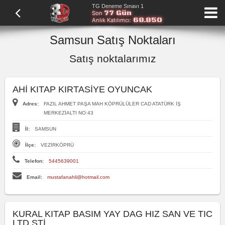
TG Deneme Sınavı 1
77 Gün
Son
68.850
Anlık Katılımcı:
Samsun Satış Noktaları
Satış noktalarımız
AHİ KITAP KIRTASİYE OYUNCAK
Adres:
FAZIL AHMET PAŞA MAH KÖPRÜLÜLER CAD ATATÜRK İŞ
MERKEZİALTI NO:43
İl:
SAMSUN
İlçe:
VEZİRKÖPRÜ
Telefon:
5445639001
Email:
mustafanahli@hotmail.com
KURAL KITAP BASIM YAY DAG HIZ SAN VE TIC
LTD ŞTİ