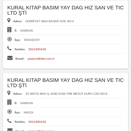
KURAL KITAP BASIM YAY DAG HIZ SAN VE TIC
LTD ŞTİ
Adres:
HÜRRİYET MAH BAHAR SOK NO:4
İl:
SAMSUN
İlçe:
TEKKEKÖY
Telefon:
3624390439
Email:
atakum@isler.com.tr
KURAL KITAP BASIM YAY DAG HIZ SAN VE TIC
LTD ŞTİ
Adres:
25 MAYIS MAH Ş.JAND KOM YRB MESUT KURU CAD NO:9
İl:
SAMSUN
İlçe:
HAVZA
Telefon:
3624390439