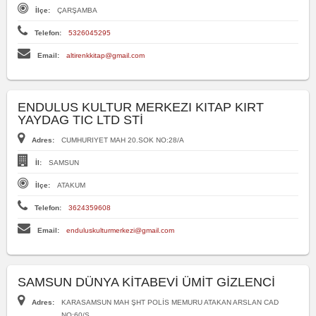
İlçe:
ÇARŞAMBA
Telefon:
5326045295
Email:
altirenkkitap@gmail.com
ENDULUS KULTUR MERKEZI KITAP KIRT
YAYDAG TIC LTD STİ
Adres:
CUMHURIYET MAH 20.SOK NO:28/A
İl:
SAMSUN
İlçe:
ATAKUM
Telefon:
3624359608
Email:
enduluskulturmerkezi@gmail.com
SAMSUN DÜNYA KİTABEVİ ÜMİT GİZLENCİ
Adres:
KARASAMSUN MAH ŞHT POLİS MEMURU ATAKAN ARSLAN CAD
NO:60/S