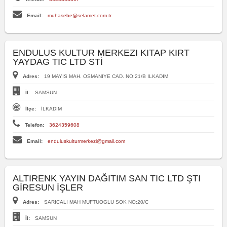
Email:
muhasebe@selamet.com.tr
ENDULUS KULTUR MERKEZI KITAP KIRT
YAYDAG TIC LTD STİ
Adres:
19 MAYIS MAH. OSMANIYE CAD. NO:21/B ILKADIM
İl:
SAMSUN
İlçe:
İLKADIM
Telefon:
3624359608
Email:
enduluskulturmerkezi@gmail.com
ALTIRENK YAYIN DAĞITIM SAN TIC LTD ŞTI
GİRESUN İŞLER
Adres:
SARICALI MAH MUFTUOGLU SOK NO:20/C
İl:
SAMSUN