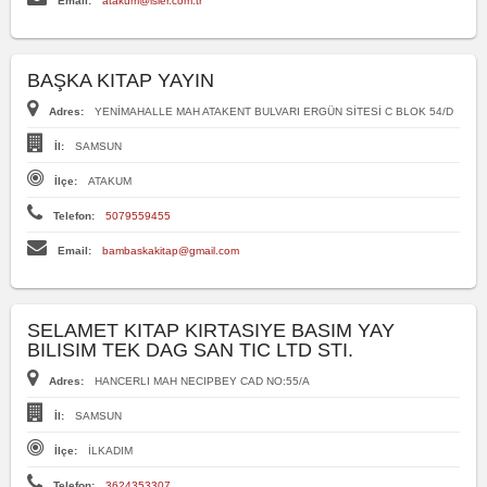
Email:
atakum@isler.com.tr
BAŞKA KITAP YAYIN
Adres:
YENİMAHALLE MAH ATAKENT BULVARI ERGÜN SİTESİ C BLOK 54/D
İl:
SAMSUN
İlçe:
ATAKUM
Telefon:
5079559455
Email:
bambaskakitap@gmail.com
SELAMET KITAP KIRTASIYE BASIM YAY
BILISIM TEK DAG SAN TIC LTD STI.
Adres:
HANCERLI MAH NECIPBEY CAD NO:55/A
İl:
SAMSUN
İlçe:
İLKADIM
Telefon:
3624353307