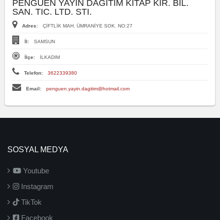
PENGUEN YAYIN DAGITIM KITAP KIR. BIL.
SAN. TIC. LTD. STI.
Adres:
ÇİFTLİK MAH. ÜMRANİYE SOK. NO:27
İl:
SAMSUN
İlçe:
İLKADIM
Telefon:
3622339380
Email:
penguen.yayin.dagitim@hotmail.com
SOSYAL MEDYA
Youtube
Instagram
TikTok
Facebook