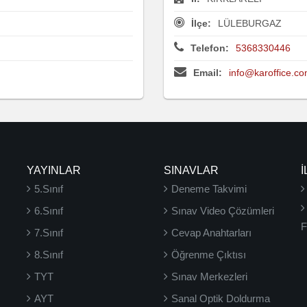
İlçe:
LÜLEBURGAZ
Telefon:
5368330446
Email:
info@karoffice.c
YAYINLAR
SINAVLAR
İ
5.Sınıf
Deneme Takvimi
6.Sınıf
Sınav Video Çözümleri
F
7.Sınıf
Cevap Anahtarları
8.Sınıf
Öğrenme Çıktısı
TYT
Sınav Merkezleri
AYT
Sanal Optik Doldurma