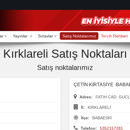
ar
Yayınlar
Sınavlar
Satış Noktalarımız
Tercih Rehberi
Kırklareli Satış Noktaları
Satış noktalarımız
ÇETİN KIRTASİYE -BABA
Adres:
FATIH CAD. GUCL
İl:
KIRKLARELİ
İlçe:
BABAESKİ
Telefon:
5352157281