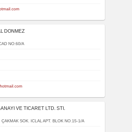
otmail.com
AL DONMEZ
CAD NO:60/A
otmail.com
ANAYI VE TICARET LTD. STI.
ÇAKMAK SOK. ICLAL APT. BLOK NO.15-1/A