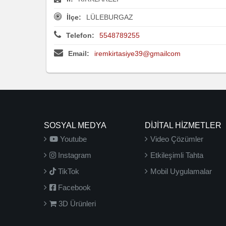
İlçe:
LÜLEBURGAZ
Telefon:
5548789255
Email:
iremkirtasiye39@gmailcom
SOSYAL MEDYA
DİJİTAL HİZMETLER
Youtube
Video Çözümler
Instagram
Etkileşimli Tahta
TikTok
Mobil Uygulamalar
Facebook
3D Ürünleri