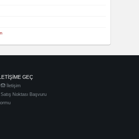
om
LETIŞIME GEÇ
İletişim
Satış Noktası Başvuru
ormu