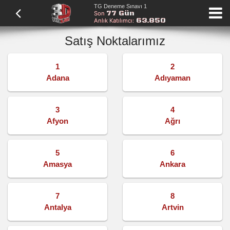
TG Deneme Sınavı 1
77 Gün
Son
63.850
Anlık Katılımcı:
Satış Noktalarımız
1
2
Adana
Adıyaman
3
4
Afyon
Ağrı
5
6
Amasya
Ankara
7
8
Antalya
Artvin