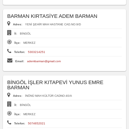
BARMAN KIRTASİYE ADEM BARMAN
Adres:
YENİ ŞEHİR MAH HASTANE CAD.NO:9/D
İl:
BİNGÖL
İlçe:
MERKEZ
Telefon:
5303214251
Email:
adembarman@gmail.com
BİNGÖL İŞLER KITAPEVİ YUNUS EMRE
BARMAN
Adres:
İNÖNÜ MAH KÜLTÜR CADNO:40/A
İl:
BİNGÖL
İlçe:
MERKEZ
Telefon:
5074652021