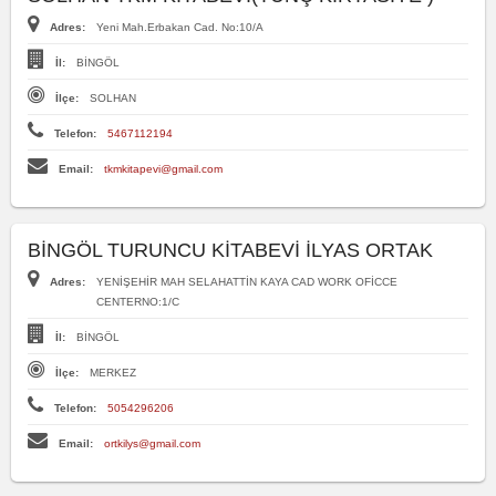
Adres:
Yeni Mah.Erbakan Cad. No:10/A
İl:
BİNGÖL
İlçe:
SOLHAN
Telefon:
5467112194
Email:
tkmkitapevi@gmail.com
BİNGÖL TURUNCU KİTABEVİ İLYAS ORTAK
Adres:
YENİŞEHİR MAH SELAHATTİN KAYA CAD WORK OFİCCE
CENTERNO:1/C
İl:
BİNGÖL
İlçe:
MERKEZ
Telefon:
5054296206
Email:
ortkilys@gmail.com