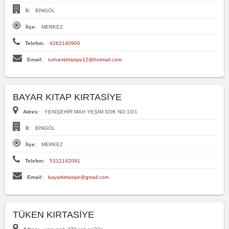
İl:
BİNGÖL
İlçe:
MERKEZ
Telefon:
4262140900
Email:
turhankirtasiye12@hotmail.com
BAYAR KITAP KIRTASİYE
Adres:
YENİŞEHİR MAH YEŞİM SOK NO:10/1
İl:
BİNGÖL
İlçe:
MERKEZ
Telefon:
5312142091
Email:
bayarkirtasiye@gmail.com
TÜKEN KIRTASİYE