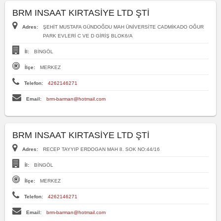
BRM INSAAT KIRTASİYE LTD ŞTİ
Adres:
ŞEHİT MUSTAFA GÜNDOĞDU MAH ÜNİVERSİTE CADMİKADO OĞUR
PARK EVLERİ C VE D GİRİŞ BLOK6/A
İl:
BİNGÖL
İlçe:
MERKEZ
Telefon:
4262146271
Email:
brm-barman@hotmail.com
BRM INSAAT KIRTASİYE LTD ŞTİ
Adres:
RECEP TAYYIP ERDOGAN MAH 8. SOK NO:44/16
İl:
BİNGÖL
İlçe:
MERKEZ
Telefon:
4262146271
Email:
brm-barman@hotmail.com