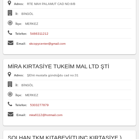
Adres:
RTE MAH PALAMUT CAD NO:8/B
İl:
BİNGÖL
İlçe:
MERKEZ
Telefon:
5466311212
Email:
skcopycenter@gmail.com
MİRA KIRTASİYE TUKEİM MAL LTD ŞTİ
Adres:
ŞEhit mustafa gündoğdu cad no:31
İl:
BİNGÖL
İlçe:
MERKEZ
Telefon:
5303277879
Email:
mira6112@hotmail.com
SOLHAN TKM KITABEVİ(TUNÇ KIRTASİYE )