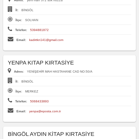
Adres:
yeni mah 372 sok no22a
İl:
BİNGÖL
İlçe:
SOLHAN
Telefon:
5394881872
Email:
kadirtkn141@gmail.com
YENPA KITAP KIRTASİYE
Adres:
YENİŞEHİR MAH HASTAHANE CAD NO:50/A
İl:
BİNGÖL
İlçe:
MERKEZ
Telefon:
5068433893
Email:
yenpa@eposta.com.tr
BİNGÖL AYDIN KİTAP KIRTASİYE