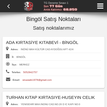
TG Deneme Sınavı 1
77 Gün
Son
68.850
Anlık Katılımcı:
Bingöl Satış Noktaları
Satış noktalarımız
ADA KIRTASİYE KITABEVİ - BİNGÖL
Adres:
İNÖNÜ MAH KÜLTÜR CAD AYDOĞDU APT 42/4
İl:
BİNGÖL
İlçe:
MERKEZ
Telefon:
5052842757
Email:
sinasialin1978@gmail.com
TURHAN KITAP KIRTASIYE-HUSEYIN CELIK
Adres:
YENISEHIR MAH.INONU CAD.NO:26 D IC KAPI NO:0