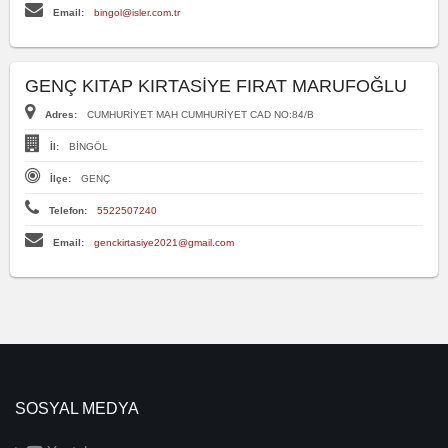
Email:
bingol@isler.com.tr
GENÇ KITAP KIRTASİYE FIRAT MARUFOĞLU
Adres:
CUMHURİYET MAH CUMHURİYET CAD NO:84/B
İl:
BİNGÖL
İlçe:
GENÇ
Telefon:
5522507240
Email:
genckirtasiye2021@gmail.com
SOSYAL MEDYA