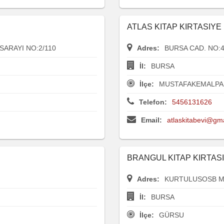
ATLAS KITAP KIRTASIY
SARAYI NO:2/110
Adres:
BURSA CAD. NO:
İl:
BURSA
İlçe:
MUSTAFAKEMALPA
Telefon:
5456131626
Email:
atlaskitabevi@gm
BRANGUL KITAP KIRTAS
Adres:
KURTULUSOSB MA
İl:
BURSA
İlçe:
GÜRSU