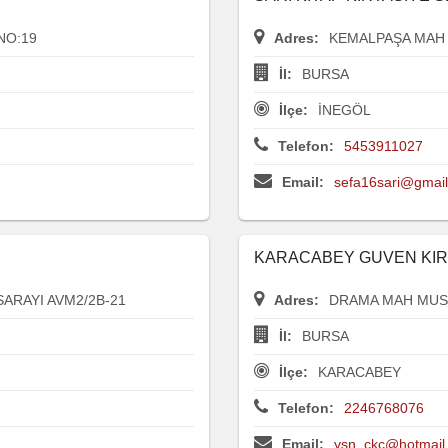
NO:19
Adres:
KEMALPAŞA MAH
İl:
BURSA
İlçe:
İNEGÖL
Telefon:
5453911027
Email:
sefa16sari@gmai
Ş
KARACABEY GUVEN KIRT
ARAYI AVM2/2B-21
Adres:
DRAMA MAH MUST
İl:
BURSA
İlçe:
KARACABEY
Telefon:
2246768076
Email:
ysn_ckc@hotmail