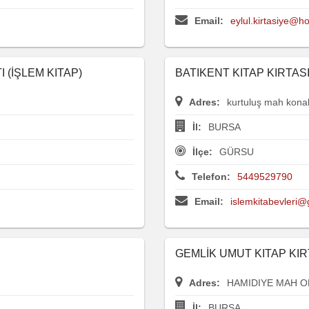
Email:
eylul.kirtasiye@h
 (İŞLEM KITAP)
BATIKENT KITAP KIRTASI
Adres:
kurtuluş mah kona
İl:
BURSA
İlçe:
GÜRSU
Telefon:
5449529790
Email:
islemkitabevleri
GEMLİK UMUT KITAP KI
Adres:
HAMIDIYE MAH O
İl:
BURSA