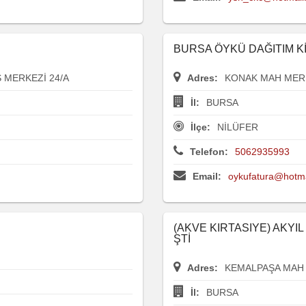
BURSA ÖYKÜ DAĞITIM Kİ
Ş MERKEZİ 24/A
Adres:
KONAK MAH MERK
İl:
BURSA
İlçe:
NİLÜFER
Telefon:
5062935993
Email:
oykufatura@hotm
(AKVE KIRTASIYE) AKYIL
ŞTİ
Adres:
KEMALPAŞA MAH 
İl:
BURSA