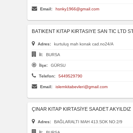
Email:
hsnky1966@gmail.com
BATIKENT KITAP KIRTASIYE SAN TIC LTD STI
Adres:
kurtuluş mah konak cad.no24/A
İl:
BURSA
İlçe:
GÜRSU
Telefon:
5449529790
Email:
islemkitabevleri@gmail.com
ÇINAR KITAP KIRTASİYE SAADET AKYILDIZ
Adres:
BAĞLARALTI MAH 413.SOK NO:2/9
İl:
BURSA