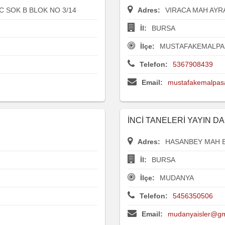
 SOK B BLOK NO 3/14
Adres:
VIRACA MAH AYRA
İl:
BURSA
İlçe:
MUSTAFAKEMALPA
Telefon:
5367908439
Email:
mustafakemalpasa
İNCİ TANELERİ YAYIN DA
Adres:
HASANBEY MAH B
İl:
BURSA
İlçe:
MUDANYA
Telefon:
5456350506
Email:
mudanyaisler@gm