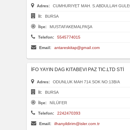
Adres:
CUMHURIYET MAH. S.ABDULLAH GULEC
İl:
BURSA
İlçe:
MUSTAFAKEMALPAŞA
Telefon:
5545774015
Email:
antareskitap@gmail.com
İFO YAYIN DAG KITABEVI PAZ TIC.LTD STİ
Adres:
ODUNLUK MAH 714.SOK NO:13B/A
İl:
BURSA
İlçe:
NİLÜFER
Telefon:
2242470393
Email:
ilhanyildirim@isler.com.tr