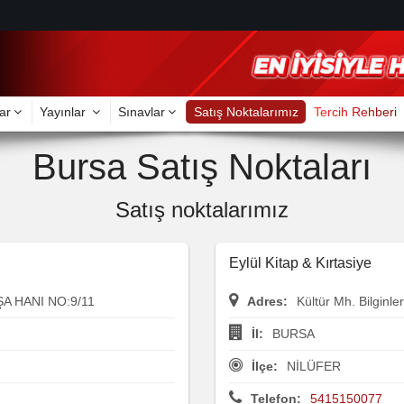
ar
Yayınlar
Sınavlar
Satış Noktalarımız
Tercih Rehberi
Bursa Satış Noktaları
Satış noktalarımız
Eylül Kitap & Kırtasiye
A HANI NO:9/11
Adres:
Kültür Mh. Bilginl
İl:
BURSA
İlçe:
NİLÜFER
Telefon:
5415150077