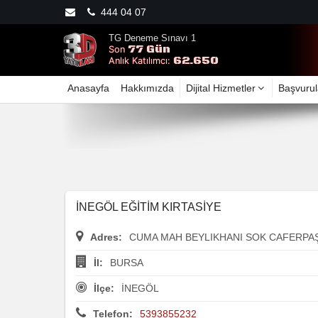
444 04 07
TG Deneme Sınavı 1
77 Gün
Son
62.650
Anlık Katılımcı:
Anasayfa
Hakkımızda
Dijital Hizmetler
Başvurul
İNEGÖL EĞİTİM KIRTASİYE
Adres:
CUMA MAH BEYLIKHANI SOK CAFERPAŞ
İl:
BURSA
İlçe:
İNEGÖL
Telefon:
5393855232