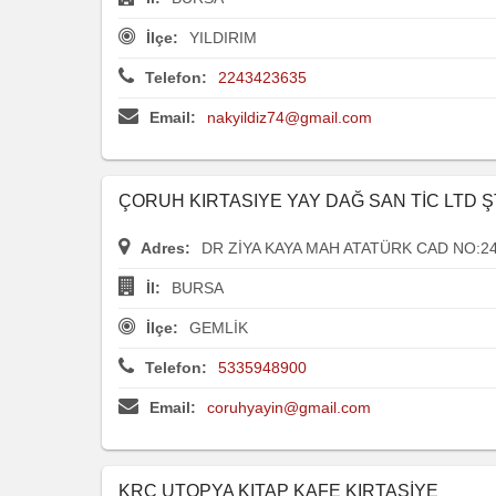
İlçe:
YILDIRIM
Telefon:
2243423635
Email:
nakyildiz74@gmail.com
ÇORUH KIRTASIYE YAY DAĞ SAN TİC LTD Ş
Adres:
DR ZİYA KAYA MAH ATATÜRK CAD NO:2
İl:
BURSA
İlçe:
GEMLİK
Telefon:
5335948900
Email:
coruhyayin@gmail.com
KRC UTOPYA KITAP KAFE KIRTASİYE