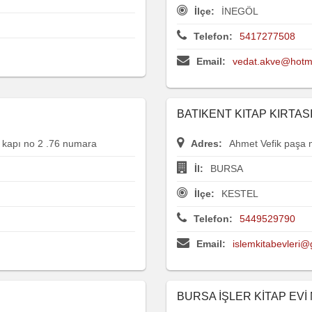
İlçe:
İNEGÖL
Telefon:
5417277508
Email:
vedat.akve@hotm
BATIKENT KITAP KIRTASI
 kapı no 2 .76 numara
Adres:
Ahmet Vefik paşa
İl:
BURSA
İlçe:
KESTEL
Telefon:
5449529790
Email:
islemkitabevleri
BURSA İŞLER KİTAP EVİ