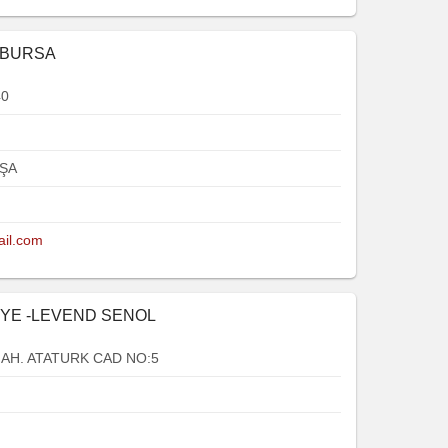
E BURSA
40
ŞA
ail.com
IYE -LEVEND SENOL
H. ATATURK CAD NO:5