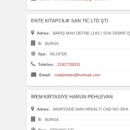
ENTE KITAPCILIK SAN TİC LTD ŞTİ
Adres:
BARIŞ MAH DEFNE (140.) SOK DEMİR İ
İl:
BURSA
İlçe:
NİLÜFER
Telefon:
2242720031
Email:
colakmetin@hotmail.com
İREM KIRTASİYE HARUN PEHLEVAN
Adres:
ARAPZADE MAH ARKALTI CAD NO:39/A
İl:
BURSA
İlçe:
ORHANGAZİ