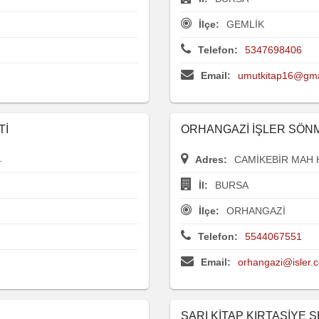
İlçe:
GEMLİK
Telefon:
5347698406
Email:
umutkitap16@gma
Tİ
ORHANGAZİ İŞLER SÖNME
4
Adres:
CAMİKEBİR MAH 
İl:
BURSA
İlçe:
ORHANGAZİ
Telefon:
5544067551
Email:
orhangazi@isler.c
SARI KİTAP KIRTASİYE S