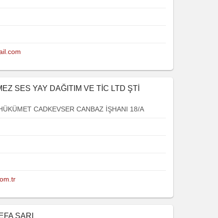
il.com
Z SES YAY DAĞITIM VE TİC LTD ŞTİ
HÜKÜMET CADKEVSER CANBAZ İŞHANI 18/A
om.tr
EFA SARI