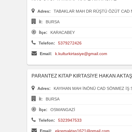
Adres:
TABAKLAR MAH DR RÜŞTÜ ÖZÜT CAD 
İl:
BURSA
İlçe:
KARACABEY
Telefon:
5379272426
Email:
k.kulturkirtasiye@gmail.com
PARANTEZ KITAP KIRTASİYE HAKAN AKTA
Adres:
KAYIHAN MAH İNÖNÜ CAD SÖNMEZ İŞ S
İl:
BURSA
İlçe:
OSMANGAZİ
Telefon:
5323947533
Email:
ekremaktas1621@gmail.com