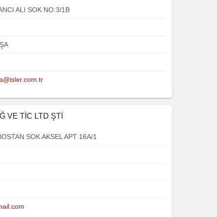
NCI ALI SOK NO:3/1B
ŞA
@isler.com.tr
Ğ VE TİC LTD ŞTİ
OSTAN SOK AKSEL APT 16A/1
ail.com