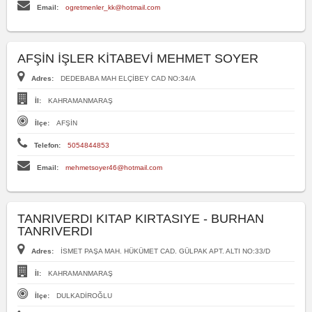
Email:
ogretmenler_kk@hotmail.com
AFŞİN İŞLER KİTABEVİ MEHMET SOYER
Adres:
DEDEBABA MAH ELÇİBEY CAD NO:34/A
İl:
KAHRAMANMARAŞ
İlçe:
AFŞİN
Telefon:
5054844853
Email:
mehmetsoyer46@hotmail.com
TANRIVERDI KITAP KIRTASIYE - BURHAN
TANRIVERDI
Adres:
İSMET PAŞA MAH. HÜKÜMET CAD. GÜLPAK APT. ALTI NO:33/D
İl:
KAHRAMANMARAŞ
İlçe:
DULKADİROĞLU