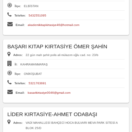
İlçe:
ELBİSTAN
Telefon:
5432551095
Email:
akademikitapkirtasiye46@hotmail.com
BAŞARI KITAP KIRTASİYE ÖMER ŞAHİN
Adres:
22 gün mah şehit polis ali mülazım oğlu cad. no: 23/b
İl:
KAHRAMANMARAŞ
İlçe:
ONİKİŞUBAT
Telefon:
5321763691
Email:
basarikirtasiye0046@gmail.com
LİDER KIRTASİYE-AHMET ODABAŞI
Adres:
VADİ MAHALLESİ BAHÇECİ HOCA BULVARI MEVA PARK SİTESİ A
BLOK 25/D