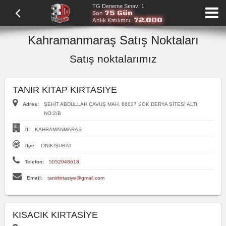
TG Deneme Sınavı 1
75 Gün
Son
72.000
Anlık Katılımcı:
Kahramanmaraş Satış Noktaları
Satış noktalarımız
TANIR KITAP KIRTASIYE
Adres:
ŞEHİT ABDULLAH ÇAVUŞ MAH. 66037 SOK DERYA SİTESİ ALTI
NO:2/B
İl:
KAHRAMANMARAŞ
İlçe:
ONİKİŞUBAT
Telefon:
5052948618
Email:
tanirkirtasiye@gmail.com
KISACIK KIRTASİYE