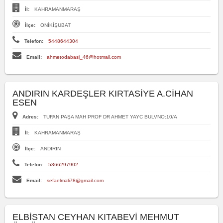
İl:
KAHRAMANMARAŞ
İlçe:
ONİKİŞUBAT
Telefon:
5448644304
Email:
ahmetodabasi_46@hotmail.com
ANDIRIN KARDEŞLER KIRTASİYE A.CİHAN
ESEN
Adres:
TUFAN PAŞA MAH PROF DR AHMET YAYC BULVNO:10/A
İl:
KAHRAMANMARAŞ
İlçe:
ANDIRIN
Telefon:
5366297902
Email:
sefaelmali78@gmail.com
ELBİSTAN CEYHAN KITABEVİ MEHMUT