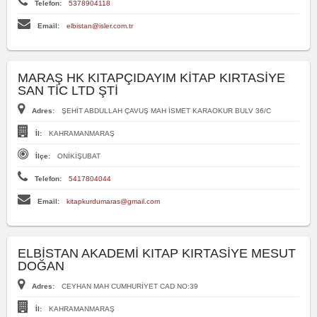
Telefon:
5378904118
Email:
elbistan@isler.com.tr
MARAŞ HK KITAPÇIDAYIM KİTAP KIRTASİYE
SAN TİC LTD ŞTİ
Adres:
ŞEHİT ABDULLAH ÇAVUŞ MAH İSMET KARAOKUR BULV 36/C
İl:
KAHRAMANMARAŞ
İlçe:
ONİKİŞUBAT
Telefon:
5417804044
Email:
kitapkurdumaras@gmail.com
ELBİSTAN AKADEMİ KITAP KIRTASİYE MESUT
DOĞAN
Adres:
CEYHAN MAH CUMHURİYET CAD NO:39
İl:
KAHRAMANMARAŞ