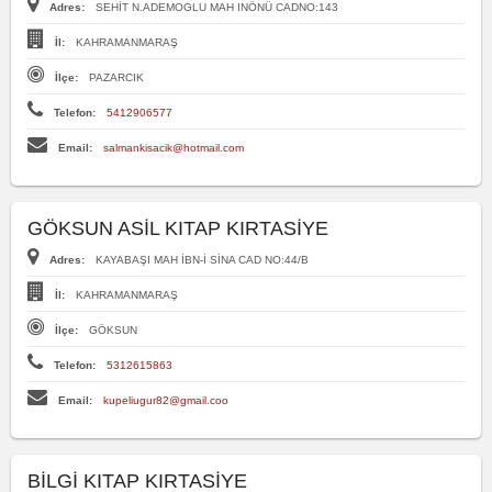
Adres:
SEHİT N.ADEMOGLU MAH INÖNÜ CADNO:143
İl:
KAHRAMANMARAŞ
İlçe:
PAZARCIK
Telefon:
5412906577
Email:
salmankisacik@hotmail.com
GÖKSUN ASİL KITAP KIRTASİYE
Adres:
KAYABAŞI MAH İBN-İ SİNA CAD NO:44/B
İl:
KAHRAMANMARAŞ
İlçe:
GÖKSUN
Telefon:
5312615863
Email:
kupeliugur82@gmail.coo
BİLGİ KITAP KIRTASİYE