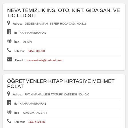
NEVA TEMIZLIK INS. OTO. KIRT. GIDA SAN. VE
TIC.LTD.STI
Adres:
DEDEBABA MAH. SEFER HOCA CAD. NO:3/2
İl:
KAHRAMANMARAŞ
İlçe:
AFŞİN
Telefon:
5452833250
Email:
nevaambalaj@hotmail.com
ÖĞRETMENLER KITAP KIRTASİYE MEHMET
POLAT
Adres:
FATIH MAHALLESI ATATÜRK CADDESI NO:40/C
İl:
KAHRAMANMARAŞ
İlçe:
ÇAĞLAYANCERİT
Telefon:
3443512426