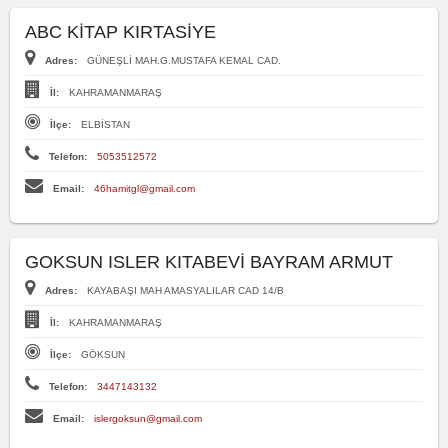
ABC KİTAP KIRTASİYE
Adres:
GÜNEŞLİ MAH.G.MUSTAFA KEMAL CAD.
İl:
KAHRAMANMARAŞ
İlçe:
ELBİSTAN
Telefon:
5053512572
Email:
46hamitgl@gmail.com
GOKSUN ISLER KITABEVİ BAYRAM ARMUT
Adres:
KAYABAŞI MAH AMASYALILAR CAD 14/B
İl:
KAHRAMANMARAŞ
İlçe:
GÖKSUN
Telefon:
3447143132
Email:
islergoksun@gmail.com