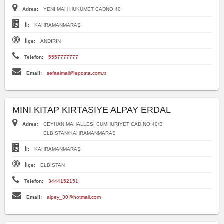
Adres:
YENI MAH HÜKÜMET CADNO:40
İl:
KAHRAMANMARAŞ
İlçe:
ANDIRIN
Telefon:
5557777777
Email:
sefaelmali@eposta.com.tr
MINI KITAP KIRTASIYE ALPAY ERDAL
Adres:
CEYHAN MAHALLESI CUMHURIYET CAD.NO:40/B
ELBISTAN/KAHRAMANMARAS
İl:
KAHRAMANMARAŞ
İlçe:
ELBİSTAN
Telefon:
3444152151
Email:
alpey_30@hotmail.com