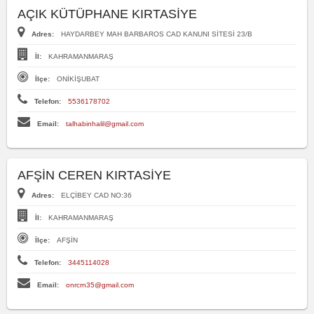
AÇIK KÜTÜPHANE KIRTASİYE
Adres:
HAYDARBEY MAH BARBAROS CAD KANUNI SİTESİ 23/B
İl:
KAHRAMANMARAŞ
İlçe:
ONİKİŞUBAT
Telefon:
5536178702
Email:
talhabinhalil@gmail.com
AFŞİN CEREN KIRTASİYE
Adres:
ELÇİBEY CAD NO:36
İl:
KAHRAMANMARAŞ
İlçe:
AFŞİN
Telefon:
3445114028
Email:
onrcrn35@gmail.com