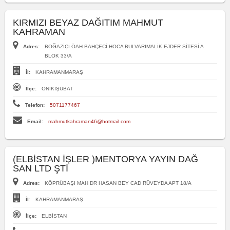
KIRMIZI BEYAZ DAĞITIM MAHMUT
KAHRAMAN
Adres:
BOĞAZİÇİ ÖAH BAHÇECİ HOCA BULVARIMALİK EJDER SİTESİ A
BLOK 33/A
İl:
KAHRAMANMARAŞ
İlçe:
ONİKİŞUBAT
Telefon:
5071177467
Email:
mahmutkahraman46@hotmail.com
(ELBİSTAN İŞLER )MENTORYA YAYIN DAĞ
SAN LTD ŞTİ
Adres:
KÖPRÜBAŞI MAH DR HASAN BEY CAD RÜVEYDA APT 18/A
İl:
KAHRAMANMARAŞ
İlçe:
ELBİSTAN