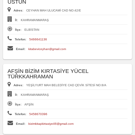
ÜSTÜN
Adres:
CEYHAN MAH ULUCAMİ CAD NO:42/E
İl:
KAHRAMANMARAŞ
İlçe:
ELBİSTAN
Telefon:
5466641136
Email:
kitabeviceyhan@gmail.com
AFŞİN BİZİM KIRTASİYE YÜCEL
TÜRKKAHRAMAN
Adres:
YEŞİLYURT MAH BELEDİYE CAD ÇEVİK SİTESİ NO:8/A
İl:
KAHRAMANMARAŞ
İlçe:
AFŞİN
Telefon:
5458670396
Email:
bizimkitapkirtasiye46@gmail.com