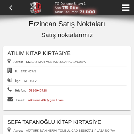
TG Deneme Sınavı 1
75 Gün
Son
71.000
Anlık Katılımcı:
Erzincan Satış Noktaları
Satış noktalarımız
ATILIM KITAP KIRTASIYE
Adres:
KIZILAY MAH MUSTAFA UCAR CADNO:4/A
İl:
ERZİNCAN
İlçe:
MERKEZ
Telefon:
5319940728
Email:
alikerem2432@gmail.com
SEFA TAPANOĞLU KİTAP KIRTASİYE
Adres:
ATATÜRK MAH NERMİ TOMBUL CAD BEŞİKTAŞ PLAZA NO:7/A