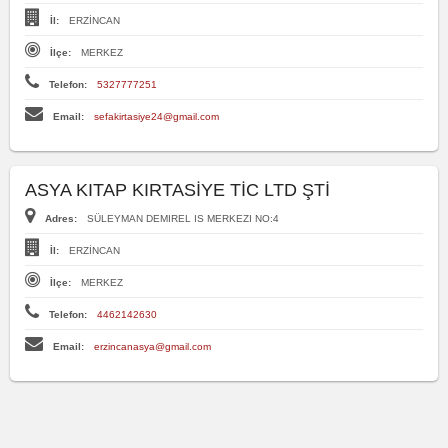
İl:
ERZİNCAN
İlçe:
MERKEZ
Telefon:
5327777251
Email:
sefakirtasiye24@gmail.com
ASYA KITAP KIRTASİYE TİC LTD ŞTİ
Adres:
SÜLEYMAN DEMIREL IS MERKEZI NO:4
İl:
ERZİNCAN
İlçe:
MERKEZ
Telefon:
4462142630
Email:
erzincanasya@gmail.com