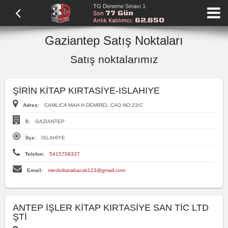
TG Deneme Sınavı 1
77 Gün
Son
62.650
Anlık Katılımcı:
Gaziantep Satış Noktaları
Satış noktalarımız
ŞİRİN KİTAP KIRTASİYE-ISLAHIYE
Adres:
CAMLICA MAH H.DEMİREL CAD NO:23/C
İl:
GAZİANTEP
İlçe:
İSLAHİYE
Telefon:
5415708337
Email:
mevlutkarabacak123@gmail.com
ANTEP İŞLER KİTAP KIRTASİYE SAN TİC LTD
ŞTİ