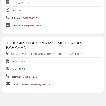
İl:
GAZİANTEP
İlçe:
NİZİP
Telefon:
5498288552
Email:
nizip@isler.com.tr
TEBESIR KITABEVI - MEHMET ERHAN
KARAHAN
Adres:
EYÜP SULTAN MAH MUSTAFA KÖKMEN BULVARI 101/B
İl:
GAZİANTEP
İlçe:
NİZİP
Telefon:
3425177122
Email:
tebesirkitabevi@gmail.com