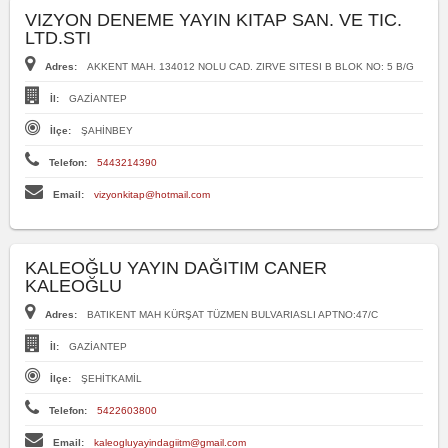
VIZYON DENEME YAYIN KITAP SAN. VE TIC.
LTD.STI
Adres:
AKKENT MAH. 134012 NOLU CAD. ZIRVE SITESI B BLOK NO: 5 B/G
İl:
GAZİANTEP
İlçe:
ŞAHİNBEY
Telefon:
5443214390
Email:
vizyonkitap@hotmail.com
KALEOĞLU YAYIN DAĞITIM CANER
KALEOĞLU
Adres:
BATIKENT MAH KÜRŞAT TÜZMEN BULVARIASLI APTNO:47/C
İl:
GAZİANTEP
İlçe:
ŞEHİTKAMİL
Telefon:
5422603800
Email:
kaleogluyayindagiitm@gmail.com