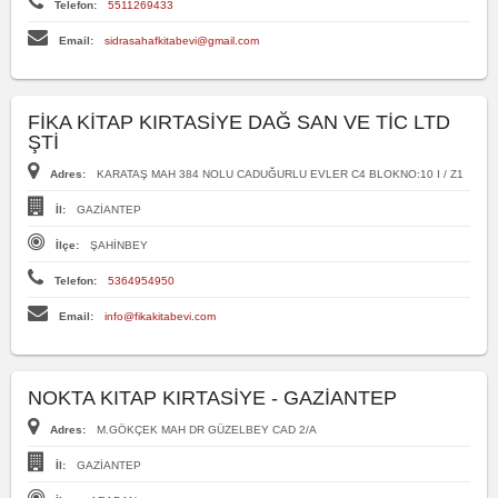
Telefon:
5511269433
Email:
sidrasahafkitabevi@gmail.com
FİKA KİTAP KIRTASİYE DAĞ SAN VE TİC LTD
ŞTİ
Adres:
KARATAŞ MAH 384 NOLU CADUĞURLU EVLER C4 BLOKNO:10 I / Z1
İl:
GAZİANTEP
İlçe:
ŞAHİNBEY
Telefon:
5364954950
Email:
info@fikakitabevi.com
NOKTA KITAP KIRTASİYE - GAZİANTEP
Adres:
M.GÖKÇEK MAH DR GÜZELBEY CAD 2/A
İl:
GAZİANTEP