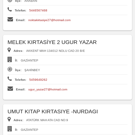
İlçe:
ARABAN
Telefon:
5446567468
Email:
noktakirtasiye27@hotmail.com
MELEK KIRTASİYE 2 UGUR YAZAR
Adres:
AKKENT MAH 134012 NOLU CAD 20 B/E
İl:
GAZİANTEP
İlçe:
ŞAHİNBEY
Telefon:
5459649262
Email:
ugur_yazar27@hotmail.com
UMUT KITAP KIRTASIYE -NURDAGI
Adres:
ATATÜRK MAH ATA CAD NO:9
İl:
GAZİANTEP