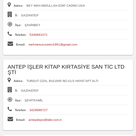
Adres:
BEY MAH ABDULLAH EDİP CADNO:18/A
İl:
GAZİANTEP
İlçe:
ŞAHİNBEY
Telefon:
5336861071
Email:
mehmetozcorekci1961@gmail.com
ANTEP İŞLER KİTAP KIRTASİYE SAN TİC LTD
ŞTİ
Adres:
TURGUT OZAL BULVARI NO:41/3 HAYAT APT ALTI
İl:
GAZİANTEP
İlçe:
ŞEHİTKAMİL
Telefon:
3429996727
Email:
antepdepo@isler.com.tr