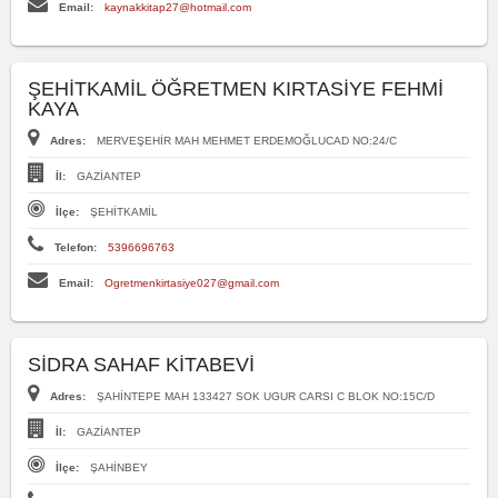
Email:
kaynakkitap27@hotmail.com
ŞEHİTKAMİL ÖĞRETMEN KIRTASİYE FEHMİ
KAYA
Adres:
MERVEŞEHİR MAH MEHMET ERDEMOĞLUCAD NO:24/C
İl:
GAZİANTEP
İlçe:
ŞEHİTKAMİL
Telefon:
5396696763
Email:
Ogretmenkirtasiye027@gmail.com
SİDRA SAHAF KİTABEVİ
Adres:
ŞAHİNTEPE MAH 133427 SOK UGUR CARSI C BLOK NO:15C/D
İl:
GAZİANTEP
İlçe:
ŞAHİNBEY