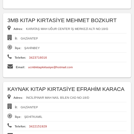
3MB KITAP KIRTASİYE MEHMET BOZKURT
Adres:
KARATAŞ MAH UĞUR CENTER İŞ MERKEZİ ALTI NO:18/G
İl:
GAZİANTEP
İlçe:
ŞAHİNBEY
Telefon:
3423716016
Email:
ucmbkitapkirtasiye@hotmail.com
KAYNAK KITAP KIRTASİYE EFRAHİM KARACA
Adres:
İNCİLİPINAR MAH NAİL BİLEN CAD NO:18/D
İl:
GAZİANTEP
İlçe:
ŞEHİTKAMİL
Telefon:
3422151929