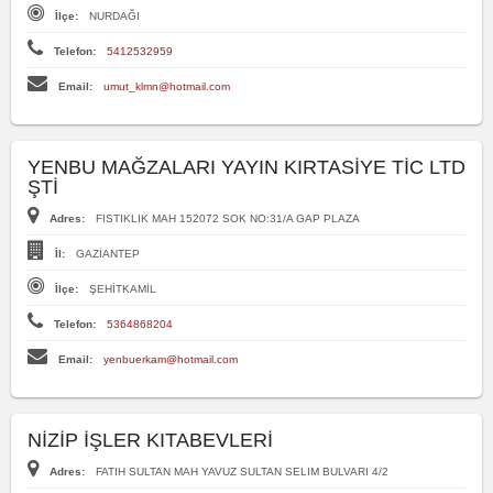
İlçe:
NURDAĞI
Telefon:
5412532959
Email:
umut_klmn@hotmail.com
YENBU MAĞZALARI YAYIN KIRTASİYE TİC LTD
ŞTİ
Adres:
FISTIKLIK MAH 152072 SOK NO:31/A GAP PLAZA
İl:
GAZİANTEP
İlçe:
ŞEHİTKAMİL
Telefon:
5364868204
Email:
yenbuerkam@hotmail.com
NİZİP İŞLER KITABEVLERİ
Adres:
FATIH SULTAN MAH YAVUZ SULTAN SELIM BULVARI 4/2