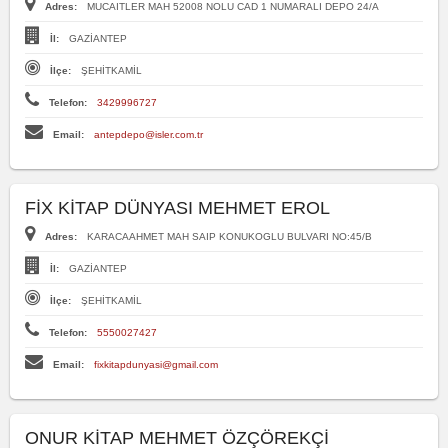
Adres:
MUCAITLER MAH 52008 NOLU CAD 1 NUMARALI DEPO 24/A
İl:
GAZİANTEP
İlçe:
ŞEHİTKAMİL
Telefon:
3429996727
Email:
antepdepo@isler.com.tr
FİX KİTAP DÜNYASI MEHMET EROL
Adres:
KARACAAHMET MAH SAIP KONUKOGLU BULVARI NO:45/B
İl:
GAZİANTEP
İlçe:
ŞEHİTKAMİL
Telefon:
5550027427
Email:
fixkitapdunyasi@gmail.com
ONUR KİTAP MEHMET ÖZÇÖREKÇİ